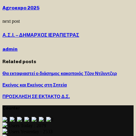
Agroexpo 2025
next post
Α.Σ.Ι. – ΔΗΜΑΡΧΟΣ ΙΕΡΑΠΕΤΡΑΣ
admin
Related posts
Θα εκταφιαστεί ο διάσημος κακοποιός Τζον Ντίλιντζερ
Εκείνος και Εκείνος στη Σητεία
ΠΡΟΣΚΛΗΣΗ ΣΕ ΕΚΤΑΚΤΟ Δ.Σ.
Counter
Users Today : 2079
Users Yesterday : 2533