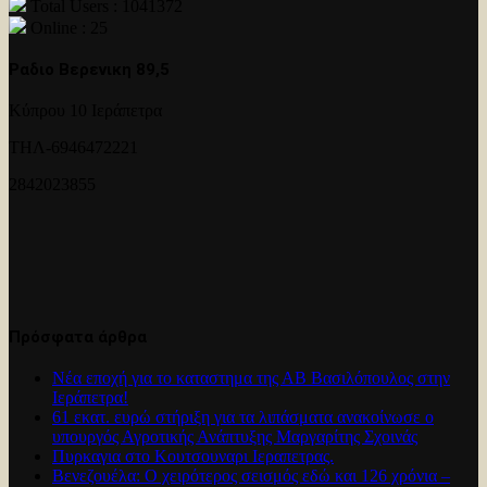
Total Users : 1041372
Online : 25
Ραδιο Βερενικη 89,5
Κύπρου 10 Ιεράπετρα
ΤΗΛ-6946472221
2842023855
Πρόσφατα άρθρα
Νέα εποχή για το καταστημα της ΑΒ Βασιλόπουλος στην
Ιεράπετρα!
61 εκατ. ευρώ στήριξη για τα λιπάσματα ανακοίνωσε ο
υπουργός Αγροτικής Ανάπτυξης Μαργαρίτης Σχοινάς
Πυρκαγια στο Κουτσουναρι Ιεραπετρας.
Βενεζουέλα: Ο χειρότερος σεισμός εδώ και 126 χρόνια –