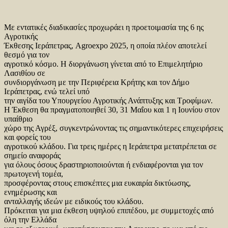
Με εντατικές διαδικασίες προχωράει η προετοιμασία της 6 ης
Αγροτικής
Έκθεσης Ιεράπετρας, Agroexpo 2025, η οποία πλέον αποτελεί
θεσμό για τον
αγροτικό κόσμο. Η διοργάνωση γίνεται από το Επιμελητήριο
Λασιθίου σε
συνδιοργάνωση με την Περιφέρεια Κρήτης και τον Δήμο
Ιεράπετρας, ενώ τελεί υπό
την αιγίδα του Υπουργείου Αγροτικής Ανάπτυξης και Τροφίμων.
Η Έκθεση θα πραγματοποιηθεί 30, 31 Μαΐου και 1 η Ιουνίου στον
υπαίθριο
χώρο της Αγρέξ, συγκεντρώνοντας τις σημαντικότερες επιχειρήσεις
και φορείς του
αγροτικού κλάδου. Για τρεις ημέρες η Ιεράπετρα μετατρέπεται σε
σημείο αναφοράς
για όλους όσους δραστηριοποιούνται ή ενδιαφέρονται για τον
πρωτογενή τομέα,
προσφέροντας στους επισκέπτες μια ευκαιρία δικτύωσης,
ενημέρωσης και
ανταλλαγής ιδεών με ειδικούς του κλάδου.
Πρόκειται για μια έκθεση υψηλού επιπέδου, με συμμετοχές από
όλη την Ελλάδα