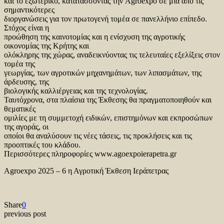
και το εξωτερικό, κατατάσσοντας την Agroexpo σε μια από τις
σημαντικότερες
διοργανώσεις για τον πρωτογενή τομέα σε πανελλήνιο επίπεδο.
Στόχος είναι η
προώθηση της καινοτομίας και η ενίσχυση της αγροτικής
οικονομίας της Κρήτης και
ολόκληρης της χώρας, αναδεικνύοντας τις τελευταίες εξελίξεις στον
τομέα της
γεωργίας, των αγροτικών μηχανημάτων, των λιπασμάτων, της
άρδευσης, της
βιολογικής καλλιέργειας και της τεχνολογίας.
Ταυτόχρονα, στα πλαίσια της Έκθεσης θα πραγματοποιηθούν και
θεματικές
ομιλίες με τη συμμετοχή ειδικών, επιστημόνων και εκπροσώπων
της αγοράς, οι
οποίοι θα αναλύσουν τις νέες τάσεις, τις προκλήσεις και τις
προοπτικές του κλάδου.
Περισσότερες πληροφορίες www.agoexpoierapetra.gr
Agroexpo 2025 – 6 η Αγροτική Έκθεση Ιεράπετρας
Share
0
previous post