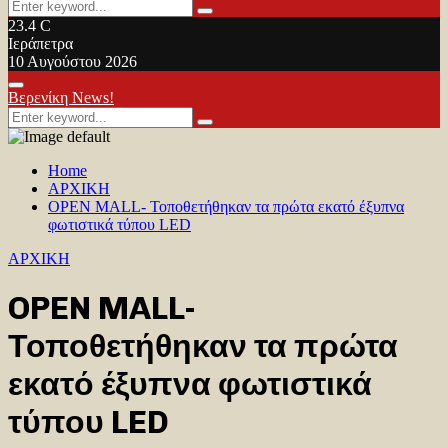
Search
Search
for:
23.4
C
Ιεράπετρα
10 Αυγούστου 2026
Facebook
Twitter
Youtube
Primary
Βερενίκη News!
Menu
Search
Search
for:
Home
ΑΡΧΙΚΗ
OPEN MALL- Τοποθετήθηκαν τα πρώτα εκατό έξυπνα
φωτιστικά τύπου LED
ΑΡΧΙΚΗ
OPEN MALL-
Τοποθετήθηκαν τα πρώτα
εκατό έξυπνα φωτιστικά
τύπου LED