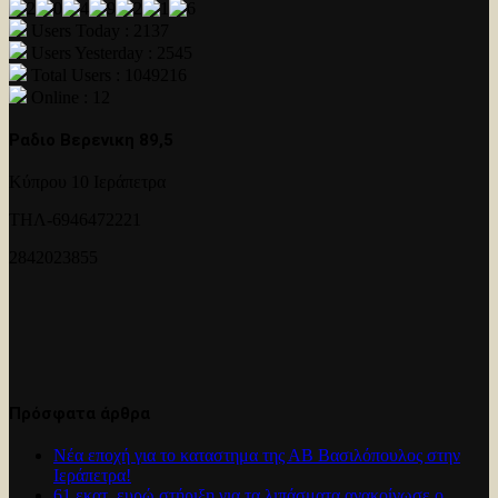
Users Today : 2137
Users Yesterday : 2545
Total Users : 1049216
Online : 12
Ραδιο Βερενικη 89,5
Κύπρου 10 Ιεράπετρα
ΤΗΛ-6946472221
2842023855
Πρόσφατα άρθρα
Νέα εποχή για το καταστημα της ΑΒ Βασιλόπουλος στην
Ιεράπετρα!
61 εκατ. ευρώ στήριξη για τα λιπάσματα ανακοίνωσε ο