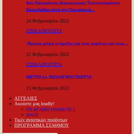
8ος Παγκρήτιος Διαγωνισμός Τυποποιημένου
Ελαιολάδου από την Περιφέρεια…
24 Φεβρουαρίου 2022
ΕΠΙΚΑΙΡΟΤΗΤΑ
«Άμεσα μέτρα στήριξης για τους αγρότες και τους…
21 Φεβρουαρίου 2022
ΕΠΙΚΑΙΡΟΤΗΤΑ
ΜΕΤΡΟ 11 ‘ΒΙΟΛΟΓΙΚΗ ΓΕΩΡΓΙΑ’
15 Φεβρουαρίου 2022
ΑΓΓΕΛΙΕΣ
Ακούστε μας loudly!
On air radio vereniki 89.5
live24
Τιμές αγροτικών προϊόντων
ΠΡΟΓΡΑΜΜΑ ΣΤΑΘΜΟΥ