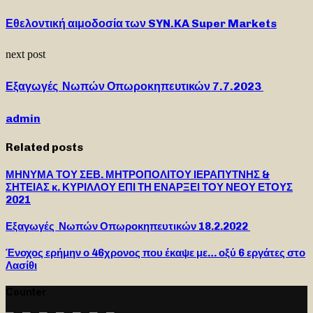
Εθελοντική αιμοδοσία των SYN.KA Super Markets
next post
Εξαγωγές Νωπών Οπωροκηπευτικών 7.7.2023
admin
Related posts
ΜΗΝΥΜΑ ΤΟΥ ΣΕΒ. ΜΗΤΡΟΠΟΛΙΤΟΥ ΙΕΡΑΠΥΤΝΗΣ &
ΣΗΤΕΙΑΣ κ. ΚΥΡΙΛΛΟΥ ΕΠΙ ΤΗ ΕΝΑΡΞΕΙ ΤΟΥ ΝΕΟΥ ΕΤΟΥΣ
2021
Εξαγωγές Νωπών Οπωροκηπευτικών 18.2.2022
Ένοχος ερήμην ο 46χρονος που έκαψε με… οξύ 6 εργάτες στο
Λασίθι
Counter