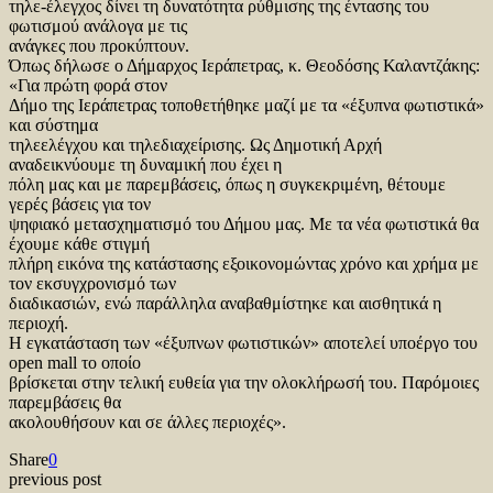
τηλε-έλεγχος δίνει τη δυνατότητα ρύθμισης της έντασης του
φωτισμού ανάλογα με τις
ανάγκες που προκύπτουν.
Όπως δήλωσε ο Δήμαρχος Ιεράπετρας, κ. Θεοδόσης Καλαντζάκης:
«Για πρώτη φορά στον
Δήμο της Ιεράπετρας τοποθετήθηκε μαζί με τα «έξυπνα φωτιστικά»
και σύστημα
τηλεελέγχου και τηλεδιαχείρισης. Ως Δημοτική Αρχή
αναδεικνύουμε τη δυναμική που έχει η
πόλη μας και με παρεμβάσεις, όπως η συγκεκριμένη, θέτουμε
γερές βάσεις για τον
ψηφιακό μετασχηματισμό του Δήμου μας. Με τα νέα φωτιστικά θα
έχουμε κάθε στιγμή
πλήρη εικόνα της κατάστασης εξοικονομώντας χρόνο και χρήμα με
τον εκσυγχρονισμό των
διαδικασιών, ενώ παράλληλα αναβαθμίστηκε και αισθητικά η
περιοχή.
Η εγκατάσταση των «έξυπνων φωτιστικών» αποτελεί υποέργο του
open mall το οποίο
βρίσκεται στην τελική ευθεία για την ολοκλήρωσή του. Παρόμοιες
παρεμβάσεις θα
ακολουθήσουν και σε άλλες περιοχές».
Share
0
previous post