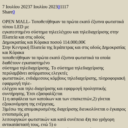
7 Ιουλίου 2023
7 Ιουλίου 2023
0
1117
Share
0
OPEN MALL- Τοποθετήθηκαν τα πρώτα εκατό έξυπνα φωτιστικά
τύπου LED με
εγκατεστημένο σύστημα τηλεελέγχου και τηλεδιαχείρισης στην
Πλατεία και στις οδούς
Δημοκρατίας και Κόρακα ποσού 114.000,00€
Στην Κεντρική Πλατεία της Ιεράπετρας και στις οδούς Δημοκρατίας
και Κόρακα
τοποθετήθηκαν τα πρώτα εκατό έξυπνα φωτιστικά τα οποία
διαθέτουν εγκαταστημένο
σύστημα τηλεδιαχείρισης. Το σύστημα τηλεδιαχείρισης
περιλαμβάνει ασύρματους ελεγκτές
φωτιστικών, ενδιάμεσους κόμβους τηλεδιαχείρισης, πληροφοριακή
εφαρμογή τηλε-
ελέγχου και τηλε-διαχείρισης και εφαρμογή προληπτικής
συντήρησης. Έτσι εξασφαλίζεται
1) η ασφάλεια των κατοίκων και των επισκεπτών,2) γίνεται
εξοικονόμηση της ενέργειας,
3)μέσω της απομακρυσμένης διαχείρισης διευκολύνεται ο έγκαιρος
εντοπισμός μη
λειτουργικών φωτιστικών και κατά συνέπεια 4)η πιο γρήγορη
αντικατάστασή τους, ενώ 5) ο