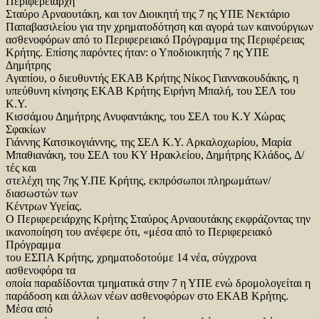
Περιφερειάρχη
Σταύρο Αρναουτάκη, και τον Διοικητή της 7 ης ΥΠΕ Νεκτάριο
Παπαβασιλείου για την χρηματοδότηση και αγορά των καινούργιων
ασθενοφόρων από το Περιφερειακό Πρόγραμμα της Περιφέρειας
Κρήτης. Επίσης παρόντες ήταν: ο Υποδιοικητής 7 ης ΥΠΕ
Δημήτρης
Αγαπίου, ο διευθυντής ΕΚΑΒ Κρήτης Νίκος Γιαννακουδάκης, η
υπεύθυνη κίνησης ΕΚΑΒ Κρήτης Ειρήνη Μπαλή, του ΣΕΛ του
Κ.Υ.
Κισσάμου Δημήτρης Ανυφαντάκης, του ΣΕΛ του Κ.Υ Χώρας
Σφακίων
Γιάννης Κατσικογιάννης, της ΣΕΛ Κ.Υ. Αρκαλοχωρίου, Μαρία
Μπαθιανάκη, του ΣΕΛ του ΚΥ Ηρακλείου, Δημήτρης Κλάδος, Δ/
τές και
στελέχη της 7ης Υ.ΠΕ Κρήτης, εκπρόσωποι πληρωμάτων/
διασωστών των
Κέντρων Υγείας.
Ο Περιφερειάρχης Κρήτης Σταύρος Αρναουτάκης εκφράζοντας την
ικανοποίηση του ανέφερε ότι, «μέσα από το Περιφερειακό
Πρόγραμμα
του ΕΣΠΑ Κρήτης, χρηματοδοτούμε 14 νέα, σύγχρονα
ασθενοφόρα τα
οποία παραδίδονται τμηματικά στην 7 η ΥΠΕ ενώ δρομολογείται η
παράδοση και άλλων νέων ασθενοφόρων στο ΕΚΑΒ Κρήτης.
Μέσα από