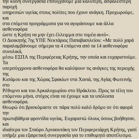
την κοινή συνεργασία επιτυγχάνομε μια καλύτερη, ασφαλέστερη
παροχή
υπηρεσιών υγείας στους πολίτες που έχουν ανάγκη. Προχωρούμε,
και
στα επόμενα προγράμματα για να αγοράσουμε και άλλα
ασθενοφόρα
ώστε η Κρήτη να μην έχει έλλειμμα στο τομέα αυτό».
Ο Διοικητής 7ης ΥΠΕ Νεκτάριος Παπαβασιλείου: «Με πολύ χαρά
παραλαμβάνουμε σήμερα τα 4 επόμενα από τα 14 ασθενοφόρα
συνολικά,
μέσω ΕΣΠΑ της Περιφέρειας Κρήτης, την οποία και ευχαριστούμε.
Τα
υπερσύγχρονα ασθενοφόρα θα καλύψουν τις ανάγκες της περιοχής
της
Κισάμου και της Χώρας Σφακίων στα Χανιά, της Αγίας Φωτεινής
στο
Ρέθυμνο και του Αρκαλοχωρίου στο Ηράκλειο. Προς τα τέλη του
επόμενου μήνα, στόχος είναι να έχουμε και τα υπόλοιπα
ασθενοφόρα.
Θεωρώ ότι βρισκόμαστε σε πάρα πολύ καλό δρόμο σε ότι αφορά
την
πρωτοβάθμια φροντίδα υγείας. Ευχαριστώ όλους όσους βοήθησαν,
και
ιδιαίτερα τον Σταύρο Αρναουτάκη τον Περιφερειάρχη Κρήτης, γιατί
υπήρξε μια εξαιρετική συνεργασία για το επιθυμητό αποτέλεσμα.