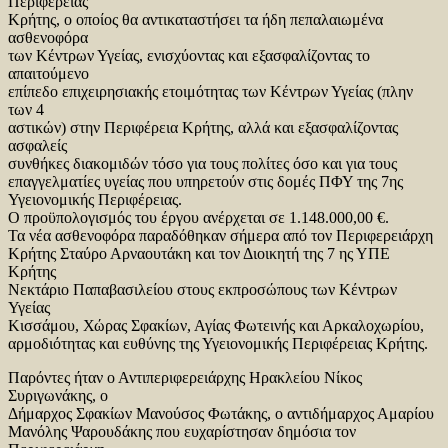
Περιφέρειας
Κρήτης, ο οποίος θα αντικαταστήσει τα ήδη πεπαλαιωμένα
ασθενοφόρα
των Κέντρων Υγείας, ενισχύοντας και εξασφαλίζοντας το
απαιτούμενο
επίπεδο επιχειρησιακής ετοιμότητας των Κέντρων Υγείας (πλην
των 4
αστικών) στην Περιφέρεια Κρήτης, αλλά και εξασφαλίζοντας
ασφαλείς
συνθήκες διακομιδών τόσο για τους πολίτες όσο και για τους
επαγγελματίες υγείας που υπηρετούν στις δομές ΠΦΥ της 7ης
Υγειονομικής Περιφέρειας.
Ο προϋπολογισμός του έργου ανέρχεται σε 1.148.000,00 €.
Τα νέα ασθενοφόρα παραδόθηκαν σήμερα από τον Περιφερειάρχη
Κρήτης Σταύρο Αρναουτάκη και τον Διοικητή της 7 ης ΥΠΕ
Κρήτης
Νεκτάριο Παπαβασιλείου στους εκπροσώπους των Κέντρων
Υγείας
Κισσάμου, Χώρας Σφακίων, Αγίας Φωτεινής και Αρκαλοχωρίου,
αρμοδιότητας και ευθύνης της Υγειονομικής Περιφέρειας Κρήτης.
Παρόντες ήταν ο Αντιπεριφερειάρχης Ηρακλείου Νίκος
Συριγωνάκης, ο
Δήμαρχος Σφακίων Μανούσος Φωτάκης, ο αντιδήμαρχος Αμαρίου
Μανόλης Ψαρουδάκης που ευχαρίστησαν δημόσια τον