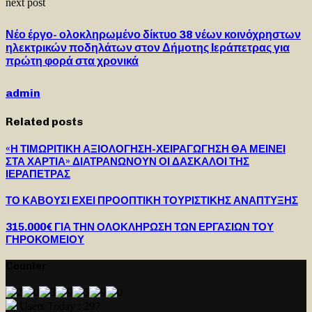
next post
Νέο έργο- ολοκληρωμένο δίκτυο 38 νέων κοινόχρηστων
ηλεκτρικών ποδηλάτων στον Δήμοτης Ιεράπετρας για
πρώτη φορά στα χρονικά
admin
Related posts
«Η ΤΙΜΩΡΙΤΙΚΗ ΑΞΙΟΛΟΓΗΣΗ-ΧΕΙΡΑΓΩΓΗΣΗ ΘΑ ΜΕΙΝΕΙ
ΣΤΑ ΧΑΡΤΙΑ» ΔΙΑΤΡΑΝΩΝΟΥΝ ΟΙ ΔΑΣΚΑΛΟΙ ΤΗΣ
ΙΕΡΑΠΕΤΡΑΣ
ΤΟ ΚΑΒΟΥΣΙ ΕΧΕΙ ΠΡΟΟΠΤΙΚΗ ΤΟΥΡΙΣΤΙΚΗΣ ΑΝΑΠΤΥΞΗΣ
315.000€ ΓΙΑ ΤΗΝ ΟΛΟΚΛΗΡΩΣΗ ΤΩΝ ΕΡΓΑΣΙΩΝ ΤΟΥ
ΓΗΡΟΚΟΜΕΙΟΥ
Counter
Users Today : 297