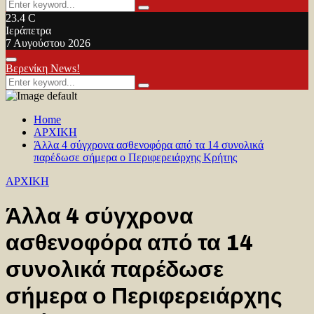
Search
Search
for:
23.4
C
Ιεράπετρα
7 Αυγούστου 2026
Facebook
Twitter
Youtube
Primary
Βερενίκη News!
Menu
Search
Search
for:
Home
ΑΡΧΙΚΗ
Άλλα 4 σύγχρονα ασθενοφόρα από τα 14 συνολικά
παρέδωσε σήμερα ο Περιφερειάρχης Κρήτης
ΑΡΧΙΚΗ
Άλλα 4 σύγχρονα
ασθενοφόρα από τα 14
συνολικά παρέδωσε
σήμερα ο Περιφερειάρχης