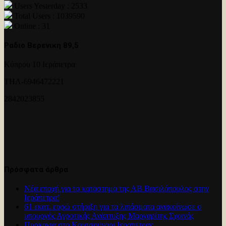
Users Yesterday : 2533
Total Users : 1039590
Online : 31
Ραδιο Βερενικη 89,5
Κύπρου 10 Ιεράπετρα
ΤΗΛ-6946472221
2842023855
Πρόσφατα άρθρα
Νέα εποχή για το καταστημα της ΑΒ Βασιλόπουλος στην
Ιεράπετρα!
61 εκατ. ευρώ στήριξη για τα λιπάσματα ανακοίνωσε ο
υπουργός Αγροτικής Ανάπτυξης Μαργαρίτης Σχοινάς
Πυρκαγια στο Κουτσουναρι Ιεραπετρας.