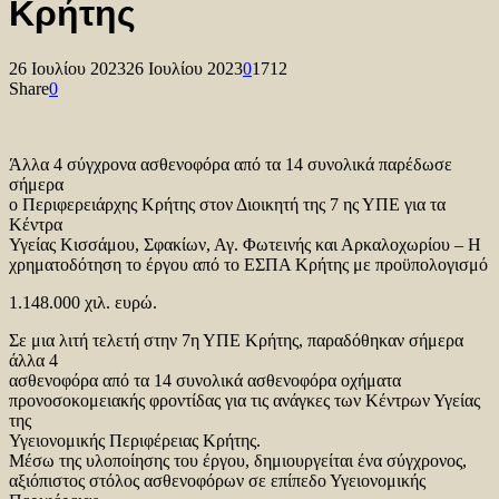
Κρήτης
26 Ιουλίου 2023
26 Ιουλίου 2023
0
1712
Share
0
Άλλα 4 σύγχρονα ασθενοφόρα από τα 14 συνολικά παρέδωσε
σήμερα
ο Περιφερειάρχης Κρήτης στον Διοικητή της 7 ης ΥΠΕ για τα
Κέντρα
Υγείας Κισσάμου, Σφακίων, Αγ. Φωτεινής και Αρκαλοχωρίου – Η
χρηματοδότηση το έργου από το ΕΣΠΑ Κρήτης με προϋπολογισμό
1.148.000 χιλ. ευρώ.
Σε μια λιτή τελετή στην 7η ΥΠΕ Κρήτης, παραδόθηκαν σήμερα
άλλα 4
ασθενοφόρα από τα 14 συνολικά ασθενοφόρα οχήματα
προνοσοκομειακής φροντίδας για τις ανάγκες των Κέντρων Υγείας
της
Υγειονομικής Περιφέρειας Κρήτης.
Μέσω της υλοποίησης του έργου, δημιουργείται ένα σύγχρονος,
αξιόπιστος στόλος ασθενοφόρων σε επίπεδο Υγειονομικής