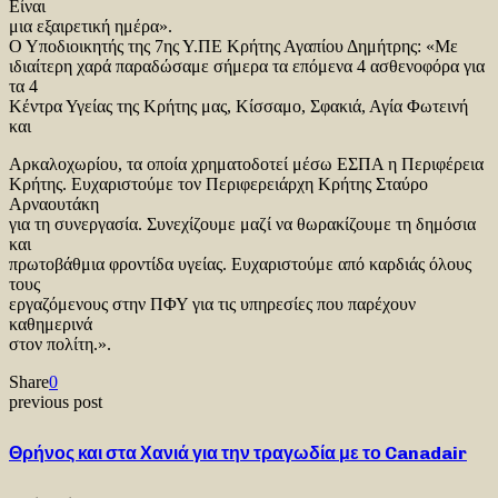
Είναι
μια εξαιρετική ημέρα».
Ο Υποδιοικητής της 7ης Υ.ΠΕ Κρήτης Αγαπίου Δημήτρης: «Με
ιδιαίτερη χαρά παραδώσαμε σήμερα τα επόμενα 4 ασθενοφόρα για
τα 4
Κέντρα Υγείας της Κρήτης μας, Κίσσαμο, Σφακιά, Αγία Φωτεινή
και
Αρκαλοχωρίου, τα οποία χρηματοδοτεί μέσω ΕΣΠΑ η Περιφέρεια
Κρήτης. Ευχαριστούμε τον Περιφερειάρχη Κρήτης Σταύρο
Αρναουτάκη
για τη συνεργασία. Συνεχίζουμε μαζί να θωρακίζουμε τη δημόσια
και
πρωτοβάθμια φροντίδα υγείας. Ευχαριστούμε από καρδιάς όλους
τους
εργαζόμενους στην ΠΦΥ για τις υπηρεσίες που παρέχουν
καθημερινά
στον πολίτη.».
Share
0
previous post
Θρήνος και στα Χανιά για την τραγωδία με το Canadair