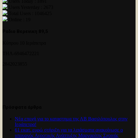
Users Today : 1891
Users Yesterday : 2673
Total Users : 1046425
Online : 19
Ραδιο Βερενικη 89,5
Κύπρου 10 Ιεράπετρα
ΤΗΛ-6946472221
2842023855
Πρόσφατα άρθρα
Νέα εποχή για το καταστημα της ΑΒ Βασιλόπουλος στην
Ιεράπετρα!
61 εκατ. ευρώ στήριξη για τα λιπάσματα ανακοίνωσε ο
υπουργός Αγροτικής Ανάπτυξης Μαργαρίτης Σχοινάς