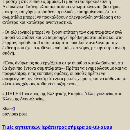
Προσοχή στις ευπαθείς ομάδες.Τι μπορεί να προκαλέσει ή
Αφρικάνικη Σκόνη: «Στα σωματίδια ενσωματώνονται βακτήρια,
μύκητες και γύρη» πρόσθεσε η ειδικός επισημαίνοντας ότι τα
σωματίδια μπορεί να προκαλέσουν φλεγμονώδη αντίδραση στο
ανώτερο και κατώτερο αναπνευστικό.
«Οι αλλεργικοί μπορεί να έχουν επίταση των συμπτωμάτων ενώ
μπορεί να φτάσει και να δημιουργεί πρόβλημα στα μάτια και στο
δέρμα», πρόσθεσε.Τα συμπτώματα ποικίλουν ανάλογα με την
έκθεση που έχει ο καθένας από εμάς στο νέφος με την αφρικανική
σκόνη.
«Ένας άνθρωπος που εργάζεται στην ύπαιθρο καταλαβαίνεται ότι
θα έχει πιο έντονα συμπτώματα»«Πρέπει να ενημερώσουμε και να
προφυλάξουμε τις ευπαθείς ομάδες, οι οποίες πρέπει να
αποφεύγουν την κίνηση σε εξωτερικούς χώρους και να κάθονται σε
κλειστούς χώρους καθαρά αεριζόμενους
»,ΠΗΓΗ:Πρόεδρος της Ελληνικής Εταιρίας Αλλεργιολογίας και
Κλινικής Ανοσολογίας.
Share
0
previous post
Τιμές κηπευτικών Ιεράπετρας σήμερα 30-03-2022