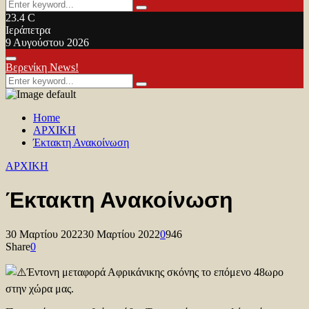
Search
Search
for:
23.4
C
Ιεράπετρα
9 Αυγούστου 2026
Facebook
Twitter
Youtube
Primary
Βερενίκη News!
Menu
Search
Search
for:
Home
ΑΡΧΙΚΗ
Έκτακτη Ανακοίνωση
ΑΡΧΙΚΗ
Έκτακτη Ανακοίνωση
30 Μαρτίου 2022
30 Μαρτίου 2022
0
946
Share
0
Έντονη μεταφορά Αφρικάνικης σκόνης το επόμενο 48ωρο
στην χώρα μας.