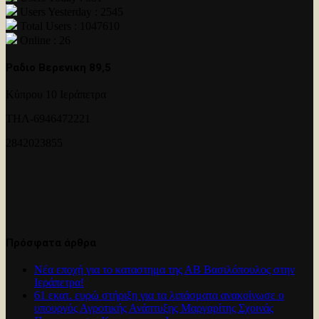
Users Yesterday : 2545
Total Users : 1047610
Online : 26
Ραδιο Βερενικη 89,5
Κύπρου 10 Ιεράπετρα
ΤΗΛ-6946472221
2842023855
Πρόσφατα άρθρα
Νέα εποχή για το καταστημα της ΑΒ Βασιλόπουλος στην
Ιεράπετρα!
61 εκατ. ευρώ στήριξη για τα λιπάσματα ανακοίνωσε ο
υπουργός Αγροτικής Ανάπτυξης Μαργαρίτης Σχοινάς