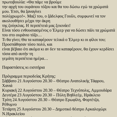
πρωτοβουλία: «Θα πάμε να βρούμε
την αρχή του ουράνιου τόξου και θα του δώσω εγώ τα χρώματά
μου. Έτσι, θα ξαναγίνει
πολύχρωμο!». Μαζί του, ο ξάδελφος Γουίλι, συμφωνεί να τον
ακολουθήσει μέχρι την άκρη
της ζούγκλας. Η περιπέτειά μας ξεκινάει!
Είναι τόσο ενθουσιασμένος ο Έλμερ για να δώσει πάλι τα χρώματά
του στο ουράνιο τόξο…
Τι θα γίνει; Θα τα καταφέρουν τελικά ο Έλμερ κι οι φίλοι του;
Προσπάθησαν τόσο πολύ, και
είναι βέβαιο ότι ακόμα κι αν δεν τα καταφέρουν, θα έχουν κερδίσει
τόσα από αυτήν τη
γεμάτη περιπέτεια ημέρα…
Παραστάσεις κι εισιτήρια
Πρόγραμμα περιοδείας Κρήτης:
Σάββατο 21 Αυγούστου 20.30 – Θέατρο Ανατολικής Τάφρου,
Χανιά
Κυριακή 22 Αυγούστου 20.30 – Θέατρο Τεχνόπολις, Αμμουδάρα
Δευτέρα 23 Αυγούστου 20.30 – Πύλη Βηθλεέμ, Ηράκλειο
Τρίτη 24 Αυγούστου 20.30 – Θέατρο Ερωφίλη, Φορτέτζα,
Ρέθυμνο
Τετάρτη 25 Αυγούστου 20.30 – Δημοτικό θέατρο Αρκαλοχώρι
Ν.Ηρακλείου