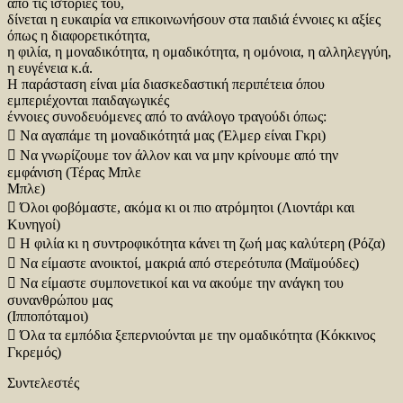
από τις ιστορίες του,
δίνεται η ευκαιρία να επικοινωνήσουν στα παιδιά έννοιες κι αξίες
όπως η διαφορετικότητα,
η φιλία, η μοναδικότητα, η ομαδικότητα, η ομόνοια, η αλληλεγγύη,
η ευγένεια κ.ά.
Η παράσταση είναι μία διασκεδαστική περιπέτεια όπου
εμπεριέχονται παιδαγωγικές
έννοιες συνοδευόμενες από το ανάλογο τραγούδι όπως:
 Να αγαπάμε τη μοναδικότητά μας (Έλμερ είναι Γκρι)
 Να γνωρίζουμε τον άλλον και να μην κρίνουμε από την
εμφάνιση (Τέρας Μπλε
Μπλε)
 Όλοι φοβόμαστε, ακόμα κι οι πιο ατρόμητοι (Λιοντάρι και
Κυνηγοί)
 Η φιλία κι η συντροφικότητα κάνει τη ζωή μας καλύτερη (Ρόζα)
 Να είμαστε ανοικτοί, μακριά από στερεότυπα (Μαϊμούδες)
 Να είμαστε συμπονετικοί και να ακούμε την ανάγκη του
συνανθρώπου μας
(Ιπποπόταμοι)
 Όλα τα εμπόδια ξεπερνιούνται με την ομαδικότητα (Κόκκινος
Γκρεμός)
Συντελεστές