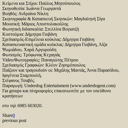
Κείμενα και Στίχοι: Παύλος Μητσόπουλος
Σκηνοθεσία: Ιωάννα Γεωργαντά
Βοηθός: Ανδριάνα Νίκλη
Σκηνογραφία & Κατασκευή Σκηνικών: Μαγδαληνή Σίγα
Μουσική: Μάριος Αποστολακούλης
Φωνητική διδασκαλία: Στελλίνα Βογιατζή
Κοστούμια: Δήμητρα Γιοβάνη
Σχεδιασμός-Επιμέλεια κούκλας: Δήμητρα Γιοβάνη
Κατασκευαστική ομάδα κούκλας: Δήμητρα Γιοβάνη, Λίζα
Ψωμιάδου, Χαρά Αργυρούδη
Φωτισμός: Τρύφωνας Κεχαγιάς
Video/Φωτογραφίες: Παναγιώτης Πέτρου
Σχεδιασμός Γραφικών: Κλέον Ζησιμόπουλος
Παίζουν και τραγουδούν οι: Μιχάλης Μαντάς, Άννα Παρασίδου,
Ιφιγένεια Σταμπουλή,
Στέφανος Τσαβές.
Παραγωγή: Underdog Entertainment (www.underdogent.com)
Για groups και πληροφορίες επικοινωνείτε με τον υπεύθυνο
κρατήσεων
στο τηλ 6985 603020.
Share
0
previous post