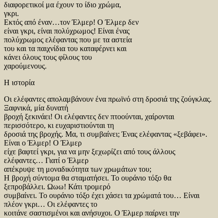
διαφορετικοί μα έχουν το ίδιο χρώμα,
γκρι.
Εκτός από έναν…τον Έλμερ! Ο Έλμερ δεν
είναι γκρι, είναι πολύχρωμος! Είναι ένας
πολύχρωμος ελέφαντας που με τα αστεία
του και τα παιχνίδια του καταφέρνει και
κάνει όλους τους φίλους του
χαρούμενους.
Η ιστορία
Οι ελέφαντες απολαμβάνουν ένα πρωϊνό στη δροσιά της ζούγκλας.
Ξαφνικά, μία δυνατή
βροχή ξεκινάει! Οι ελέφαντες δεν πτοούνται, χαίρονται
περισσότερο, κι ευχαριστιούνται τη
δροσιά της βροχής. Μα, τι συμβαίνει; Ένας ελέφαντας «ξεβάφει».
Είναι ο Έλμερ! Ο Έλμερ
είχε βαφτεί γκρι, για να μην ξεχωρίζει από τους άλλους
ελέφαντες… Γιατί ο Έλμερ
απέκρυψε τη μοναδικότητα των χρωμάτων του;
Η βροχή σύντομα θα σταματήσει. Το ουράνιο τόξο θα
ξεπροβάλλει. Ωωω! Κάτι τρομερό
συμβαίνει. Το ουράνιο τόξο έχει χάσει τα χρώματά του… Είναι
πλέον γκρι… Οι ελέφαντες το
κοιτάνε σαστισμένοι και ανήσυχοι. Ο Έλμερ παίρνει την