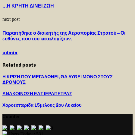
…Η ΚΡΗΤΗ ΔΙΝΕΙ ΖΩΗ
next post
Παραιτήθηκε ο διοικητής της Αεροπορίας Στρατού – Οι
ευθύνες που του καταλογίζουν.
admin
Related posts
Η ΚΡΙΣΗ ΠΟΥ ΜΕΓΑΛΩΝΕΙ, ΘΑ ΛΥΘΕΙ ΜΟΝΟ ΣΤΟΥΣ
ΔΡΟΜΟΥΣ
ΑΝΑΚΟΙΝΩΣΗ ΕΑΣ ΙΕΡΑΠΕΤΡΑΣ
Χοροεσπεριδα 15μελους 2ου Λυκείου
Counter
Users Today : 531