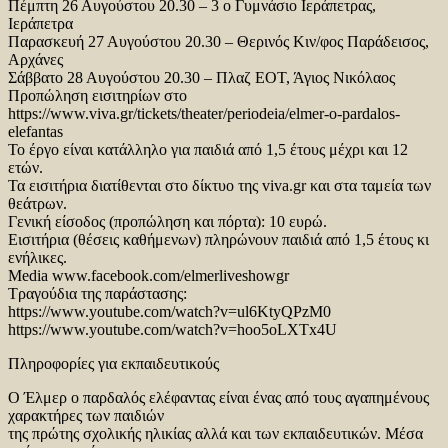
Πέμπτη 26 Αυγούστου 20.30 – 3 ο Γυμνάσιο Ιεράπετρας,
Ιεράπετρα
Παρασκευή 27 Αυγούστου 20.30 – Θερινός Κιν/φος Παράδεισος,
Αρχάνες
Σάββατο 28 Αυγούστου 20.30 – Πλαζ ΕΟΤ, Άγιος Νικόλαος
Προπώληση εισιτηρίων στο
https://www.viva.gr/tickets/theater/periodeia/elmer-o-pardalos-
elefantas
Το έργο είναι κατάλληλο για παιδιά από 1,5 έτους μέχρι και 12
ετών.
Τα εισιτήρια διατίθενται στο δίκτυο της viva.gr και στα ταμεία των
θεάτρων.
Γενική είσοδος (προπώληση και πόρτα): 10 ευρώ.
Εισιτήρια (θέσεις καθήμενων) πληρώνουν παιδιά από 1,5 έτους κι
ενήλικες.
Media www.facebook.com/elmerliveshowgr
Τραγούδια της παράστασης:
https://www.youtube.com/watch?v=ul6KtyQPzM0
https://www.youtube.com/watch?v=hoo5oLXTx4U
Πληροφορίες για εκπαιδευτικούς
Ο Έλμερ ο παρδαλός ελέφαντας είναι ένας από τους αγαπημένους
χαρακτήρες των παιδιών
της πρώτης σχολικής ηλικίας αλλά και των εκπαιδευτικών. Μέσα