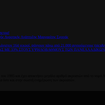
πετρα!
γός Αγροτικής Ανάπτυξης Μαργαρίτης Σχοινάς
λάχιστον 164 νεκροί, ψάχνουν πάνω από 21.000 αγνοούμενους (pics&v
ΡΑΣ ΜΕ 33% ΣΤΟΥΣ ΥΨΗΛΟΒΑΘΜΟΥΣ ΤΩΝ ΠΑΝΕΛΛΑΔΙΚΩ
του 1995 και έχει αποκτήσει μεγάλο αριθμό ακροατών από το νομό Λ
ία όσο και στην σωστή ενημέρωση των ακροατών.