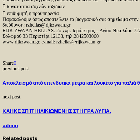
 δυνατότητα συχνών ταξιδιών
 επιθυμητή η προϋπηρεσία
Παρακαλούμε όπως αποστείλετε το βιογραφικό σας σημείωμα στην 
διεύθυνση: rzhellas@rijkzwaan.gr
RIJK ZWAAN HELLAS: 2ο χλμ. Ιεράπετρας – Αγίου Νικολάου 722
Σολωμού 33 Περιστέρι 12133, τηλ.2842503060
www.rijkzwaan.gr, e-mail: rzhellas@rijkzwaan.gr
Share
0
previous post
Αποκλεισμό από επενδυτικά μέτρα και λουκέτο για παλιά 
next post
ΚΑΗΚΕ ΣΠΊΤΙ ΗΛΙΚΙΩΜΕΝΗΣ ΣΤΗ ΓΡΑ ΛΥΓΙΑ.
admin
Related posts