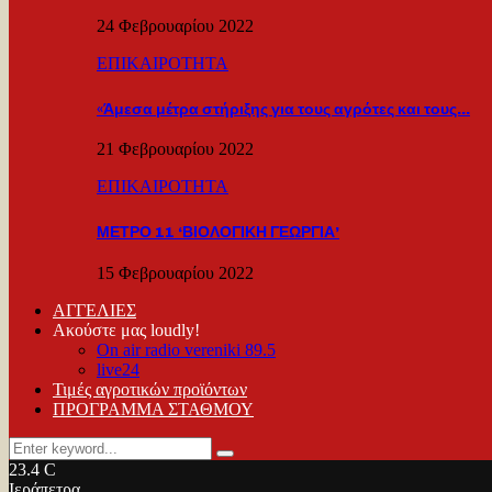
24 Φεβρουαρίου 2022
ΕΠΙΚΑΙΡΟΤΗΤΑ
«Άμεσα μέτρα στήριξης για τους αγρότες και τους…
21 Φεβρουαρίου 2022
ΕΠΙΚΑΙΡΟΤΗΤΑ
ΜΕΤΡΟ 11 ‘ΒΙΟΛΟΓΙΚΗ ΓΕΩΡΓΙΑ’
15 Φεβρουαρίου 2022
ΑΓΓΕΛΙΕΣ
Ακούστε μας loudly!
On air radio vereniki 89.5
live24
Τιμές αγροτικών προϊόντων
ΠΡΟΓΡΑΜΜΑ ΣΤΑΘΜΟΥ
Search
Search
for:
23.4
C
Ιεράπετρα