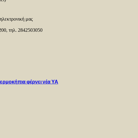
ηλεκτρονική μας
00, τηλ. 2842503050
θερμοκήπια φέρνει νέα ΥΑ