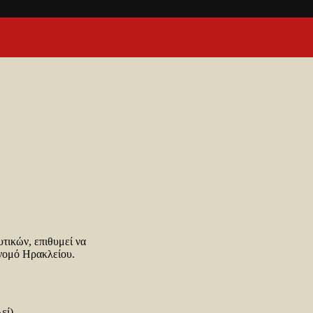
τικών, επιθυμεί να
 νομό Ηρακλείου.
εί)