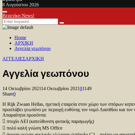
8 Αυγούστου 2026
Facebook
Twitter
Youtube
Primary
Βερενίκη News!
Menu
Search
Search
for:
Home
ΑΡΧΙΚΗ
Αγγελία γεωπόνου
ΑΓΓΕΛΙΕΣ
ΑΡΧΙΚΗ
Αγγελία γεωπόνου
14 Οκτωβρίου 2021
14 Οκτωβρίου 2021
0
1149
Share
0
Η Rijk Zwaan Hellas, ηγετική εταιρεία στον χώρο των σπόρων κηπευ
προσλάβει γεωπόνο με περιοχή ευθύνης τον νομό Λασιθίου και τον
Απαραίτητα προσόντα:
 πτυχίο ΑΕΙ (κατεύθυνση φυτικής παραγωγής)
 πολύ καλή γνώση MS Office
 άριστη γνώση αγγλικής γλώσσας (επίπεδο C2 – πρέπει να αποσταλ