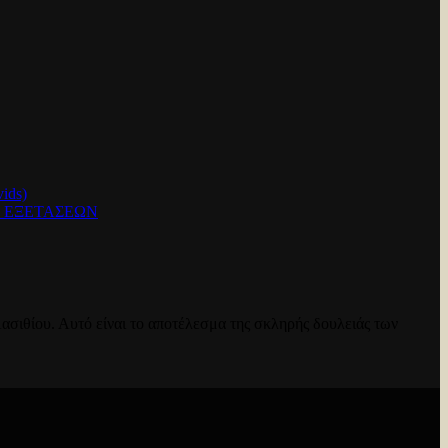
ids)
Ν ΕΞΕΤΑΣΕΩΝ
ασιθίου. Αυτό είναι το αποτέλεσμα της σκληρής δουλειάς των