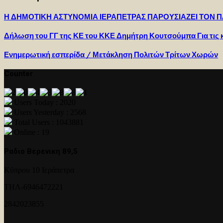
Η ΔΗΜΟΤΙΚΗ ΑΣΤΥΝΟΜΙΑ ΙΕΡΑΠΕΤΡΑΣ ΠΑΡΟΥΣΙΑΖΕΙ ΤΟΝ 
Δήλωση του ΓΓ της ΚΕ του ΚΚΕ Δημήτρη Κουτσούμπα Για τις 
Ενημερωτική εσπερίδα / Μετάκληση Πολιτών Τρίτων Χωρών
Counter
Users Today : 2020
Users Yesterday : 2568
Total Users : 1043881
Online : 19
Ραδιο Βερενικη 89,5
Κύπρου 10 Ιεράπετρα
ΤΗΛ-6946472221
2842023855