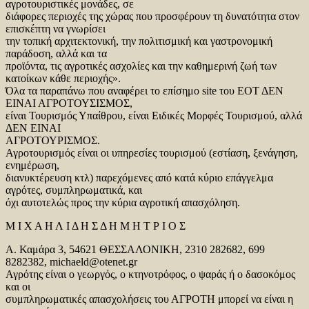
αγροτουριστικές μονάδες, σε
διάφορες περιοχές της χώρας που προσφέρουν τη δυνατότητα στον
επισκέπτη να γνωρίσει
την τοπική αρχιτεκτονική, την πολιτισμική και γαστρονομική
παράδοση, αλλά και τα
προϊόντα, τις αγροτικές ασχολίες και την καθημερινή ζωή των
κατοίκων κάθε περιοχής».
Όλα τα παραπάνω που αναφέρει το επίσημο site του ΕΟΤ ΔΕΝ
ΕΙΝΑΙ ΑΓΡΟΤΟΥΣΙΣΜΟΣ,
είναι Τουρισμός Υπαίθρου, είναι Ειδικές Μορφές Τουρισμού, αλλά
ΔΕΝ ΕΙΝΑΙ
ΑΓΡΟΤΟΥΡΙΣΜΟΣ.
Αγροτουρισμός είναι οι υπηρεσίες τουρισμού (εστίαση, ξενάγηση,
ενημέρωση,
διανυκτέρευση κτλ) παρεχόμενες από κατά κύριο επάγγελμα
αγρότες, συμπληρωματικά, και
όχι αυτοτελώς προς την κύρια αγροτική απασχόληση.
Μ Ι Χ Α Η Λ Ι Δ Η Σ Δ Η Μ Η Τ Ρ Ι Ο Σ
Α. Καμάρα 3, 54621 ΘΕΣΣΑΛΟΝΙΚΗ, 2310 282682, 699
8282382, michaeld@otenet.gr
Αγρότης είναι ο γεωργός, ο κτηνοτρόφος, ο ψαράς ή ο δασοκόμος
και οι
συμπληρωματικές απασχολήσεις του ΑΓΡΟΤΗ μπορεί να είναι η