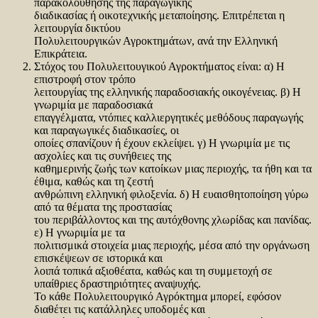
παρακολούθησης της παραγωγικής
διαδικασίας ή οικοτεχνικής μεταποίησης. Επιτρέπεται η
λειτουργία δικτύου
Πολυλειτουργικών Αγροκτημάτων, ανά την Ελληνική
Επικράτεια.
Στόχος του Πολυλειτουγικού Αγροκτήματος είναι: α) Η
επιστροφή στον τρόπο
λειτουργίας της ελληνικής παραδοσιακής οικογένειας. β) Η
γνωριμία με παραδοσιακά
επαγγέλματα, ντόπιες καλλιεργητικές μεθόδους παραγωγής
και παραγωγικές διαδικασίες, οι
οποίες σπανίζουν ή έχουν εκλείψει. γ) Η γνωριμία με τις
ασχολίες και τις συνήθειες της
καθημερινής ζωής των κατοίκων μιας περιοχής, τα ήθη και τα
έθιμα, καθώς και τη ζεστή
ανθρώπινη ελληνική φιλοξενία. δ) Η ευαισθητοποίηση γύρω
από τα θέματα της προστασίας
του περιβάλλοντος και της αυτόχθονης χλωρίδας και πανίδας.
ε) Η γνωριμία με τα
πολιτισμικά στοιχεία μιας περιοχής, μέσα από την οργάνωση
επισκέψεων σε ιστορικά και
λοιπά τοπικά αξιοθέατα, καθώς και τη συμμετοχή σε
υπαίθριες δραστηριότητες αναψυχής.
Το κάθε Πολυλειτουργικό Αγρόκτημα μπορεί, εφόσον
διαθέτει τις κατάλληλες υποδομές και