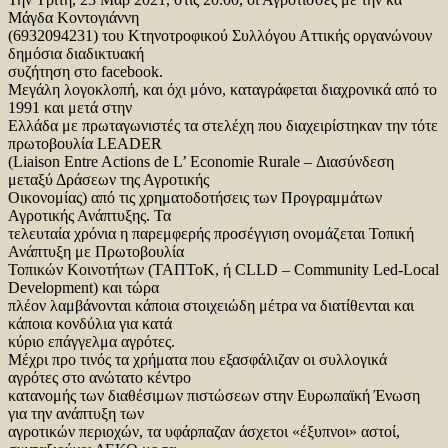
Μάγδα Κοντογιάννη
(6932094231) του Κτηνοτροφικού Συλλόγου Αττικής οργανώνουν
δημόσια διαδικτυακή
συζήτηση στο facebook.
Μεγάλη λογοκλοπή, και όχι μόνο, καταγράφεται διαχρονικά από το
1991 και μετά στην
Ελλάδα με πρωταγωνιστές τα στελέχη που διαχειρίστηκαν την τότε
πρωτοβουλία LEADER
(Liaison Entre Actions de L’ Economie Rurale – Διασύνδεση
μεταξύ Δράσεων της Αγροτικής
Οικονομίας) από τις χρηματοδοτήσεις των Προγραμμάτων
Αγροτικής Ανάπτυξης. Τα
τελευταία χρόνια η παρεμφερής προσέγγιση ονομάζεται Τοπική
Ανάπτυξη με Πρωτοβουλία
Τοπικών Κοινοτήτων (ΤΑΠΤοΚ, ή CLLD – Community Led-Local
Development) και τώρα
πλέον λαμβάνονται κάποια στοιχειώδη μέτρα να διατίθενται και
κάποια κονδύλια για κατά
κύριο επάγγελμα αγρότες.
Μέχρι προ τινός τα χρήματα που εξασφάλιζαν οι συλλογικά
αγρότες στο ανώτατο κέντρο
κατανομής των διαθέσιμων πιστώσεων στην Ευρωπαϊκή Ένωση
για την ανάπτυξη των
αγροτικών περιοχών, τα υφάρπαζαν άσχετοι «έξυπνοι» αστοί,