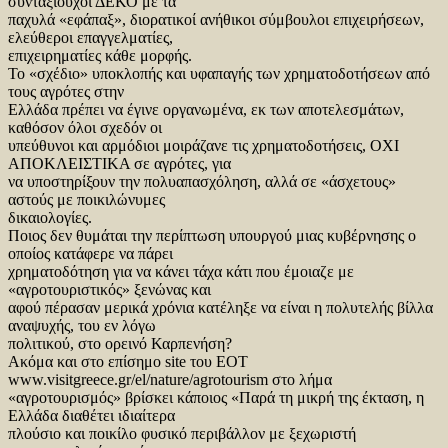
συνταξιούχοι ΔΕΚΟ με τα
παχυλά «εφάπαξ», διορατικοί ανήθικοι σύμβουλοι επιχειρήσεων,
ελεύθεροι επαγγελματίες,
επιχειρηματίες κάθε μορφής.
Το «σχέδιο» υποκλοπής και υφαπαγής των χρηματοδοτήσεων από
τους αγρότες στην
Ελλάδα πρέπει να έγινε οργανωμένα, εκ των αποτελεσμάτων,
καθόσον όλοι σχεδόν οι
υπεύθυνοι και αρμόδιοι μοιράζανε τις χρηματοδοτήσεις, ΟΧΙ
ΑΠΟΚΛΕΙΣΤΙΚΑ σε αγρότες, για
να υποστηρίξουν την πολυαπασχόληση, αλλά σε «άσχετους»
αστούς με ποικιλώνυμες
δικαιολογίες.
Ποιος δεν θυμάται την περίπτωση υπουργού μιας κυβέρνησης ο
οποίος κατάφερε να πάρει
χρηματοδότηση για να κάνει τάχα κάτι που έμοιαζε με
«αγροτουριστικός» ξενώνας και
αφού πέρασαν μερικά χρόνια κατέληξε να είναι η πολυτελής βίλλα
αναψυχής, του εν λόγω
πολιτικού, στο ορεινό Καρπενήση?
Ακόμα και στο επίσημο site του ΕΟΤ
www.visitgreece.gr/el/nature/agrotourism στο λήμα
«αγροτουρισμός» βρίσκει κάποιος «Παρά τη μικρή της έκταση, η
Ελλάδα διαθέτει ιδιαίτερα
πλούσιο και ποικίλο φυσικό περιβάλλον με ξεχωριστή