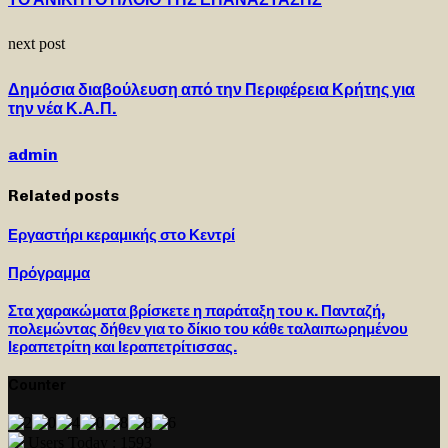
next post
Δημόσια διαβούλευση από την Περιφέρεια Κρήτης για
την νέα Κ.Α.Π.
admin
Related posts
Εργαστήρι κεραμικής στο Κεντρί
Πρόγραμμα
Στα χαρακώματα βρίσκετε η παράταξη του κ. Πανταζή,
πολεμώντας δήθεν για το δίκιο του κάθε ταλαιπωρημένου
Ιεραπετρίτη και Ιεραπετρίτισσας.
Counter
Users Today : 1593