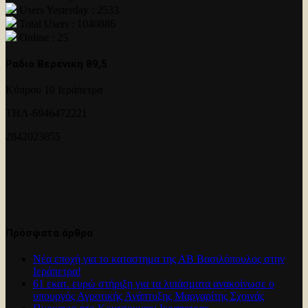
Users Yesterday : 2533
Total Users : 1040886
Online : 25
Ραδιο Βερενικη 89,5
Κύπρου 10 Ιεράπετρα
ΤΗΛ-6946472221
2842023855
Πρόσφατα άρθρα
Νέα εποχή για το καταστημα της ΑΒ Βασιλόπουλος στην
Ιεράπετρα!
61 εκατ. ευρώ στήριξη για τα λιπάσματα ανακοίνωσε ο
υπουργός Αγροτικής Ανάπτυξης Μαργαρίτης Σχοινάς