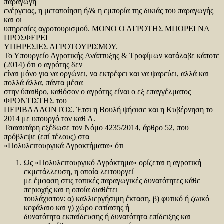
παραγωγή
ενέργειας, η μεταποίηση ή/& η εμπορία της δικιάς του παραγωγής
και οι
υπηρεσίες αγροτουρισμού. ΜΟΝΟ Ο ΑΓΡΟΤΗΣ ΜΠΟΡΕΙ ΝΑ
ΠΡΟΣΦΕΡΕΙ
ΥΠΗΡΕΣΙΕΣ ΑΓΡΟΤΟΥΡΙΣΜΟΥ.
Το Υπουργείο Αγροτικής Ανάπτυξης & Τροφίμων κατάλαβε κάποτε
(2014) ότι ο αγρότης δεν
είναι μόνο για να οργώνει, να εκτρέφει και να ψαρεύει, αλλά και
πολλά άλλα, πάντα μέσα
στην ύπαιθρο, καθόσον ο αγρότης είναι ο εξ επαγγέλματος
ΦΡΟΝΤΙΣΤΗΣ του
ΠΕΡΙΒΑΛΛΟΝΤΟΣ. Έτσι η Βουλή ψήφισε και η Κυβέρνηση το
2014 με υπουργό τον καθ Α.
Τσααυτάρη εξέδωσε τον Νόμο 4235/2014, άρθρο 52, που
πρόβλεψε (επί τέλους) στα
«Πολυλειτουργικά Αγροκτήματα» ότι
Ως «Πολυλειτουργικό Αγρόκτημα» ορίζεται η αγροτική
εκμετάλλευση, η οποία λειτουργεί
με έμφαση στις τοπικές παραγωγικές δυνατότητες κάθε
περιοχής και η οποία διαθέτει
τουλάχιστον: α) καλλιεργήσιμη έκταση, β) φυτικό ή ζωικό
κεφάλαιο και γ) χώρο εστίασης ή
δυνατότητα εκπαίδευσης ή δυνατότητα επίδειξης και