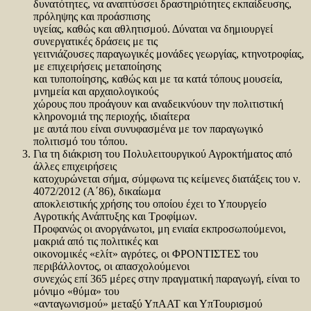
δυνατότητες, να αναπτύσσει δραστηριότητες εκπαίδευσης,
πρόληψης και προάσπισης
υγείας, καθώς και αθλητισμού. Δύναται να δημιουργεί
συνεργατικές δράσεις με τις
γειτνιάζουσες παραγωγικές μονάδες γεωργίας, κτηνοτροφίας,
με επιχειρήσεις μεταποίησης
και τυποποίησης, καθώς και με τα κατά τόπους μουσεία,
μνημεία και αρχαιολογικούς
χώρους που προάγουν και αναδεικνύουν την πολιτιστική
κληρονομιά της περιοχής, ιδιαίτερα
με αυτά που είναι συνυφασμένα με τον παραγωγικό
πολιτισμό του τόπου.
Για τη διάκριση του Πολυλειτουργικού Αγροκτήματος από
άλλες επιχειρήσεις
κατοχυρώνεται σήμα, σύμφωνα τις κείμενες διατάξεις του ν.
4072/2012 (Α΄86), δικαίωμα
αποκλειστικής χρήσης του οποίου έχει το Υπουργείο
Αγροτικής Ανάπτυξης και Τροφίμων.
Προφανώς οι ανοργάνωτοι, μη ενιαία εκπροσωπούμενοι,
μακριά από τις πολιτικές και
οικονομικές «ελίτ» αγρότες, οι ΦΡΟΝΤΙΣΤΕΣ του
περιβάλλοντος, οι απασχολούμενοι
συνεχώς επί 365 μέρες στην πραγματική παραγωγή, είναι το
μόνιμο «θύμα» του
«ανταγωνισμού» μεταξύ ΥπΑΑΤ και ΥπΤουρισμού