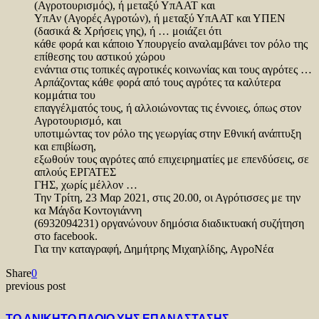
(Αγροτουρισμός), ή μεταξύ ΥπΑΑΤ και
ΥπΑν (Αγορές Αγροτών), ή μεταξύ ΥπΑΑΤ και ΥΠΕΝ
(δασικά & Χρήσεις γης), ή … μοιάζει ότι
κάθε φορά και κάποιο Υπουργείο αναλαμβάνει τον ρόλο της
επίθεσης του αστικού χώρου
ενάντια στις τοπικές αγροτικές κοινωνίας και τους αγρότες …
Αρπάζοντας κάθε φορά από τους αγρότες τα καλύτερα
κομμάτια του
επαγγέλματός τους, ή αλλοιώνοντας τις έννοιες, όπως στον
Αγροτουρισμό, και
υποτιμώντας τον ρόλο της γεωργίας στην Εθνική ανάπτυξη
και επιβίωση,
εξωθούν τους αγρότες από επιχειρηματίες με επενδύσεις, σε
απλούς ΕΡΓΑΤΕΣ
ΓΗΣ, χωρίς μέλλον …
Την Τρίτη, 23 Μαρ 2021, στις 20.00, οι Αγρότισσες με την
κα Μάγδα Κοντογιάννη
(6932094231) οργανώνουν δημόσια διαδικτυακή συζήτηση
στο facebook.
Για την καταγραφή, Δημήτρης Μιχαηλίδης, ΑγροΝέα
Share
0
previous post
ΤΟ ΑΝΙΚΗΤΟ ΠΛΟΙΟ ΥΗΣ ΕΠΑΝΑΣΤΑΣΗΣ