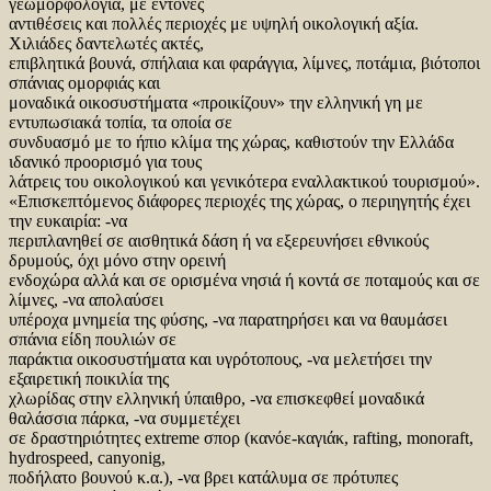
γεωμορφολογία, με έντονες
αντιθέσεις και πολλές περιοχές με υψηλή οικολογική αξία.
Χιλιάδες δαντελωτές ακτές,
επιβλητικά βουνά, σπήλαια και φαράγγια, λίμνες, ποτάμια, βιότοποι
σπάνιας ομορφιάς και
μοναδικά οικοσυστήματα «προικίζουν» την ελληνική γη με
εντυπωσιακά τοπία, τα οποία σε
συνδυασμό με το ήπιο κλίμα της χώρας, καθιστούν την Ελλάδα
ιδανικό προορισμό για τους
λάτρεις του οικολογικού και γενικότερα εναλλακτικού τουρισμού».
«Επισκεπτόμενος διάφορες περιοχές της χώρας, ο περιηγητής έχει
την ευκαιρία: -να
περιπλανηθεί σε αισθητικά δάση ή να εξερευνήσει εθνικούς
δρυμούς, όχι μόνο στην ορεινή
ενδοχώρα αλλά και σε ορισμένα νησιά ή κοντά σε ποταμούς και σε
λίμνες, -να απολαύσει
υπέροχα μνημεία της φύσης, -να παρατηρήσει και να θαυμάσει
σπάνια είδη πουλιών σε
παράκτια οικοσυστήματα και υγρότοπους, -να μελετήσει την
εξαιρετική ποικιλία της
χλωρίδας στην ελληνική ύπαιθρο, -να επισκεφθεί μοναδικά
θαλάσσια πάρκα, -να συμμετέχει
σε δραστηριότητες extreme σπορ (κανόε-καγιάκ, rafting, monoraft,
hydrospeed, canyonig,
ποδήλατο βουνού κ.α.), -να βρει κατάλυμα σε πρότυπες