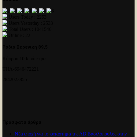
Users Today : 2253
Users Yesterday : 2533
Total Users : 1041546
Online : 22
Ραδιο Βερενικη 89,5
Κύπρου 10 Ιεράπετρα
ΤΗΛ-6946472221
2842023855
Πρόσφατα άρθρα
Νέα εποχή για το καταστημα της ΑΒ Βασιλόπουλος στην