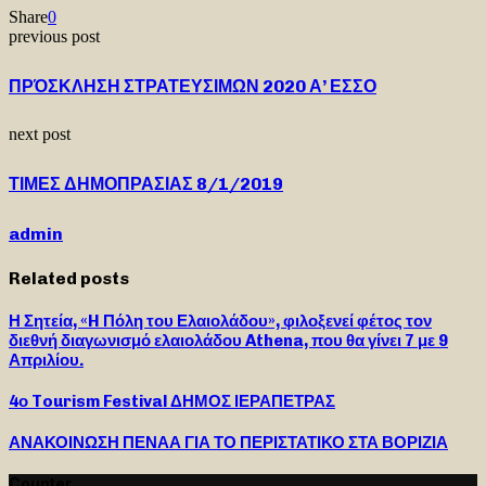
Share
0
previous post
ΠΡΌΣΚΛΗΣΗ ΣΤΡΑΤΕΥΣΙΜΩΝ 2020 Α’ ΕΣΣΟ
next post
ΤΙΜΕΣ ΔΗΜΟΠΡΑΣΙΑΣ 8/1/2019
admin
Related posts
Η Σητεία, «H Πόλη του Ελαιολάδου», φιλοξενεί φέτος τον
διεθνή διαγωνισμό ελαιολάδου Athena, που θα γίνει 7 με 9
Απριλίου.
4ο Tourism Festival ΔΗΜΟΣ ΙΕΡΑΠΕΤΡΑΣ
ΑΝΑΚΟΙΝΩΣΗ ΠΕΝΑΑ ΓΙΑ ΤΟ ΠΕΡΙΣΤΑΤΙΚΟ ΣΤΑ ΒΟΡΙΖΙΑ
Counter