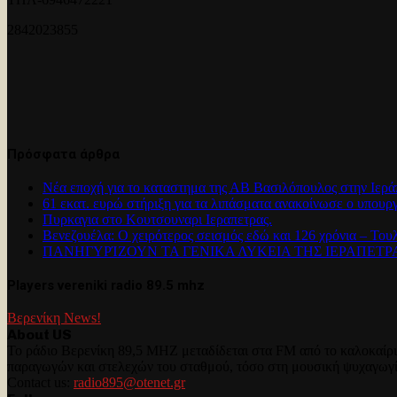
2842023855
Πρόσφατα άρθρα
Νέα εποχή για το καταστημα της ΑΒ Βασιλόπουλος στην Ιερά
61 εκατ. ευρώ στήριξη για τα λιπάσματα ανακοίνωσε ο υπουρ
Πυρκαγια στο Κουτσουναρι Ιεραπετρας.
Βενεζουέλα: Ο χειρότερος σεισμός εδώ και 126 χρόνια – Του
ΠΑΝΗΓΥΡΊΖΟΥΝ ΤΑ ΓΕΝΙΚΑ ΛΥΚΕΙΑ ΤΗΣ ΙΕΡΑΠΕΤ
Players vereniki radio 89.5 mhz
Βερενίκη News!
About US
Το ράδιο Βερενίκη 89,5 MHZ μεταδίδεται στα FM από το καλοκαίρι 
παραγωγών και στελεχών του σταθμού, τόσο στη μουσική ψυχαγωγ
Contact us:
radio895@otenet.gr