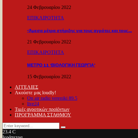
24 Φεβρουαρίου 2022
ΕΠΙΚΑΙΡΟΤΗΤΑ
«Άμεσα μέτρα στήριξης για τους αγρότες και τους…
21 Φεβρουαρίου 2022
ΕΠΙΚΑΙΡΟΤΗΤΑ
ΜΕΤΡΟ 11 ‘ΒΙΟΛΟΓΙΚΗ ΓΕΩΡΓΙΑ’
15 Φεβρουαρίου 2022
ΑΓΓΕΛΙΕΣ
Ακούστε μας loudly!
On air radio vereniki 89.5
live24
Τιμές αγροτικών προϊόντων
ΠΡΟΓΡΑΜΜΑ ΣΤΑΘΜΟΥ
Search
Search
for:
23.4
C
Ιεράπετρα