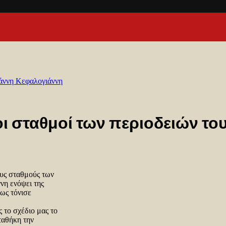
ιάννη Κεφαλογιάννη
οι σταθμοί των περιοδειών το
ους σταθμούς των
νη ενόψει της
πως τόνισε
ς το σχέδιο μας το
ταθήκη την