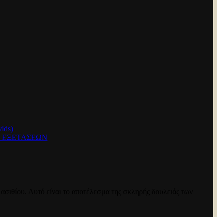
ids)
Ν ΕΞΕΤΑΣΕΩΝ
ασιθίου. Αυτό είναι το αποτέλεσμα της σκληρής δουλειάς των