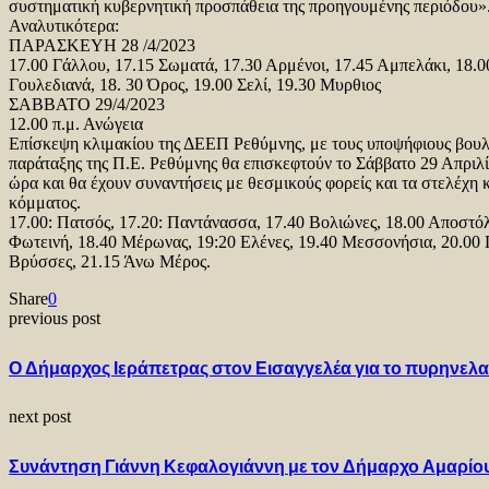
συστηματική κυβερνητική προσπάθεια της προηγουμένης περιόδου»
Αναλυτικότερα:
ΠΑΡΑΣΚΕΥΗ 28 /4/2023
17.00 Γάλλου, 17.15 Σωματά, 17.30 Αρμένοι, 17.45 Αμπελάκι, 18.0
Γουλεδιανά, 18. 30 Όρος, 19.00 Σελί, 19.30 Μυρθιος
ΣΑΒΒΑΤΟ 29/4/2023
12.00 π.μ. Ανώγεια
Επίσκεψη κλιμακίου της ΔΕΕΠ Ρεθύμνης, με τους υποψήφιους βουλ
παράταξης της Π.Ε. Ρεθύμνης θα επισκεφτούν το Σάββατο 29 Απριλί
ώρα και θα έχουν συναντήσεις με θεσμικούς φορείς και τα στελέχη κ
κόμματος.
17.00: Πατσός, 17.20: Παντάνασσα, 17.40 Βολιώνες, 18.00 Αποστόλ
Φωτεινή, 18.40 Μέρωνας, 19:20 Ελένες, 19.40 Μεσσονήσια, 20.00 
Βρύσσες, 21.15 Άνω Μέρος.
Share
0
previous post
Ο Δήμαρχος Ιεράπετρας στον Εισαγγελέα για το πυρηνελα
next post
Συνάντηση Γιάννη Κεφαλογιάννη με τον Δήμαρχο Αμαρίο