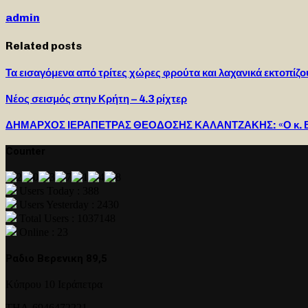
admin
Related posts
Τα εισαγόμενα από τρίτες χώρες φρούτα και λαχανικά εκτοπίζ
Νέος σεισμός στην Κρήτη – 4.3 ρίχτερ
ΔΗΜΑΡΧΟΣ ΙΕΡΑΠΕΤΡΑΣ ΘΕΟΔΟΣΗΣ ΚΑΛΑΝΤΖΑΚΗΣ: «Ο κ. Β
Counter
Users Today : 388
Users Yesterday : 2430
Total Users : 1037148
Online : 23
Ραδιο Βερενικη 89,5
Κύπρου 10 Ιεράπετρα
ΤΗΛ-6946472221