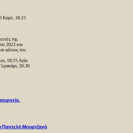
.
0 Καρέ, 18.15
ευτές της
ου 2023 και
αι φίλους του
οι, 18:15 Αγία
Γερακάρι, 20.30
ιουργείο.
υ Παντελή Μουρτζανό