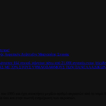
πετρα!
γός Αγροτικής Ανάπτυξης Μαργαρίτης Σχοινάς
λάχιστον 164 νεκροί, ψάχνουν πάνω από 21.000 αγνοούμενους (pics&v
ΡΑΣ ΜΕ 33% ΣΤΟΥΣ ΥΨΗΛΟΒΑΘΜΟΥΣ ΤΩΝ ΠΑΝΕΛΛΑΔΙΚΩ
του 1995 και έχει αποκτήσει μεγάλο αριθμό ακροατών από το νομό Λ
ία όσο και στην σωστή ενημέρωση των ακροατών.