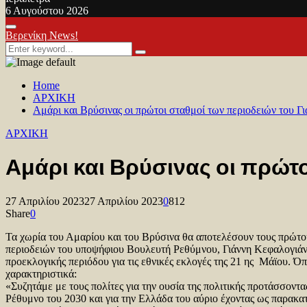
6 Αυγούστου 2026
Facebook
Twitter
Youtube
Primary
Βερενίκη News!
Menu
Search
Search
for:
Home
ΑΡΧΙΚΗ
Αμάρι και Βρύσινας οι πρώτοι σταθμοί των περιοδειών του Γ
ΑΡΧΙΚΗ
Αμάρι και Βρύσινας οι πρώτ
27 Απριλίου 2023
27 Απριλίου 2023
0
812
Share
0
Τα χωρία του Αμαρίου και του Βρύσινα θα αποτελέσουν τους πρώτ
περιοδειών του υποψήφιου Βουλευτή Ρεθύμνου, Γιάννη Κεφαλογιάν
προεκλογικής περιόδου για τις εθνικές εκλογές της 21 ης Μάϊου. Ό
χαρακτηριστικά:
«Συζητάμε με τους πολίτες για την ουσία της πολιτικής προτάσσοντα
Ρέθυμνο του 2030 και για την Ελλάδα του αύριο έχοντας ως παρακα