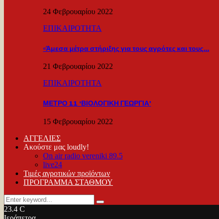
24 Φεβρουαρίου 2022
ΕΠΙΚΑΙΡΟΤΗΤΑ
«Άμεσα μέτρα στήριξης για τους αγρότες και τους…
21 Φεβρουαρίου 2022
ΕΠΙΚΑΙΡΟΤΗΤΑ
ΜΕΤΡΟ 11 ‘ΒΙΟΛΟΓΙΚΗ ΓΕΩΡΓΙΑ’
15 Φεβρουαρίου 2022
ΑΓΓΕΛΙΕΣ
Ακούστε μας loudly!
On air radio vereniki 89.5
live24
Τιμές αγροτικών προϊόντων
ΠΡΟΓΡΑΜΜΑ ΣΤΑΘΜΟΥ
Search
Search
for:
23.4
C
Ιεράπετρα