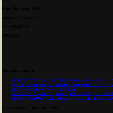
Ραδιο Βερενικη 89,5
Κύπρου 10 Ιεράπετρα
ΤΗΛ-6946472221
2842023855
Πρόσφατα άρθρα
Νέα εποχή για το καταστημα της ΑΒ Βασιλόπουλος στην Ιερά
61 εκατ. ευρώ στήριξη για τα λιπάσματα ανακοίνωσε ο υπουρ
Πυρκαγια στο Κουτσουναρι Ιεραπετρας.
Βενεζουέλα: Ο χειρότερος σεισμός εδώ και 126 χρόνια – Του
ΠΑΝΗΓΥΡΊΖΟΥΝ ΤΑ ΓΕΝΙΚΑ ΛΥΚΕΙΑ ΤΗΣ ΙΕΡΑΠΕΤ
Players vereniki radio 89.5 mhz