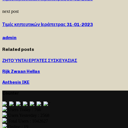
next post
Τιμές κηπευτικών Ιεράπετρας 31-01-2023
admin
Related posts
ΖΗΤΟΎΝΤΑΙ ΕΡΓΑΤΕΣ ΣΥΣΚΕΥΑΣΙΑΣ
Rijk Zwaan Hellas
Anthesis IKE
Counter
Users Today : 766
Users Yesterday : 2568
Total Users : 1042627
Online : 19