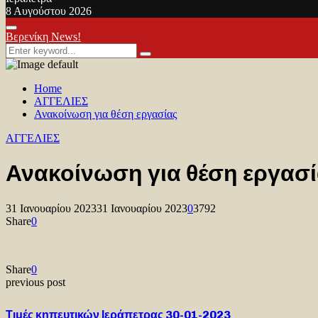
8 Αυγούστου 2026
Facebook
Twitter
Youtube
Primary
Βερενίκη News!
Menu
Search
Search
for:
Home
ΑΓΓΕΛΙΕΣ
Ανακοίνωση για θέση εργασίας
ΑΓΓΕΛΙΕΣ
Ανακοίνωση για θέση εργασ
31 Ιανουαρίου 2023
31 Ιανουαρίου 2023
0
3792
Share
0
Share
0
previous post
Τιμές κηπευτικών Ιεράπετρας 30-01-2023