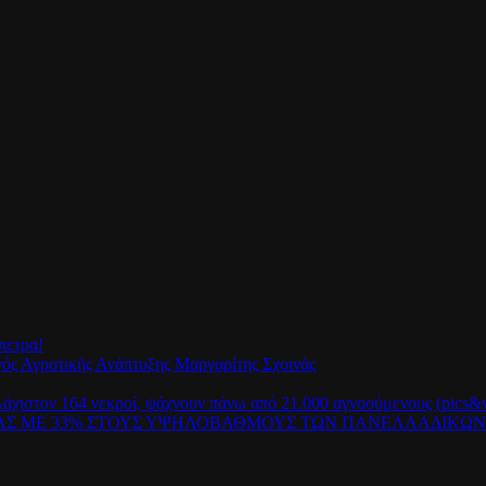
πετρα!
γός Αγροτικής Ανάπτυξης Μαργαρίτης Σχοινάς
λάχιστον 164 νεκροί, ψάχνουν πάνω από 21.000 αγνοούμενους (pics&v
ΡΑΣ ΜΕ 33% ΣΤΟΥΣ ΥΨΗΛΟΒΑΘΜΟΥΣ ΤΩΝ ΠΑΝΕΛΛΑΔΙΚΩ