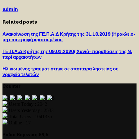
admin
Related posts
Ανακοίνωση της ΓΕ.Π.Α.Δ Κρήτης της 31.10.2019 (Ηράκλειο-
μη επιστροφή κρατουμένου
ΓΕ.Π.Α.Δ Κρήτης της 09.01.2020( Χανιά- παραβάσεις της Ν.
περί αρχαιοτήτων
Ηλικιωμένος τραυματίστηκε σε απόπειρα ληστείας σε
γραφείο τελετών
Counter
Users Today : 2042
Users Yesterday : 2533
Total Users : 1041335
Online : 17
Ραδιο Βερενικη 89,5