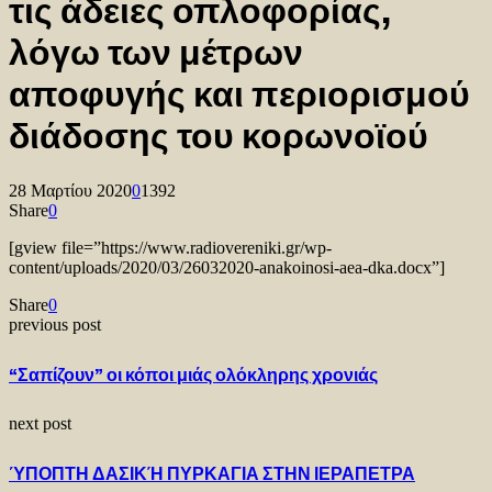
τις άδειες οπλοφορίας,
λόγω των μέτρων
αποφυγής και περιορισμού
διάδοσης του κορωνοϊού
28 Μαρτίου 2020
0
1392
Share
0
[gview file=”https://www.radiovereniki.gr/wp-
content/uploads/2020/03/26032020-anakoinosi-aea-dka.docx”]
Share
0
previous post
“Σαπίζουν” οι κόποι μιάς ολόκληρης χρονιάς
next post
ΎΠΟΠΤΗ ΔΑΣΙΚΉ ΠΥΡΚΑΓΙΑ ΣΤΗΝ ΙΕΡΑΠΕΤΡΑ