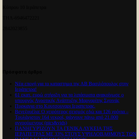
Κύπρου 10 Ιεράπετρα
ΤΗΛ-6946472221
2842023855
Πρόσφατα άρθρα
Νέα εποχή για το καταστημα της ΑΒ Βασιλόπουλος στην
Ιεράπετρα!
61 εκατ. ευρώ στήριξη για τα λιπάσματα ανακοίνωσε ο
υπουργός Αγροτικής Ανάπτυξης Μαργαρίτης Σχοινάς
Πυρκαγια στο Κουτσουναρι Ιεραπετρας.
Βενεζουέλα: Ο χειρότερος σεισμός εδώ και 126 χρόνια –
Τουλάχιστον 164 νεκροί, ψάχνουν πάνω από 21.000
αγνοούμενους (pics&vids)
ΠΑΝΗΓΥΡΊΖΟΥΝ ΤΑ ΓΕΝΙΚΑ ΛΥΚΕΙΑ ΤΗΣ
ΙΕΡΑΠΕΤΡΑΣ ΜΕ 33% ΣΤΟΥΣ ΥΨΗΛΟΒΑΘΜΟΥΣ ΤΩΝ