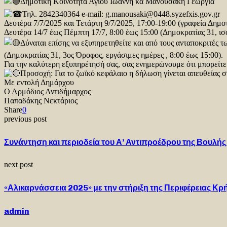
Δημοτική Κοινότητα Αγίου Ιωάννη κα Μανουσάκη Γεωργία
Τηλ. 2842340364 e-mail: g.manousaki@0448.syzefxis.gov.gr
Δευτέρα 7/7/2025 και Τετάρτη 9/7/2025, 17:00-19:00 (γραφεία Δημο
Δευτέρα 14/7 έως Πέμπτη 17/7, 8:00 έως 15:00 (Δημοκρατίας 31, ισ
Δύναται επίσης να εξυπηρετηθείτε και από τους ανταποκριτέ
(Δημοκρατίας 31, 3ος Όροφος, εργάσιμες ημέρες , 8:00 έως 15:00).
Για την καλύτερη εξυπηρέτησή σας, σας ενημερώνουμε ότι μπορείτε 
Προσοχή: Για το ζωϊκό κεφάλαιο η δήλωση γίνεται απευθείας
Με εντολή Δημάρχου
Ο Αρμόδιος Αντιδήμαρχος
Παπαδάκης Νεκτάριος
Share
0
previous post
Συνάντηση και περιοδεία του Α’ Αντιπροέδρου της Βουλής 
next post
«Αλικαρνάσσεια 2025» με την στήριξη της Περιφέρειας Κρ
admin