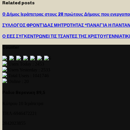
Related posts
O Δήμος Ιεράπετρας στους 28 πρώτους Δήμους που ενεργοπο
ΣΥΛΛΟΓΟΣ ΦΡΟΝΤΊΔΑΣ ΜΗΤΡΌΤΗΤΑΣ “ΠΑΝΑΓΊΑ Η ΠΑΝΤΑ
Ο ΕΕΣ ΣΥΓΚΕΝΤΡΩΝΕΙ ΤΙΣ ΤΣΑΝΤΕΣ ΤΗΣ ΧΡΙΣΤΟΥΓΕΝΝΙΑΤΙ
Counter
Users Today : 2453
Users Yesterday : 2533
Total Users : 1041746
Online : 20
Ραδιο Βερενικη 89,5
Κύπρου 10 Ιεράπετρα
ΤΗΛ-6946472221
2842023855