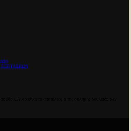
ids)
Ν ΕΞΕΤΑΣΕΩΝ
ασιθίου. Αυτό είναι το αποτέλεσμα της σκληρής δουλειάς των