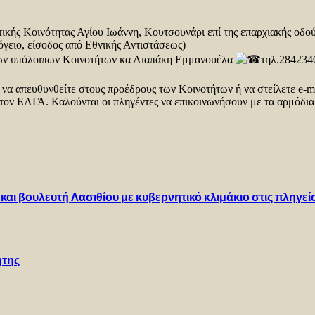
τικής Κοινότητας Αγίου Ιωάννη, Κουτσουνάρι επί της επαρχιακής οδού
όγειο, είσοδος από Εθνικής Αντιστάσεως)
ς των υπόλοιπων Κοινοτήτων κα Λιαπάκη Εμμανουέλα
τηλ.284234
να απευθυνθείτε στους προέδρους των Κοινοτήτων ή να στείλετε e-ma
 στον ΕΛΓΑ. Καλούνται οι πληγέντες να επικοινωνήσουν με τα αρμόδ
και βουλευτή Λασιθίου με κυβερνητικό κλιμάκιο στις πληγεί
ήτης