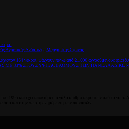
πετρα!
γός Αγροτικής Ανάπτυξης Μαργαρίτης Σχοινάς
λάχιστον 164 νεκροί, ψάχνουν πάνω από 21.000 αγνοούμενους (pics&v
ΡΑΣ ΜΕ 33% ΣΤΟΥΣ ΥΨΗΛΟΒΑΘΜΟΥΣ ΤΩΝ ΠΑΝΕΛΛΑΔΙΚΩ
του 1995 και έχει αποκτήσει μεγάλο αριθμό ακροατών από το νομό Λ
ία όσο και στην σωστή ενημέρωση των ακροατών.