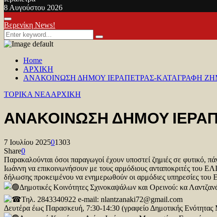
8 Αυγούστου 2026
Facebook
Twitter
Youtube
Primary
Βερενίκη News!
Menu
Search
Search
for:
Home
ΑΡΧΙΚΗ
ΑΝΑΚΟΙΝΩΣΗ ΔΗΜΟΥ ΙΕΡΑΠΕΤΡΑΣ-ΚΑΤΑΓΡΑΦΗ ΖΗ
TOPIKA NEA
ΑΡΧΙΚΗ
ΑΝΑΚΟΙΝΩΣΗ ΔΗΜΟΥ ΙΕΡΑ
7 Ιουλίου 2025
0
1303
Share
0
Παρακαλούνται όσοι παραγωγοί έχουν υποστεί ζημιές σε φυτικό, πά
Ιωάννη να επικοινωνήσουν με τους αρμόδιους ανταποκριτές του ΕΛΓ
δήλωσης προκειμένου να ενημερωθούν οι αρμόδιες υπηρεσίες του 
Δημοτικές Κοινότητες Σχινοκαψάλων και Ορεινού: κα Λαντζαν
Τηλ. 2843340922 e-mail: nlantzanaki72@gmail.com
Δευτέρα έως Παρασκευή, 7:30-14:30 (γραφείο Δημοτικής Ενότητας