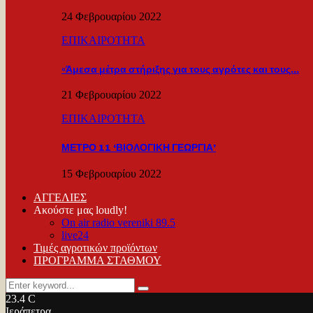
24 Φεβρουαρίου 2022
ΕΠΙΚΑΙΡΟΤΗΤΑ
«Άμεσα μέτρα στήριξης για τους αγρότες και τους…
21 Φεβρουαρίου 2022
ΕΠΙΚΑΙΡΟΤΗΤΑ
ΜΕΤΡΟ 11 ‘ΒΙΟΛΟΓΙΚΗ ΓΕΩΡΓΙΑ’
15 Φεβρουαρίου 2022
ΑΓΓΕΛΙΕΣ
Ακούστε μας loudly!
On air radio vereniki 89.5
live24
Τιμές αγροτικών προϊόντων
ΠΡΟΓΡΑΜΜΑ ΣΤΑΘΜΟΥ
Search
Search
for:
23.4
C
Ιεράπετρα