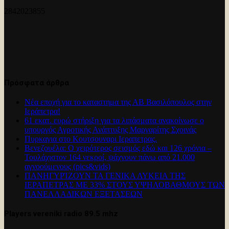
2842023855
Πρόσφατα άρθρα
Νέα εποχή για το καταστημα της ΑΒ Βασιλόπουλος στην
Ιεράπετρα!
61 εκατ. ευρώ στήριξη για τα λιπάσματα ανακοίνωσε ο
υπουργός Αγροτικής Ανάπτυξης Μαργαρίτης Σχοινάς
Πυρκαγια στο Κουτσουναρι Ιεραπετρας.
Βενεζουέλα: Ο χειρότερος σεισμός εδώ και 126 χρόνια –
Τουλάχιστον 164 νεκροί, ψάχνουν πάνω από 21.000
αγνοούμενους (pics&vids)
ΠΑΝΗΓΥΡΊΖΟΥΝ ΤΑ ΓΕΝΙΚΑ ΛΥΚΕΙΑ ΤΗΣ
ΙΕΡΑΠΕΤΡΑΣ ΜΕ 33% ΣΤΟΥΣ ΥΨΗΛΟΒΑΘΜΟΥΣ ΤΩΝ
ΠΑΝΕΛΛΑΔΙΚΩΝ ΕΞΕΤΑΣΕΩΝ
Players vereniki radio 89.5 mhz