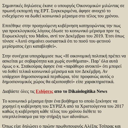
Σημαντικές δηλώσεις έκανε ο υπουργός Οικονομικών μιλώντας σε
πρωινή εκπομπή της ΕΡΤ. Συγκεκριμένα, άφησε ανοιχτό το
ενδεχόμενο να δωθεί κοινωνικό μέρισμα στο τέλος του χρόνου.
Επιτέθηκε στην προηγούμενη κυβέρνηση κατηγορώντας την πως
για προεκλογικούς λόγους έδωσε το κοινωνικό μέρισμα πριν τις
Ευρωεκλογές του Μαΐου, αντί τον Δεκέμβριο του 2019. Έτσι όπως
τόνισε «Αυτό σημαίνει ουσιαστικά ότι το ποσό του φετινού
μερίσματος έχει καταβληθεί».
Στην συνέχεια υπογράμμισε πως «Η οικονομική πολιτική πρέπει να
ασκείται με σοβαρότητα και χωρίς συνθήματα». Παρ’ όλα αυτά
όμως ο κ. Σταϊκούρας άφησε ένα «παράθυρο ανοικτό» ότι μπορεί
να δοθεί τελικά κοινωνικό μέρισμα και τον Δεκέμβρη. Αν
υπάρχουν δημοσιονομικά περιθώρια, τότε προφανώς αυτός ο
δημοσιονομικός χώρος θα αξιοποιηθεί» είπε χαρακτηριστικά.
Διαβάστε όλες τις
Ειδήσεις
απο το Dikaiologitika News
Το κοινωνικό μέρισμα ήταν ένα βοήθημα το οποίo ξεκίνησε να
χορηγεί η κυβέρνηση του ΣΥΡΙΖΑ από τα Χριστούγεννα του 2017
καθώς η κυβέρνηση κάθε τέλος του χρόνου διέθετε το
υπερπλεόνασμα για την στήριξη των αδυνάτων.
Όπως είχε δηλώσει ο πρώην πρωθυπουργός Αλέξης Τσίπρας και