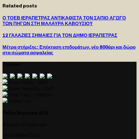
Related posts
Ο ΤΟΕΒ ΙΕΡΑΠΕΤΡΑΣ ΑΝΤΙΚΑΘΙΣΤΑ ΤΟΝ ΣΑΠΙΟ ΑΓΩΓΟ
ΤΩΝ ΠΗΓΩΝ ΣΤΗ ΜΑΛΑΥΡΑ ΚΑΒΟΥΣΙΟΥ
12 ΓΑΛΑΖΙΕΣ ΣΗΜΑΙΕΣ ΓΙΑ ΤΟΝ ΔΗΜΟ ΙΕΡΑΠΕΤΡΑΣ
Μέτρα στήριξης: Επέκταση επιδομάτων, νέο 800άρι και δώρο
στα σώματα ασφαλείας
Counter
Users Today : 1087
Users Yesterday : 2545
Total Users : 1048166
Online : 14
Ραδιο Βερενικη 89,5
Κύπρου 10 Ιεράπετρα
ΤΗΛ-6946472221