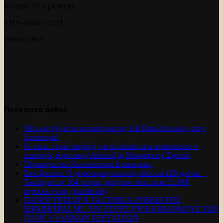
Κύπρου 10 Ιεράπετρα
ΤΗΛ-6946472221
2842023855
Πρόσφατα άρθρα
Νέα εποχή για το καταστημα της ΑΒ Βασιλόπουλος στην
Ιεράπετρα!
61 εκατ. ευρώ στήριξη για τα λιπάσματα ανακοίνωσε ο
υπουργός Αγροτικής Ανάπτυξης Μαργαρίτης Σχοινάς
Πυρκαγια στο Κουτσουναρι Ιεραπετρας.
Βενεζουέλα: Ο χειρότερος σεισμός εδώ και 126 χρόνια –
Τουλάχιστον 164 νεκροί, ψάχνουν πάνω από 21.000
αγνοούμενους (pics&vids)
ΠΑΝΗΓΥΡΊΖΟΥΝ ΤΑ ΓΕΝΙΚΑ ΛΥΚΕΙΑ ΤΗΣ
ΙΕΡΑΠΕΤΡΑΣ ΜΕ 33% ΣΤΟΥΣ ΥΨΗΛΟΒΑΘΜΟΥΣ ΤΩΝ
ΠΑΝΕΛΛΑΔΙΚΩΝ ΕΞΕΤΑΣΕΩΝ