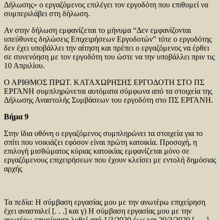
Δήλωσης» ο εργαζόμενος επιλέγει τον εργοδότη που επιθυμεί να
συμπεριλάβει στη δήλωση.
Αν στην δήλωση εμφανίζεται το μήνυμα “Δεν εμφανίζονται
υπεύθυνες δηλώσεις Επιχειρήσεων Εργοδοτών” τότε ο εργοδότης
δεν έχει υποβάλλει την αίτηση και πρέπει ο εργαζόμενος να έρθει
σε συνενόηση με τον εργοδότη του ώστε να την υποβάλλει πριν τις
10 Απριλίου.
Ο ΑΡΙΘΜΟΣ ΠΡΩΤ. ΚΑΤΑΧΩΡΗΣΗΣ ΕΡΓΟΔΟΤΗ ΣΤΟ ΠΣ
ΕΡΓΑΝΗ συμπληρώνεται αυτόματα σύμφωνα από τα στοιχεία της
Δήλωσης Αναστολής Συμβάσεων του εργοδότη στο ΠΣ ΕΡΓΑΝΗ.
Βήμα 9
Στην ίδια οθόνη ο εργαζόμενος συμπληρώνει τα στοιχεία για το
σπίτι που νοικιάζει εφόσον είναι πρώτη κατοικία. Προσοχή, η
επιλογή μισθώματος κύριας κατοικίας εμφανίζεται μόνο σε
εργαζόμενους επιχειρήσεων που έχουν κλείσει με εντολή δημόσιας
αρχής
Τα πεδία: Η σύμβαση εργασίας μου με την ανωτέρω επιχείρηση
έχει ανασταλεί [. . .] και γ) Η σύμβαση εργασίας μου με την
ανωτέρω επιχείρηση λυθεί από 1/3/2020 έως και 20/3/2020 [ . . .]