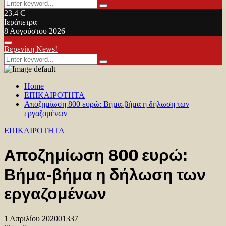
Search
Search
for:
23.4
C
Ιεράπετρα
8 Αυγούστου 2026
Facebook
Twitter
Youtube
Primary
Βερενίκη News!
Menu
Search
Search
for:
Home
ΕΠΙΚΑΙΡΟΤΗΤΑ
Αποζημίωση 800 ευρώ: Βήμα-βήμα η δήλωση των
εργαζομένων
ΕΠΙΚΑΙΡΟΤΗΤΑ
Αποζημίωση 800 ευρώ:
Βήμα-βήμα η δήλωση των
εργαζομένων
1 Απριλίου 2020
0
1337