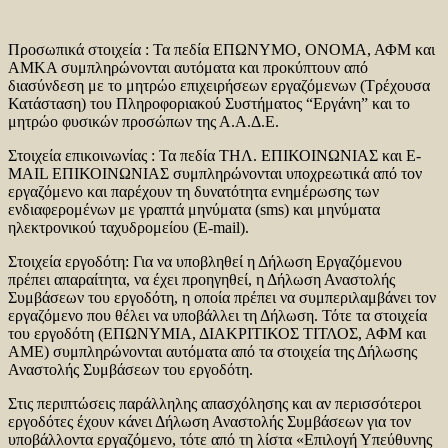
Προσωπικά στοιχεία : Τα πεδία ΕΠΩΝΥΜΟ, ΟΝΟΜΑ, ΑΦΜ και
ΑΜΚΑ συμπληρώνονται αυτόματα και προκύπτουν από
διασύνδεση με το μητρώο επιχειρήσεων εργαζόμενων (Τρέχουσα
Κατάσταση) του Πληροφοριακού Συστήματος “Εργάνη” και το
μητρώο φυσικών προσώπων της Α.Α.Δ.Ε.
Στοιχεία επικοινωνίας : Τα πεδία ΤΗΛ. ΕΠΙΚΟΙΝΩΝΙΑΣ και E-
MAIL ΕΠΙΚΟΙΝΩΝΙΑΣ συμπληρώνονται υποχρεωτικά από τον
εργαζόμενο και παρέχουν τη δυνατότητα ενημέρωσης των
ενδιαφερομένων με γραπτά μηνύματα (sms) και μηνύματα
ηλεκτρονικού ταχυδρομείου (E-mail).
Στοιχεία εργοδότη: Για να υποβληθεί η Δήλωση Εργαζόμενου
πρέπει απαραίτητα, να έχει προηγηθεί, η Δήλωση Αναστολής
Συμβάσεων του εργοδότη, η οποία πρέπει να συμπεριλαμβάνει τον
εργαζόμενο που θέλει να υποβάλλει τη Δήλωση. Τότε τα στοιχεία
του εργοδότη (ΕΠΩΝΥΜΙΑ, ΔΙΑΚΡΙΤΙΚΟΣ ΤΙΤΛΟΣ, ΑΦΜ και
ΑΜΕ) συμπληρώνονται αυτόματα από τα στοιχεία της Δήλωσης
Αναστολής Συμβάσεων του εργοδότη.
Στις περιπτώσεις παράλληλης απασχόλησης και αν περισσότεροι
εργοδότες έχουν κάνει Δήλωση Αναστολής Συμβάσεων για τον
υποβάλλοντα εργαζόμενο, τότε από τη λίστα «Επιλογή Υπεύθυνης