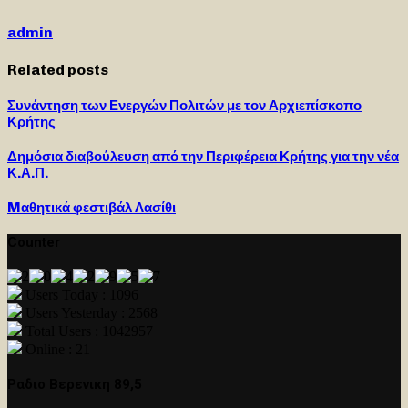
admin
Related posts
Συνάντηση των Ενεργών Πολιτών με τον Αρχιεπίσκοπο
Κρήτης
Δημόσια διαβούλευση από την Περιφέρεια Κρήτης για την νέα
Κ.Α.Π.
Mαθητικά φεστιβάλ Λασίθι
Counter
Users Today : 1096
Users Yesterday : 2568
Total Users : 1042957
Online : 21
Ραδιο Βερενικη 89,5