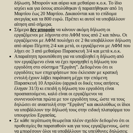
δήλωση. Μπορούν και αύριο και μεθαύριο κ.ο.κ. Το ίδιο
ισχύει και για όσους απολύθηκαν ή παραιτήθηκαν από 1η
Μαρτίου έως 20 Μαρτίου. Δικαιούνται και το επίδομα
ανεργίας και τα 800 ευρώ. Πρέπει κι αυτοί να υποβάλλουν
αίτηση από σήμερα.
Σήμερα
δεν μπορούν
να κάνουν ακόμη δήλωση οι
εργαζόμενοι με λήγοντα στο ΑΦΜ τους από 2 και πάνω. Οι
εργαζόμενοι με ΑΦΜ πουλήγει σε 2 θα υποβάλλουν δήλωση
από αύριο Πέμπτη 2/4 και μετά, οι εργαζόμενοι με ΑΦΜ που
λήγει σε 3 από μεθαύριο Παρασκευή 3/4 και μετά κ.ο.κ.
Απαραίτητη προυπόθεση για να υποβληθεί η δήλωση από
τον εργαζόμενο είναι να έχει προηγηθεί η δήλωση του
εργοδότη στο σύστημα “Εργάνη”. Δεδομένου ότι οι
εργοδότες των επιχειρήσεων που έκλεισαν με κρατική
εντολή έχουν λάβει παράταση μέχρι την επόμενη
Παρασκευή 10 Απριλίου (αρχικά οι δικές τους αιτήσεις
έληγαν 31/3) κι επειδή η δήλωση του εργοδότη είναι
προαπαιτούμενο, καλό είναι οι εργαζόμενοι να
συννενοούνται πρώτα με τον εργοδότη τους, ώστε να τους
δηλώσει σε αναστολή στην “Εργάνη” και ακολούθως οι ίδιοι
να υποβάλλουν την δήλωσή τους στην ειδική πλατφόρμα του
υπουργείου Εργασίας.
Σε κάθε περίπτωση θεωρείται πλέον σχεδόν δεδομένο ότι οι
προθεσμίες θα παραταθούν και για τους εργαζόμενους, ώστε
να μπορέσουν όλοι να υποβάλλουν τις υπεύθυνες δηλώσεις