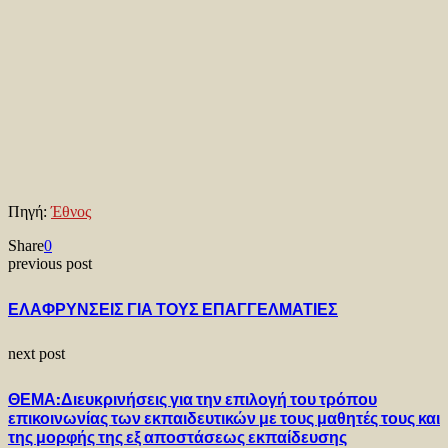
Πηγή:
Έθνος
Share
0
previous post
ΕΛΑΦΡΥΝΣΕΙΣ ΓΙΑ ΤΟΥΣ ΕΠΑΓΓΕΛΜΑΤΙΕΣ
next post
ΘΕΜΑ:Διευκρινήσεις για την επιλογή του τρόπου
επικοινωνίας των εκπαιδευτικών με τους μαθητές τους και
της μορφής της εξ αποστάσεως εκπαίδευσης