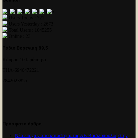
Users Today : 721
Users Yesterday : 2673
Total Users : 1045255
Online : 23
Ραδιο Βερενικη 89,5
Κύπρου 10 Ιεράπετρα
ΤΗΛ-6946472221
2842023855
Πρόσφατα άρθρα
Νέα εποχή για το καταστημα της ΑΒ Βασιλόπουλος στην