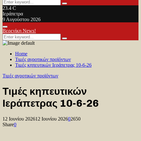
Search
Search
for:
23.4
C
Ιεράπετρα
9 Αυγούστου 2026
Facebook
Twitter
Youtube
Primary
Βερενίκη News!
Menu
Search
Search
for:
Home
Τιμές αγροτικών προϊόντων
Τιμές κηπευτικών Ιεράπετρας 10-6-26
Τιμές αγροτικών προϊόντων
Τιμές κηπευτικών
Ιεράπετρας 10-6-26
12 Ιουνίου 2026
12 Ιουνίου 2026
0
2650
Share
0