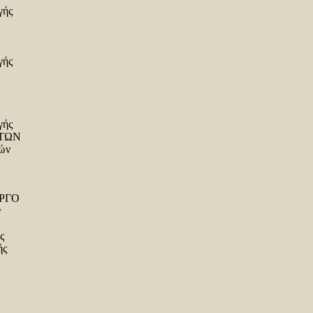
γής
γής
γής
ΑΤΩΝ
κών
ΕΡΓΟ
ν
ς
ής