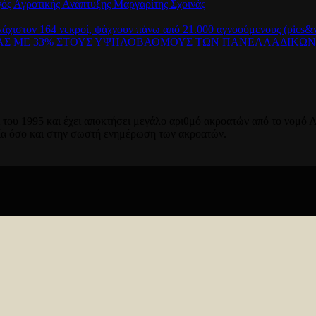
γός Αγροτικής Ανάπτυξης Μαργαρίτης Σχοινάς
λάχιστον 164 νεκροί, ψάχνουν πάνω από 21.000 αγνοούμενους (pics&v
ΡΑΣ ΜΕ 33% ΣΤΟΥΣ ΥΨΗΛΟΒΑΘΜΟΥΣ ΤΩΝ ΠΑΝΕΛΛΑΔΙΚΩ
του 1995 και έχει αποκτήσει μεγάλο αριθμό ακροατών από το νομό Λ
ία όσο και στην σωστή ενημέρωση των ακροατών.