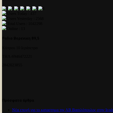
Users Today : 437
Users Yesterday : 2568
Total Users : 1042298
Online : 13
Ραδιο Βερενικη 89,5
Κύπρου 10 Ιεράπετρα
ΤΗΛ-6946472221
2842023855
Πρόσφατα άρθρα
Νέα εποχή για το καταστημα της ΑΒ Βασιλόπουλος στην Ιερά