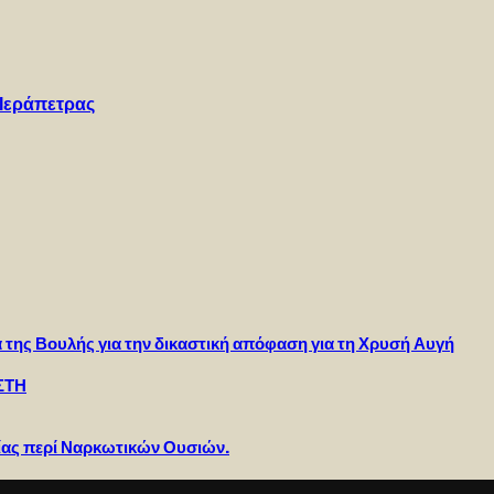
 Ιεράπετρας
 της Βουλής για την δικαστική απόφαση για τη Χρυσή Αυγή
ΣΤΗ
ίας περί Ναρκωτικών Ουσιών.