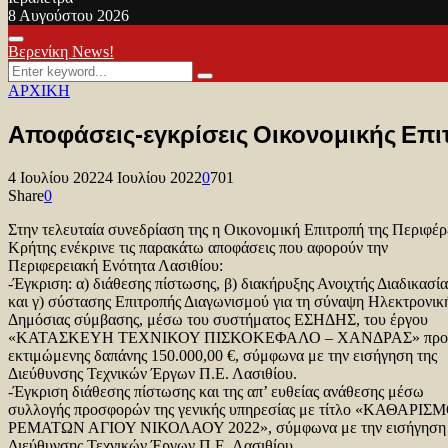
8 Αυγούστου 2026
Facebook
Twitter
Youtube
Primary
Βερενίκη News!
Menu
Search
Search
for:
ΑΡΧΙΚΗ
Αποφάσεις-εγκρίσεις Οικονομικής Επι
4 Ιουλίου 2022
4 Ιουλίου 2022
0
701
Share
0
Στην τελευταία συνεδρίαση της η Οικονομική Επιτροπή της Περιφέρ
Κρήτης ενέκρινε τις παρακάτω αποφάσεις που αφορούν την
Περιφερειακή Ενότητα Λασιθίου:
-Έγκριση: α) διάθεσης πίστωσης, β) διακήρυξης Ανοιχτής Διαδικασία
και γ) σύστασης Επιτροπής Διαγωνισμού για τη σύναψη Ηλεκτρονικ
Δημόσιας σύμβασης, μέσω του συστήματος ΕΣΗΔΗΣ, του έργου
«ΚΑΤΑΣΚΕΥΗ ΤΕΧΝΙΚΟΥ ΠΙΣΚΟΚΕΦΑΛΟ – ΧΑΝΔΡΑΣ» προ
εκτιμώμενης δαπάνης 150.000,00 €, σύμφωνα με την εισήγηση της
Διεύθυνσης Τεχνικών Έργων Π.Ε. Λασιθίου.
-Έγκριση διάθεσης πίστωσης και της απ’ ευθείας ανάθεσης μέσω
συλλογής προσφορών της γενικής υπηρεσίας με τίτλο «ΚΑΘΑΡΙΣ
ΡΕΜΑΤΩΝ ΑΓΙΟΥ ΝΙΚΟΛΑΟΥ 2022», σύμφωνα με την εισήγηση 
Διεύθυνσης Τεχνικών Έργων Π.Ε. Λασιθίου.