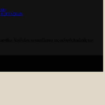
ids)
Ν ΕΞΕΤΑΣΕΩΝ
ασιθίου. Αυτό είναι το αποτέλεσμα της σκληρής δουλειάς των