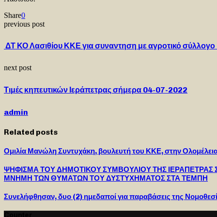
Share
0
previous post
ΔΤ ΚΟ Λασιθίου ΚΚΕ για συναντηση με αγροτικό σύλλογο
next post
Τιμές κηπευτικών Ιεράπετρας σήμερα 04-07-2022
admin
Related posts
Ομιλία Μανώλη Συντυχάκη, βουλευτή του ΚΚΕ, στην Ολομέλεια
ΨΗΦΙΣΜΑ ΤΟΥ ΔΗΜΟΤΙΚΟΥ ΣΥΜΒΟΥΛΙΟΥ ΤΗΣ ΙΕΡΑΠΕΤΡΑΣ 
ΜΝΗΜΗ ΤΩΝ ΘΥΜΑΤΩΝ ΤΟΥ ΔΥΣΤΥΧΗΜΑΤΟΣ ΣΤΑ ΤΕΜΠΗ
Συνελήφθησαν, δυο (2) ημεδαποί για παραβάσεις της Νομοθεσ
Counter