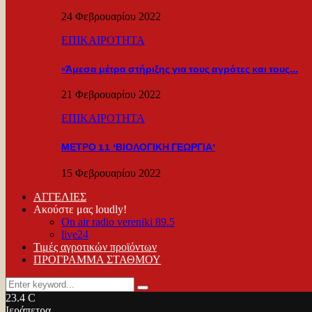
24 Φεβρουαρίου 2022
ΕΠΙΚΑΙΡΟΤΗΤΑ
«Άμεσα μέτρα στήριξης για τους αγρότες και τους…
21 Φεβρουαρίου 2022
ΕΠΙΚΑΙΡΟΤΗΤΑ
ΜΕΤΡΟ 11 ‘ΒΙΟΛΟΓΙΚΗ ΓΕΩΡΓΙΑ’
15 Φεβρουαρίου 2022
ΑΓΓΕΛΙΕΣ
Ακούστε μας loudly!
On air radio vereniki 89.5
live24
Τιμές αγροτικών προϊόντων
ΠΡΟΓΡΑΜΜΑ ΣΤΑΘΜΟΥ
Search
Search
for:
23.4
C
Ιεράπετρα