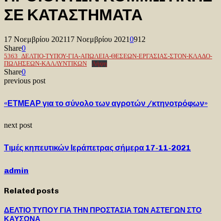
ΣΕ ΚΑΤΑΣΤΗΜΑΤΑ
17 Νοεμβρίου 2021
17 Νοεμβρίου 2021
0
912
Share
0
5363_ΔΕΛΤΙΟ-ΤΥΠΟΥ-ΓΙΑ-ΑΠΩΛΕΙΑ-ΘΕΣΕΩΝ-ΕΡΓΑΣΙΑΣ-ΣΤΟΝ-ΚΛΑΔΟ-
ΠΩΛΗΣΕΩΝ-ΚΑΛΛΥΝΤΙΚΩΝ
Λήψη
Share
0
previous post
«ΕΤΜΕΑΡ για το σύνολο των αγροτών /κτηνοτρόφων»
next post
Τιμές κηπευτικών Ιεράπετρας σήμερα 17-11-2021
admin
Related posts
ΔΕΛΤΙΟ ΤΥΠΟΥ ΓΙΑ ΤΗΝ ΠΡΟΣΤΑΣΙΑ ΤΩΝ ΑΣΤΕΓΩΝ ΣΤΟ
ΚΑΥΣΩΝΑ