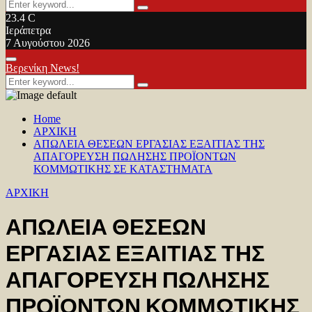
Search
Search
for:
23.4
C
Ιεράπετρα
7 Αυγούστου 2026
Facebook
Twitter
Youtube
Primary
Βερενίκη News!
Menu
Search
Search
for:
Home
ΑΡΧΙΚΗ
ΑΠΩΛΕΙΑ ΘΕΣΕΩΝ ΕΡΓΑΣΙΑΣ ΕΞΑΙΤΙΑΣ ΤΗΣ
ΑΠΑΓΟΡΕΥΣΗ ΠΩΛΗΣΗΣ ΠΡΟΪΟΝΤΩΝ
ΚΟΜΜΩΤΙΚΗΣ ΣΕ ΚΑΤΑΣΤΗΜΑΤΑ
ΑΡΧΙΚΗ
ΑΠΩΛΕΙΑ ΘΕΣΕΩΝ
ΕΡΓΑΣΙΑΣ ΕΞΑΙΤΙΑΣ ΤΗΣ
ΑΠΑΓΟΡΕΥΣΗ ΠΩΛΗΣΗΣ
ΠΡΟΪΟΝΤΩΝ ΚΟΜΜΩΤΙΚΗΣ