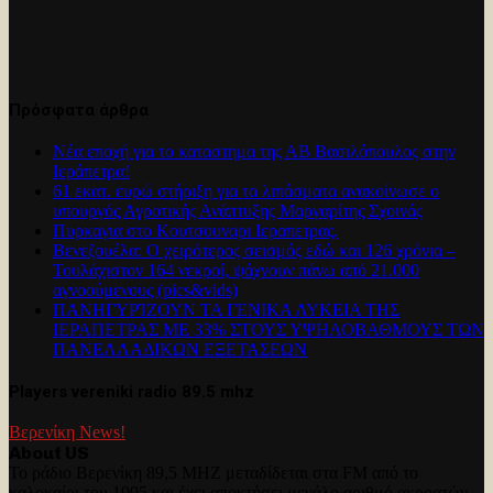
Πρόσφατα άρθρα
Νέα εποχή για το καταστημα της ΑΒ Βασιλόπουλος στην
Ιεράπετρα!
61 εκατ. ευρώ στήριξη για τα λιπάσματα ανακοίνωσε ο
υπουργός Αγροτικής Ανάπτυξης Μαργαρίτης Σχοινάς
Πυρκαγια στο Κουτσουναρι Ιεραπετρας.
Βενεζουέλα: Ο χειρότερος σεισμός εδώ και 126 χρόνια –
Τουλάχιστον 164 νεκροί, ψάχνουν πάνω από 21.000
αγνοούμενους (pics&vids)
ΠΑΝΗΓΥΡΊΖΟΥΝ ΤΑ ΓΕΝΙΚΑ ΛΥΚΕΙΑ ΤΗΣ
ΙΕΡΑΠΕΤΡΑΣ ΜΕ 33% ΣΤΟΥΣ ΥΨΗΛΟΒΑΘΜΟΥΣ ΤΩΝ
ΠΑΝΕΛΛΑΔΙΚΩΝ ΕΞΕΤΑΣΕΩΝ
Players vereniki radio 89.5 mhz
Βερενίκη News!
About US
Το ράδιο Βερενίκη 89,5 MHZ μεταδίδεται στα FM από το
καλοκαίρι του 1995 και έχει αποκτήσει μεγάλο αριθμό ακροατών