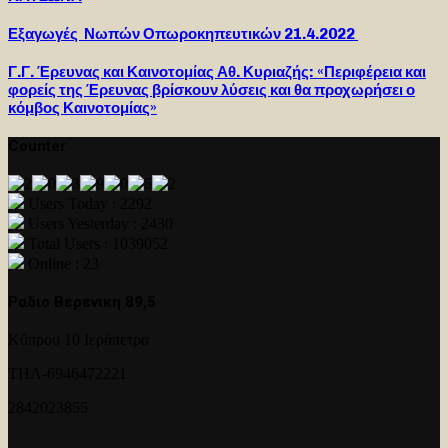
Εξαγωγές Νωπών Οπωροκηπευτικών 21.4.2022
Γ.Γ. Έρευνας και Καινοτομίας Αθ. Κυριαζής: «Περιφέρεια και
φορείς της Έρευνας βρίσκουν λύσεις και θα προχωρήσει ο
κόμβος Καινοτομίας»
Counter
Users Today : 2292
Users Yesterday : 2430
Total Users : 1039052
Online : 23
Ραδιο Βερενικη 89,5
Κύπρου 10 Ιεράπετρα
ΤΗΛ-6946472221
2842023855