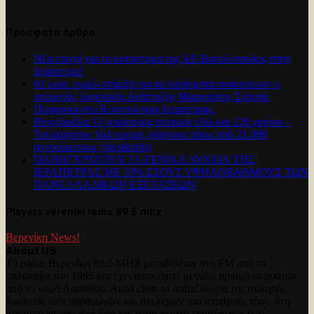
Πρόσφατα άρθρα
Νέα εποχή για το καταστημα της ΑΒ Βασιλόπουλος στην
Ιεράπετρα!
61 εκατ. ευρώ στήριξη για τα λιπάσματα ανακοίνωσε ο
υπουργός Αγροτικής Ανάπτυξης Μαργαρίτης Σχοινάς
Πυρκαγια στο Κουτσουναρι Ιεραπετρας.
Βενεζουέλα: Ο χειρότερος σεισμός εδώ και 126 χρόνια –
Τουλάχιστον 164 νεκροί, ψάχνουν πάνω από 21.000
αγνοούμενους (pics&vids)
ΠΑΝΗΓΥΡΊΖΟΥΝ ΤΑ ΓΕΝΙΚΑ ΛΥΚΕΙΑ ΤΗΣ
ΙΕΡΑΠΕΤΡΑΣ ΜΕ 33% ΣΤΟΥΣ ΥΨΗΛΟΒΑΘΜΟΥΣ ΤΩΝ
ΠΑΝΕΛΛΑΔΙΚΩΝ ΕΞΕΤΑΣΕΩΝ
Players vereniki radio 89.5 mhz
Βερενίκη News!
About US
Το ράδιο Βερενίκη 89,5 MHZ μεταδίδεται στα FM από το
καλοκαίρι του 1995 και έχει αποκτήσει μεγάλο αριθμό ακροατών
από το νομό Λασιθίου. Αυτό είναι το αποτέλεσμα της σκληρής
δουλειάς των παραγωγών και στελεχών του σταθμού, τόσο στη
μουσική ψυχαγωγία όσο και στην σωστή ενημέρωση των