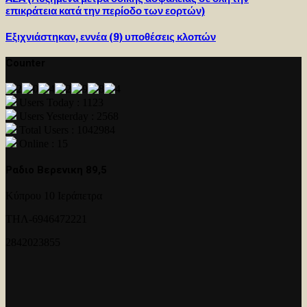
επικράτεια κατά την περίοδο των εορτών)
Εξιχνιάστηκαν, εννέα (9) υποθέσεις κλοπών
Counter
Users Today : 1123
Users Yesterday : 2568
Total Users : 1042984
Online : 15
Ραδιο Βερενικη 89,5
Κύπρου 10 Ιεράπετρα
ΤΗΛ-6946472221
2842023855