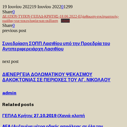
19 Ιουνίου 2022
19 Ιουνίου 2022
0
1299
Share
0
ΔΕΛΤΙΟΥ-ΤΥΠΟΥ-ΓΕΠΑΔ-ΚΡΗΤΗΣ-18.06.2022-Εξάρθρωση-εγκληματικής-
ομάδας-για-τοκογλυφία-και-εκβίαση
Λήψη
Share
0
previous post
Συνεδρίαση ΣΟΠΠ Λασιθίου υπό την Προεδρία του
Αντιπεριφερειάρχη Λασιθίου
next post
ΔΙΕΝΕΡΓΕΙΑ ΔΟΛΩΜΑΤΙΚΟΥ ΨΕΚΑΣΜΟΥ
ΔΑΚΟΚΤΟΝΙΑΣ ΣΕ ΠΕΡΙΟΧΕΣ ΤΟΥ ΑΓ. ΝΙΚΟΛΑΟΥ
admin
Related posts
ΓΕΠΑΔ Κρήτης 27.10.2019 (Χανιά-κλοπή
AEA (Αυξημένα μέτρα οδικής ασφάλειας σε όλη την