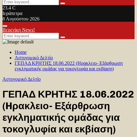
Search
Search
for:
23.4
C
Ιεράπετρα
8 Αυγούστου 2026
Facebook
Twitter
Youtube
Primary
Βερενίκη News!
Menu
Search
Search
for:
Home
Αστυνομικό Δελτίο
ΓΕΠΑΔ ΚΡΗΤΗΣ 18.06.2022 (Hρακλειο- Εξάρθρωση
εγκληματικής ομάδας για τοκογλυφία και εκβίαση)
Αστυνομικό Δελτίο
ΓΕΠΑΔ ΚΡΗΤΗΣ 18.06.2022
(Hρακλειο- Εξάρθρωση
εγκληματικής ομάδας για
τοκογλυφία και εκβίαση)