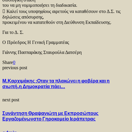
του να μη νομιμοποιήσει τη διαδικασία.
 Καλεί τους υποψηφίους αιρετούς να καταθέσουν στο Δ.Σ. τις
δηλώσεις απόσυρσης,
προκειμένου να κατατεθούν στη Διεύθυνση Εκπαίδευσης.
Για το Δ. Σ.
Ο Πρόεδρος Η Γενική Γραμματέας
Γιάννης Πασπαράκης Σταυρούλα Δατσέρη
Share
0
previous post
Μ.Καρχιμάκης :Οταν τα πλακώνει η φοβέρα και η
σιωπή,η Δημοκρατία πάει…
next post
Συνάντηση Θραψανιώτη με Εκπροσώπους
Εργαζομένωνστο Γηροκομείο Ιεράπετρας