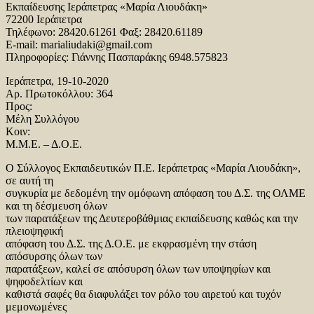
Εκπαίδευσης Ιεράπετρας «Μαρία Λιουδάκη»
72200 Ιεράπετρα
Τηλέφωνο: 28420.61261 Φαξ: 28420.61189
E-mail: marialiudaki@gmail.com
Πληροφορίες: Γιάννης Πασπαράκης 6948.575823
Ιεράπετρα, 19-10-2020
Αρ. Πρωτοκόλλου: 364
Προς:
Μέλη Συλλόγου
Κοιν:
Μ.Μ.Ε. – Δ.Ο.Ε.
Ο Σύλλογος Εκπαιδευτικών Π.Ε. Ιεράπετρας «Μαρία Λιουδάκη»,
σε αυτή τη
συγκυρία με δεδομένη την ομόφωνη απόφαση του Δ.Σ. της ΟΛΜΕ
και τη δέσμευση όλων
των παρατάξεων της Δευτεροβάθμιας εκπαίδευσης καθώς και την
πλειοψηφική
απόφαση του Δ.Σ. της Δ.Ο.Ε. με εκφρασμένη την στάση
απόσυρσης όλων των
παρατάξεων, καλεί σε απόσυρση όλων των υποψηφίων και
ψηφοδελτίων και
καθιστά σαφές θα διαφυλάξει τον ρόλο του αιρετού και τυχόν
μεμονωμένες