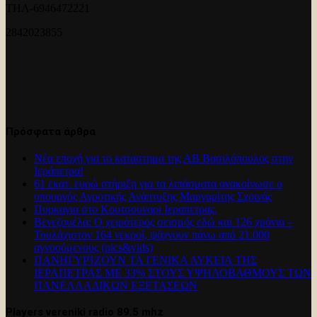
ΤΗΛ-6946472221
2842023855
Πρόσφατα άρθρα
Νέα εποχή για το καταστημα της ΑΒ Βασιλόπουλος στην
Ιεράπετρα!
61 εκατ. ευρώ στήριξη για τα λιπάσματα ανακοίνωσε ο
υπουργός Αγροτικής Ανάπτυξης Μαργαρίτης Σχοινάς
Πυρκαγια στο Κουτσουναρι Ιεραπετρας.
Βενεζουέλα: Ο χειρότερος σεισμός εδώ και 126 χρόνια –
Τουλάχιστον 164 νεκροί, ψάχνουν πάνω από 21.000
αγνοούμενους (pics&vids)
ΠΑΝΗΓΥΡΊΖΟΥΝ ΤΑ ΓΕΝΙΚΑ ΛΥΚΕΙΑ ΤΗΣ
ΙΕΡΑΠΕΤΡΑΣ ΜΕ 33% ΣΤΟΥΣ ΥΨΗΛΟΒΑΘΜΟΥΣ ΤΩΝ
ΠΑΝΕΛΛΑΔΙΚΩΝ ΕΞΕΤΑΣΕΩΝ
Players vereniki radio 89.5 mhz