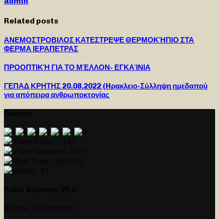
admin
Related posts
ΑΝΕΜΟΣΤΡΟΒΙΛΟΣ ΚΑΤΕΣΤΡΕΨΕ ΘΕΡΜΟΚΉΠΙΟ ΣΤΑ
ΦΕΡΜΑ ΙΕΡΑΠΕΤΡΑΣ
ΠΡΟΟΠΤΙΚΉ ΓΙΑ ΤΟ ΜΈΛΛΟΝ- ΕΓΚΑΊΝΙΑ
ΓΕΠΑΔ ΚΡΗΤΗΣ 20.08.2022 (Hρακλειο-Σύλληψη ημεδαπού
για απόπειρα ανθρωποκτονίας
Counter
Users Today : 2242
Users Yesterday : 2533
Total Users : 1041535
Online : 15
Ραδιο Βερενικη 89,5
Κύπρου 10 Ιεράπετρα