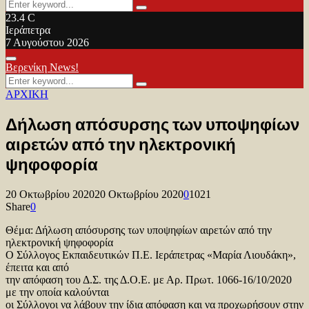
Search
Search
for:
23.4
C
Ιεράπετρα
7 Αυγούστου 2026
Facebook
Twitter
Youtube
Primary
Βερενίκη News!
Menu
Search
Search
for:
ΑΡΧΙΚΗ
Δήλωση απόσυρσης των υποψηφίων
αιρετών από την ηλεκτρονική
ψηφοφορία
20 Οκτωβρίου 2020
20 Οκτωβρίου 2020
0
1021
Share
0
Θέμα: Δήλωση απόσυρσης των υποψηφίων αιρετών από την
ηλεκτρονική ψηφοφορία
Ο Σύλλογος Εκπαιδευτικών Π.Ε. Ιεράπετρας «Μαρία Λιουδάκη»,
έπειτα και από
την απόφαση του Δ.Σ. της Δ.Ο.Ε. με Αρ. Πρωτ. 1066-16/10/2020
με την οποία καλούνται
οι Σύλλογοι να λάβουν την ίδια απόφαση και να προχωρήσουν στην