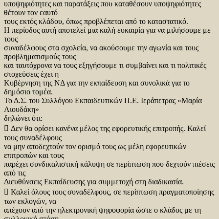
υποψηφιότητες και παρατάξεις που καταθέσουν υποψηφιότητες
θέτουν τον εαυτό
τους εκτός κλάδου, όπως προβλέπεται από το καταστατικό.
Η περίοδος αυτή αποτελεί μια καλή ευκαιρία για να μιλήσουμε με
τους
συναδέλφους στα σχολεία, να ακούσουμε την αγωνία και τους
προβληματισμούς τους
και ταυτόχρονα να τους εξηγήσουμε τι συμβαίνει και τι πολιτικές
στοχεύσεις έχει η
Κυβέρνηση της ΝΔ για την εκπαίδευση και συνολικά για το
δημόσιο τομέα.
Το Δ.Σ. του Συλλόγου Εκπαιδευτικών Π.Ε. Ιεράπετρας «Μαρία
Λιουδάκη»
δηλώνει ότι:
 Δεν θα ορίσει κανένα μέλος της εφορευτικής επιτροπής. Καλεί
τους συναδέλφους
να μην αποδεχτούν τον ορισμό τους ως μέλη εφορευτικών
επιτροπών και τους
παρέχει συνδικαλιστική κάλυψη σε περίπτωση που δεχτούν πιέσεις
από τις
Διευθύνσεις Εκπαίδευσης για συμμετοχή στη διαδικασία.
 Καλεί όλους τους συναδέλφους, σε περίπτωση πραγματοποίησης
των εκλογών, να
απέχουν από την ηλεκτρονική ψηφοφορία ώστε ο κλάδος με τη
συλλογική στάση