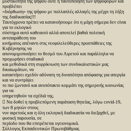
μυστικότητα της ψήφου ούτε η ταυτοποίηση των ψηφοφόρων και
προβλέπει
«διόρθωση» της ψήφου με πολλαπλές αλλαγές της μέχρι τη λήξη
της διαδικασίας!!!
Ταυτόχρονα πρέπει να κατανοήσουμε ότι η μάχη σήμερα δεν είναι
για το εκλογικό
σύστημα αυτό καθεαυτό αλλά αποτελεί βαθιά πολιτική
αντιπαράθεση του
κινήματος απέναντι στις νεοφιλελεύθερες προσπάθειες της
Κυβέρνησης να
απονομιμοποιήσει το θεσμό του Αιρετού και παράλληλα να
προχωρήσει σταδιακά
και μεθοδικά στη συρρίκνωση των συνδικαλιστικών μας
δικαιωμάτων, να
καταστήσει σχεδόν αδύνατη τη δυνατότητα απόφασης για απεργία
και να συντρίψει
το πιο ζωντανό και ανυπότακτο κομμάτι της σημερινής κοινωνίας
για να
υπηρετηθούν τα σχέδιά της.
 Να δοθεί η προβλεπόμενη παράταση θητείας, λόγω covid-19,
των 8 μηνών στους
νυν αιρετούς και η όλη εκλογική διαδικασία να διεξαχθεί, με
φυσική παρουσία, σε
περίοδο που θα επιτρέπεται υγειονομικά.
Σύλλογος Εκπαιδευτικών Πρωτοβάθμιας