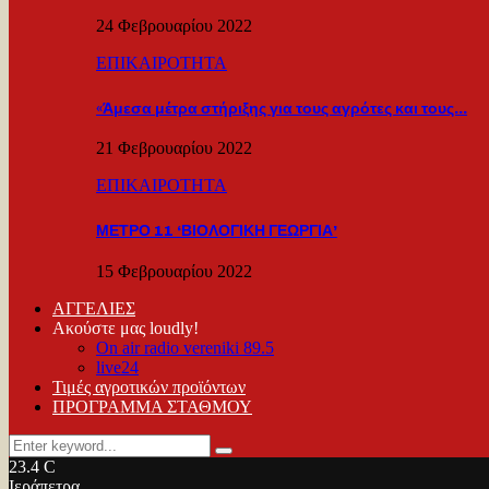
24 Φεβρουαρίου 2022
ΕΠΙΚΑΙΡΟΤΗΤΑ
«Άμεσα μέτρα στήριξης για τους αγρότες και τους…
21 Φεβρουαρίου 2022
ΕΠΙΚΑΙΡΟΤΗΤΑ
ΜΕΤΡΟ 11 ‘ΒΙΟΛΟΓΙΚΗ ΓΕΩΡΓΙΑ’
15 Φεβρουαρίου 2022
ΑΓΓΕΛΙΕΣ
Ακούστε μας loudly!
On air radio vereniki 89.5
live24
Τιμές αγροτικών προϊόντων
ΠΡΟΓΡΑΜΜΑ ΣΤΑΘΜΟΥ
Search
Search
for:
23.4
C
Ιεράπετρα