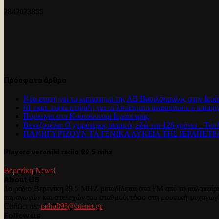
2842023855
Πρόσφατα άρθρα
Νέα εποχή για το καταστημα της ΑΒ Βασιλόπουλος στην Ιερά
61 εκατ. ευρώ στήριξη για τα λιπάσματα ανακοίνωσε ο υπουρ
Πυρκαγια στο Κουτσουναρι Ιεραπετρας.
Βενεζουέλα: Ο χειρότερος σεισμός εδώ και 126 χρόνια – Του
ΠΑΝΗΓΥΡΊΖΟΥΝ ΤΑ ΓΕΝΙΚΑ ΛΥΚΕΙΑ ΤΗΣ ΙΕΡΑΠΕΤ
Players vereniki radio 89.5 mhz
Βερενίκη News!
About US
Το ράδιο Βερενίκη 89,5 MHZ μεταδίδεται στα FM από το καλοκαίρι 
παραγωγών και στελεχών του σταθμού, τόσο στη μουσική ψυχαγωγ
Contact us:
radio895@otenet.gr
Follow us