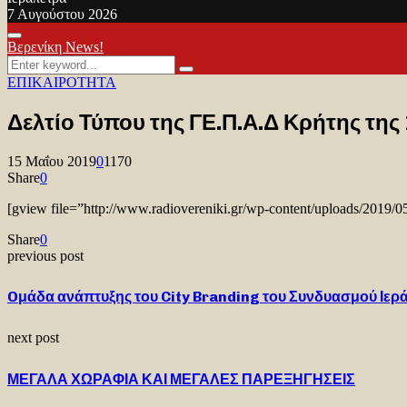
7 Αυγούστου 2026
Facebook
Twitter
Youtube
Primary
Βερενίκη News!
Menu
Search
Search
for:
ΕΠΙΚΑΙΡΟΤΗΤΑ
Δελτίο Τύπου της ΓΕ.Π.Α.Δ Κρήτης της 
15 Μαΐου 2019
0
1170
Share
0
[gview file=”http://www.radiovereniki.gr/wp-content/uploads/201
Share
0
previous post
Oμάδα ανάπτυξης του City Branding του Συνδυασμού Ιε
next post
ΜΕΓΑΛΑ ΧΩΡΑΦΙΑ ΚΑΙ ΜΕΓΑΛΕΣ ΠΑΡΕΞΗΓΗΣΕΙΣ