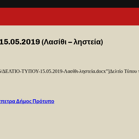
15.05.2019 (Λασίθι – ληστεία)
9/05/ΔΕΛΤΙΟ-ΤΥΠΟΥ-15.05.2019-Λασίθι-ληστεία.docx”]Δελτίο Τύπου τ
ράπετρα Δήμος Πρότυπο