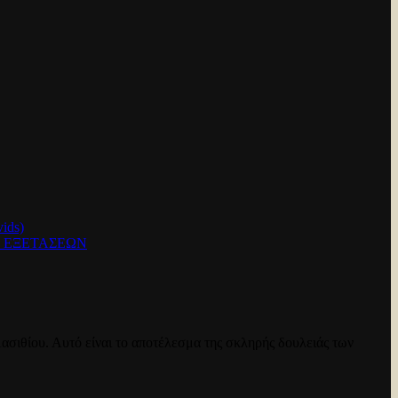
ids)
Ν ΕΞΕΤΑΣΕΩΝ
ασιθίου. Αυτό είναι το αποτέλεσμα της σκληρής δουλειάς των