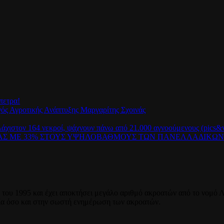
πετρα!
γός Αγροτικής Ανάπτυξης Μαργαρίτης Σχοινάς
λάχιστον 164 νεκροί, ψάχνουν πάνω από 21.000 αγνοούμενους (pics&v
ΡΑΣ ΜΕ 33% ΣΤΟΥΣ ΥΨΗΛΟΒΑΘΜΟΥΣ ΤΩΝ ΠΑΝΕΛΛΑΔΙΚΩ
του 1995 και έχει αποκτήσει μεγάλο αριθμό ακροατών από το νομό Λ
ία όσο και στην σωστή ενημέρωση των ακροατών.