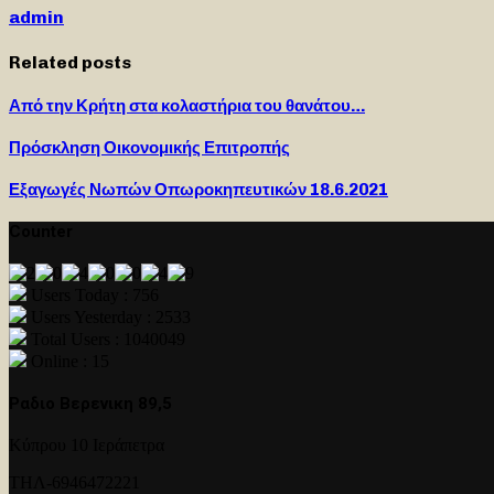
admin
Related posts
Από την Κρήτη στα κολαστήρια του θανάτου…
Πρόσκληση Οικονομικής Επιτροπής
Εξαγωγές Νωπών Οπωροκηπευτικών 18.6.2021
Counter
Users Today : 756
Users Yesterday : 2533
Total Users : 1040049
Online : 15
Ραδιο Βερενικη 89,5
Κύπρου 10 Ιεράπετρα
ΤΗΛ-6946472221