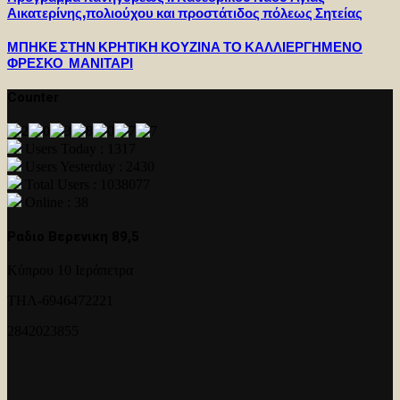
Αικατερίνης,πολιούχου και προστάτιδος πόλεως Σητείας
ΜΠΗΚΕ ΣΤΗΝ ΚΡΗΤΙΚΗ ΚΟΥΖΙΝΑ ΤΟ ΚΑΛΛΙΕΡΓΗΜΕΝΟ
ΦΡΕΣΚΟ ΜΑΝΙΤΑΡΙ
Counter
Users Today : 1317
Users Yesterday : 2430
Total Users : 1038077
Online : 38
Ραδιο Βερενικη 89,5
Κύπρου 10 Ιεράπετρα
ΤΗΛ-6946472221
2842023855