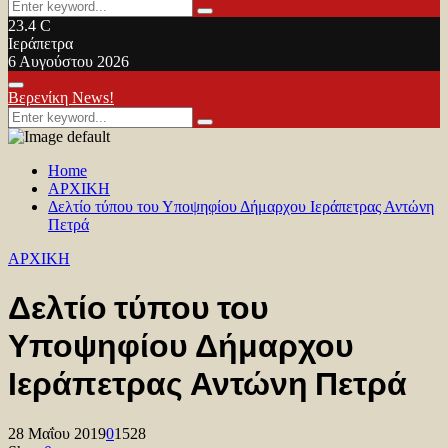
Search
Search
for:
23.4
C
Ιεράπετρα
6 Αυγούστου 2026
Facebook
Twitter
Youtube
Primary
Βερενίκη News!
Menu
Search
Search
for:
Home
ΑΡΧΙΚΗ
Δελτίο τύπου του Υποψηφίου Δήμαρχου Ιεράπετρας Αντώνη
Πετρά
ΑΡΧΙΚΗ
Δελτίο τύπου του
Υποψηφίου Δήμαρχου
Ιεράπετρας Αντώνη Πετρά
28 Μαΐου 2019
0
1528