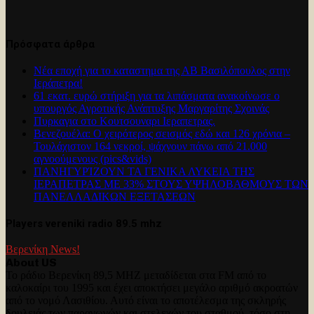
Πρόσφατα άρθρα
Νέα εποχή για το καταστημα της ΑΒ Βασιλόπουλος στην
Ιεράπετρα!
61 εκατ. ευρώ στήριξη για τα λιπάσματα ανακοίνωσε ο
υπουργός Αγροτικής Ανάπτυξης Μαργαρίτης Σχοινάς
Πυρκαγια στο Κουτσουναρι Ιεραπετρας.
Βενεζουέλα: Ο χειρότερος σεισμός εδώ και 126 χρόνια –
Τουλάχιστον 164 νεκροί, ψάχνουν πάνω από 21.000
αγνοούμενους (pics&vids)
ΠΑΝΗΓΥΡΊΖΟΥΝ ΤΑ ΓΕΝΙΚΑ ΛΥΚΕΙΑ ΤΗΣ
ΙΕΡΑΠΕΤΡΑΣ ΜΕ 33% ΣΤΟΥΣ ΥΨΗΛΟΒΑΘΜΟΥΣ ΤΩΝ
ΠΑΝΕΛΛΑΔΙΚΩΝ ΕΞΕΤΑΣΕΩΝ
Players vereniki radio 89.5 mhz
Βερενίκη News!
About US
Το ράδιο Βερενίκη 89,5 MHZ μεταδίδεται στα FM από το
καλοκαίρι του 1995 και έχει αποκτήσει μεγάλο αριθμό ακροατών
από το νομό Λασιθίου. Αυτό είναι το αποτέλεσμα της σκληρής
δουλειάς των παραγωγών και στελεχών του σταθμού, τόσο στη