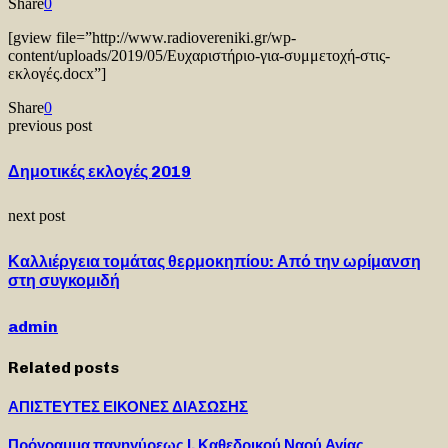
Share
0
[gview file=”http://www.radiovereniki.gr/wp-
content/uploads/2019/05/Ευχαριστήριο-για-συμμετοχή-στις-
εκλογές.docx”]
Share
0
previous post
Δημοτικές εκλογές 2019
next post
Καλλιέργεια τομάτας θερμοκηπίου: Από την ωρίμανση
στη συγκομιδή
admin
Related posts
ΑΠΙΣΤΕΥΤΕΣ ΕΙΚΟΝΕΣ ΔΙΑΣΩΣΗΣ
Πρόγραμμα πανηγύρεως Ι. Καθεδρικού Ναού Αγίας