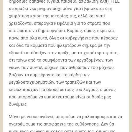
δημόσιες δαπάνες (υγεία, παιδεία, ασφάλιση, κλπ). Η ΕΕ
ετοιμάζει νέα μνημόνιαόχι μόνο γιατί βρίσκεται στη
χειρότερη κρίση της ιστορίας της, αλλά και γιατί
χρειάζονται υπέρογκα κεφάλαια για το στρατό που
αποφάσισε να δημιουργήσει. Κυρίως, όμως, πέρα και
πάνω από όλα αυτά, όλες οι κυβερνήσεις που πέρασαν
και όλα τα κόμματα που φλερτάρουν σήμερα με την
εξουσία απέδειξαν στην πράξη, με το χειρότερο τρόπο,
ότι πάνω από τα συμφέροντα των εργαζομένων, των
νέων, των συνταξιούχων, των ανθρώπων του μόχθου,
βάζουν τα συμφέροντα και τα κέρδη των
μεγαλοεπιχειρηματιών, των τραπεζών και των
κεφαλαιούχων.Για όλους αυτούς του λόγους, ο μόνος
που μπορούμε να εμπιστευτούμε είναι οι δικές μας
δυνάμεις
Μόνο με νέους αγώνες μπορούμε να μπλοκάρουμε και να
ανατρέψουμε τις αποφάσεις της κυβέρνησης. Δεν θα
είναι ένας αγώνας εύκολος ούτε σύντομος, όπως μας