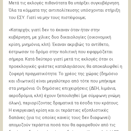
Μετά τις εκλογές πιθανότατα θα υπάρξει συγκυβέρνηση.
Όλα τα κόμματα της αντιπολίτευσης υπόσχονται στήριξη
του ΕΣΥ. Γιατί να μην τους πιστέψουμε;
«Καταρχήν, γιατί δεν το έκαναν όταν ήταν στην
κυβέρνηση, με χίλιες δυο δικαιολογίες (οικονομική
κρίση, μνημόνια, κλπ). Έκαναν ακριβώς το αντίθετο,
έστρωσαν το δρόμο στην πολιτική που εφαρμόζεται
σήμερα. Κατά δεύτερο γιατί μετά τις εκλογές όταν οι
προεκλογικές φιέστες καταλαγιάσουν, θα αποκαλυφθεί η
ζοφερή πραγματικότητα: Το χρέος της χώρας (δημόσιο
και ιδιωτικό) είναι μεγαλύτερο από τότε που μπήκαμε
στα μνημόνια. Οι δημόσιες επιχειρήσεις (ΔΕΗ, λιμάνια,
αεροδρόμια, κλπ) έχουν ξεπουληθεί (με σύμφωνη γνώμη
όλων), περιορίζοντας δραματικά τα έσοδα του κράτους.
Η ενεργειακή κρίση και οι τεράστιες εξοπλιστικές
δαπάνες (για τις οποίες κανείς τους δεν διαφωνεί)
απομυζούν τεράστια ποσά που θα αφαιρεθούν από τις