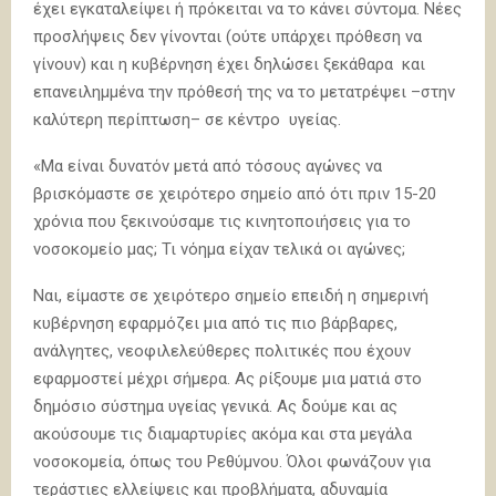
έχει εγκαταλείψει ή πρόκειται να το κάνει σύντομα. Νέες
προσλήψεις δεν γίνονται (ούτε υπάρχει πρόθεση να
γίνουν) και η κυβέρνηση έχει δηλώσει ξεκάθαρα και
επανειλημμένα την πρόθεσή της να το μετατρέψει –στην
καλύτερη περίπτωση– σε κέντρο υγείας.
«Μα είναι δυνατόν μετά από τόσους αγώνες να
βρισκόμαστε σε χειρότερο σημείο από ότι πριν 15-20
χρόνια που ξεκινούσαμε τις κινητοποιήσεις για το
νοσοκομείο μας; Τι νόημα είχαν τελικά οι αγώνες;
Ναι, είμαστε σε χειρότερο σημείο επειδή η σημερινή
κυβέρνηση εφαρμόζει μια από τις πιο βάρβαρες,
ανάλγητες, νεοφιλελεύθερες πολιτικές που έχουν
εφαρμοστεί μέχρι σήμερα. Ας ρίξουμε μια ματιά στο
δημόσιο σύστημα υγείας γενικά. Ας δούμε και ας
ακούσουμε τις διαμαρτυρίες ακόμα και στα μεγάλα
νοσοκομεία, όπως του Ρεθύμνου. Όλοι φωνάζουν για
τεράστιες ελλείψεις και προβλήματα, αδυναμία