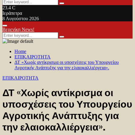
Search
Search
for:
23.4
C
Ιεράπετρα
8 Αυγούστου 2026
Facebook
Twitter
Youtube
Primary
Βερενίκη News!
Menu
Search
Search
for:
Home
ΕΠΙΚΑΙΡΟΤΗΤΑ
ΔΤ «Χωρίς αντίκρισμα οι υποσχέσεις του Υπουργείου
Αγροτικής Ανάπτυξης για την ελαιοκαλλιέργεια».
ΕΠΙΚΑΙΡΟΤΗΤΑ
ΔΤ «Χωρίς αντίκρισμα οι
υποσχέσεις του Υπουργείου
Αγροτικής Ανάπτυξης για
την ελαιοκαλλιέργεια».