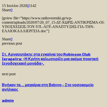
15 Ιουλίου 2020
0
1142
Share
0
[gview file=”https://www.radiovereniki.gr/wp-
content/uploads/2020/07/20_07_15-ΔΤ-ΧΩΡΙΣ-ΑΝΤΙΚΡΙΣΜΑ-ΟΙ-
ΥΠΟΣΧΕΣΕΙΣ-ΤΟΥ-ΥΠ.-ΑΓΡ.-ΑΝΑΠΤΥΞΗΣ-ΓΙΑ-ΤΗΝ-
ΕΛΑΙΟΚΑΛΛΙΕΡΓΕΙΑ.doc”]
Share
0
previous post
Στ. Αρναουτάκης στα εγκαίνια του Robinson Club
Ierapetra: «Η Κρήτη καλωσορίζει μια ακόμα ποιοτική
ξενοδοχειακή μονάδα».
next post
Βγήκαν τα… μαχαίρια στη Βιάννο – Στο νοσοκομείο
ανήλικος
admin