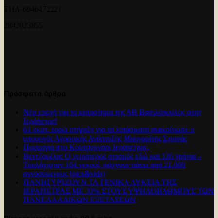
ΤΗΛ-6946472221
2842023855
Πρόσφατα άρθρα
Νέα εποχή για το καταστημα της ΑΒ Βασιλόπουλος στην
Ιεράπετρα!
61 εκατ. ευρώ στήριξη για τα λιπάσματα ανακοίνωσε ο
υπουργός Αγροτικής Ανάπτυξης Μαργαρίτης Σχοινάς
Πυρκαγια στο Κουτσουναρι Ιεραπετρας.
Βενεζουέλα: Ο χειρότερος σεισμός εδώ και 126 χρόνια –
Τουλάχιστον 164 νεκροί, ψάχνουν πάνω από 21.000
αγνοούμενους (pics&vids)
ΠΑΝΗΓΥΡΊΖΟΥΝ ΤΑ ΓΕΝΙΚΑ ΛΥΚΕΙΑ ΤΗΣ
ΙΕΡΑΠΕΤΡΑΣ ΜΕ 33% ΣΤΟΥΣ ΥΨΗΛΟΒΑΘΜΟΥΣ ΤΩΝ
ΠΑΝΕΛΛΑΔΙΚΩΝ ΕΞΕΤΑΣΕΩΝ