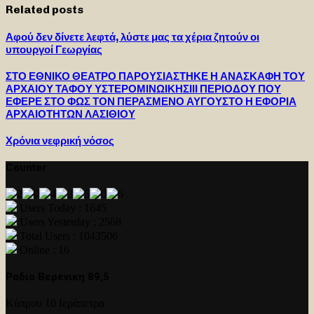
Related posts
Αφού δεν δίνετε λεφτά, λύστε μας τα χέρια ζητούν οι
υπουργοί Γεωργίας
ΣΤΟ ΕΘΝΙΚΟ ΘΕΑΤΡΟ ΠΑΡΟΥΣΙΑΣΤΗΚΕ Η ΑΝΑΣΚΑΦΗ ΤΟΥ
ΑΡΧΑΙΟΥ ΤΑΦΟΥ ΥΣΤΕΡΟΜΙΝΩΙΚΗΣΙΙΙ ΠΕΡΙΟΔΟΥ ΠΟΥ
ΕΦΕΡΕ ΣΤΟ ΦΩΣ ΤΟΝ ΠΕΡΑΣΜΕΝΟ ΑΥΓΟΥΣΤΟ Η ΕΦΟΡΙΑ
ΑΡΧΑΙΟΤΗΤΩΝ ΛΑΣΙΘΙΟΥ
Χρόνια νεφρική νόσος
Counter
Users Today : 1645
Users Yesterday : 2568
Total Users : 1043506
Online : 16
Ραδιο Βερενικη 89,5
Κύπρου 10 Ιεράπετρα