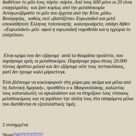
διαθέτουν το μέλι τους πόρτα -πόρτα. Από τους 600 μόνο οι 20 είναι
επαγγελματίες και ζούν κυρίως από την μελισσοκομία
Ανταγωνιζόμαστε το μέλι που έρχεται από την Κίνα ,μέσω
Βουλγαρίας, καθώς εκεί «βαπτίζεται» Ευρωπαϊκό και μετά
οποιοσδήποτε Έλληνας τυποποιητής καλοπροαίρετα, εισάγει δήθεν
«Ευρωπαϊκό» μέλι αφού η ευρωπαϊκή νομοθεσία και η εγχώρια το
επιτρέπουν.
Είναι κρίμα που δεν εξάγουμε αυτά τα θαυμάσια προϊόντα, που
παράγουμε εμείς οι μελισσοκόμοι. Παράγουμε γύρω στους 20.000
τόνους άριστου μελιού και δεν εξάγουμε ούτε τους πεντακόσιους,
γιατί δεν έχουμε καλό μάρκετινγκ.
Έτσι βλέπουμε να κυκλοφορούν στη χώρα μας ακόμα και μέλια από
τη Λατινική Αμερική», προσθέτει ο κ Μαυρουπλάκης, καλώντας
τους καταναλωτές να αγκαλιάσουν και να στηρίξουν τους ντόπιους
μελισσοκόμους και να γυρίσουν την πλάτη τους στα εισαγόμενα μέλια
που διατίθενται σε εξευτελιστικές τιμές.
2
συνημμένα
Share
0