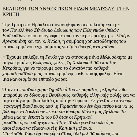
ΒΕΛΤΙΩΣΗ ΤΩΝ ΑΝΘΕΚΤΙΚΩΝ ΕΙΔΩΝ ΜΕΛΙΣΣΑΣ ΣΤΗΝ
ΚΡΗΤΗ
Την Τρίτη στο Ηράκλειο συναντήθηκαν οι εμπλεκόμενοι με
τον
Πανελλήνιο Σύνδεσμο Διάσωσης των Ελληνικών Φυλών
Βασιλισσών,
όπου υπογράφηκε από τον περιφερειάρχη
κ. Σταύρο
Αρναουτάκη
και τον κ.
Χνάρη,
η σύμβαση χρηματοδότησης του
συγκεκριμένου εγχειρήματος για
τρία συνεχόμενα χρόνια
.
« Έχουμε επιλέξει τη
Γαύδο
για να στήσουμε ένα
Μελισσόκηπο
με
συγκεκριμένες
Ελληνικές φυλές, τη Χαλκιδιώτισσα και την
Κεκρόπια,
για να πάρουμε όσο το δυνατόν πιο
καθαρά
χαρακτηριστικά μιας
συγκεκριμένης ανθεκτικής φυλής. Είναι
μία
καινοτομία
σε επίπεδο χώρας.
Όταν τα
ποιοτικά χαρακτηριστικά του πειράματος μετρηθούν
θα
μπορούμε να δώσουμε
Βασίλισσες καθαρής ελληνικής φυλής
και να
μην εισάγουμε βασίλισσες από την Ευρώπη.
Δε γίνεται να κάνουμε
εισαγωγή Βασίλισσας από τη Γερμανία που δεν έχει πεύκο και να τις
βάλουμε να δουλεύουν πεύκο και θυμάρι. Μόνοι μας βγάλαμε τα
μάτια μας τη δεκαετία του 80 όταν οι Κρητικοί
μελισσοκόμοι εισήγαγαν από την Ιταλία γενετικό υλικό με
αποτέλεσμα να εξαφανιστεί η Κρητική μέλισσα.
Στο Λασίθι τώρα έχουμε γύρω στους 600 μελισσοκόμους που