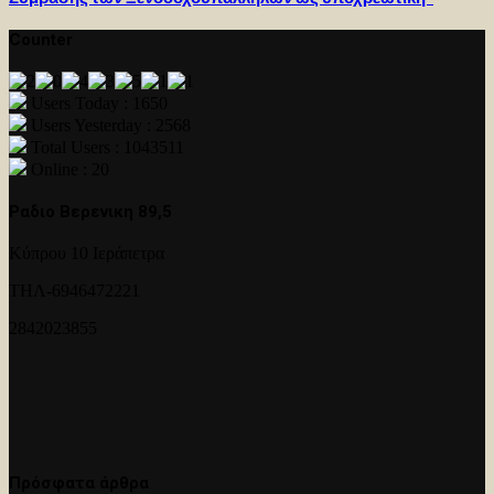
Counter
Users Today : 1650
Users Yesterday : 2568
Total Users : 1043511
Online : 20
Ραδιο Βερενικη 89,5
Κύπρου 10 Ιεράπετρα
ΤΗΛ-6946472221
2842023855
Πρόσφατα άρθρα