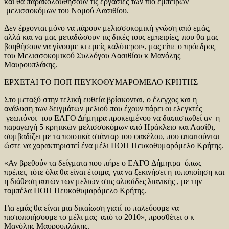
και θα παρακολουθήσουν τις εργασίες των πιο έμπειρων
μελισσοκόμων του Νομού Λασιθίου.
Δεν έρχονται μόνο να πάρουν μελισσοκομική γνώση από εμάς,
αλλά και να μας μεταδώσουν τις δικές τους εμπειρίες, που θα μας
βοηθήσουν να γίνουμε κι εμείς καλύτεροι», μας είπε ο πρόεδρος
του Μελισσοκομικού Συλλόγου Λασιθίου κ Μανόλης
Μαυρουπλάκης.
ΕΡΧΕΤΑΙ ΤΟ ΠΟΠ ΠΕΥΚΟΘΥΜΑΡΟΜΕΛΟ ΚΡΗΤΗΣ
Στο μεταξύ στην τελική ευθεία βρίσκονται, ο έλεγχος και η
ανάλυση των δειγμάτων μελιού που έχουν πάρει οι ελεγκτές
γεωπόνοι του ΕΛΓΟ Δήμητρα προκειμένου να διαπιστωθεί αν η
παραγωγή 5 κρητικών μελισσοκόμων από Ηράκλειο και Λασίθι,
συμβαδίζει με τα ποιοτικά στάνταρ του φακέλου, που απαιτούνται
ώστε να χαρακτηριστεί ένα μέλι ΠΟΠ Πευκοθυμαρόμελο Κρήτης.
«Αν βρεθούν τα δείγματα που πήρε ο ΕΛΓΟ Δήμητρα όπως
πρέπει, τότε όλα θα είναι έτοιμα, για να ξεκινήσει η τυποποίηση και
η διάθεση αυτών των μελιών στις αλυσίδες λιανικής , με την
ταμπέλα ΠΟΠ Πευκοθυμαρόμελο Κρήτης.
Για εμάς θα είναι μια δικαίωση γιατί το παλεύουμε να
πιστοποιήσουμε το μέλι μας από το 2010», προσθέτει ο κ
Μανόλης Μαυρουπλάκης.