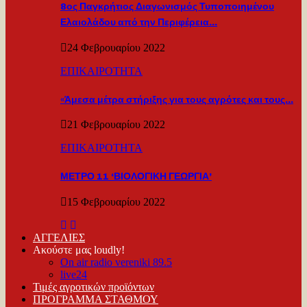
8ος Παγκρήτιος Διαγωνισμός Τυποποιημένου
Ελαιολάδου από την Περιφέρεια…
24 Φεβρουαρίου 2022
ΕΠΙΚΑΙΡΟΤΗΤΑ
«Άμεσα μέτρα στήριξης για τους αγρότες και τους…
21 Φεβρουαρίου 2022
ΕΠΙΚΑΙΡΟΤΗΤΑ
ΜΕΤΡΟ 11 ‘ΒΙΟΛΟΓΙΚΗ ΓΕΩΡΓΙΑ’
15 Φεβρουαρίου 2022
ΑΓΓΕΛΙΕΣ
Ακούστε μας loudly!
On air radio vereniki 89.5
live24
Τιμές αγροτικών προϊόντων
ΠΡΟΓΡΑΜΜΑ ΣΤΑΘΜΟΥ