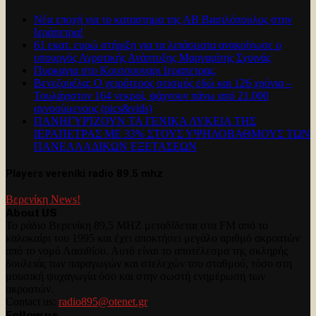
Νέα εποχή για το καταστημα της ΑΒ Βασιλόπουλος στην
Ιεράπετρα!
61 εκατ. ευρώ στήριξη για τα λιπάσματα ανακοίνωσε ο
υπουργός Αγροτικής Ανάπτυξης Μαργαρίτης Σχοινάς
Πυρκαγια στο Κουτσουναρι Ιεραπετρας.
Βενεζουέλα: Ο χειρότερος σεισμός εδώ και 126 χρόνια –
Τουλάχιστον 164 νεκροί, ψάχνουν πάνω από 21.000
αγνοούμενους (pics&vids)
ΠΑΝΗΓΥΡΊΖΟΥΝ ΤΑ ΓΕΝΙΚΑ ΛΥΚΕΙΑ ΤΗΣ
ΙΕΡΑΠΕΤΡΑΣ ΜΕ 33% ΣΤΟΥΣ ΥΨΗΛΟΒΑΘΜΟΥΣ ΤΩΝ
ΠΑΝΕΛΛΑΔΙΚΩΝ ΕΞΕΤΑΣΕΩΝ
Players vereniki radio 89.5 mhz
Βερενίκη News!
About US
Το ράδιο Βερενίκη 89,5 MHZ μεταδίδεται στα FM από το
καλοκαίρι του 1995 και έχει αποκτήσει μεγάλο αριθμό ακροατών
από το νομό Λασιθίου. Αυτό είναι το αποτέλεσμα της σκληρής
δουλειάς των παραγωγών και στελεχών του σταθμού, τόσο στη
μουσική ψυχαγωγία όσο και στην σωστή ενημέρωση των
ακροατών.
Contact us:
radio895@otenet.gr
Follow us