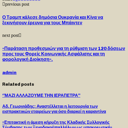
previous post
Ο Τραμπ κάλεσε δημόσια Ουκρανία και Κίνα να
ξεκινήσουν έρευνα για τους Μπάιντεν
next post
«Παράταση προθεσμιών για τη ρύθμιση των 120 δόσεων
προς τους Φορείς Κοινωνικής Ασφάλισης και τη
φορολογική Διοίκηση».
admin
Related posts
‘’ΜΑΖΙ ΑΛΛΑΖΟΥΜΕ ΤΗΝ ΙΕΡΑΠΕΤΡΑ’’
Αδ. Γεωργιάδης: Αναστέλλεται η λειτουργία των
εισπρακτικών εταιρείων για όσο διαρκεί η καραντίνα
«Επιτακτική η άμεση κήρυξη της Κλαδικής Συλλογικής
Σύμβασης των Ξενοδοχοϋπαλλήλων ως υποχρεωτική»