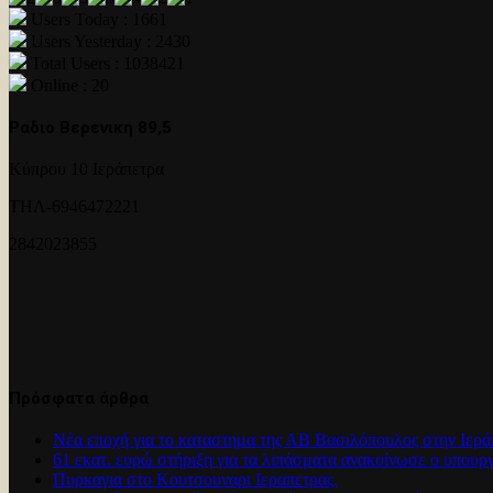
Users Today : 1661
Users Yesterday : 2430
Total Users : 1038421
Online : 20
Ραδιο Βερενικη 89,5
Κύπρου 10 Ιεράπετρα
ΤΗΛ-6946472221
2842023855
Πρόσφατα άρθρα
Νέα εποχή για το καταστημα της ΑΒ Βασιλόπουλος στην Ιερά
61 εκατ. ευρώ στήριξη για τα λιπάσματα ανακοίνωσε ο υπουρ
Πυρκαγια στο Κουτσουναρι Ιεραπετρας.