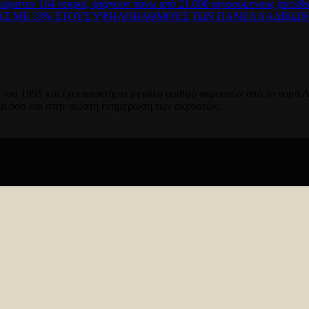
λάχιστον 164 νεκροί, ψάχνουν πάνω από 21.000 αγνοούμενους (pics&v
ΡΑΣ ΜΕ 33% ΣΤΟΥΣ ΥΨΗΛΟΒΑΘΜΟΥΣ ΤΩΝ ΠΑΝΕΛΛΑΔΙΚΩ
του 1995 και έχει αποκτήσει μεγάλο αριθμό ακροατών από το νομό Λ
ία όσο και στην σωστή ενημέρωση των ακροατών.