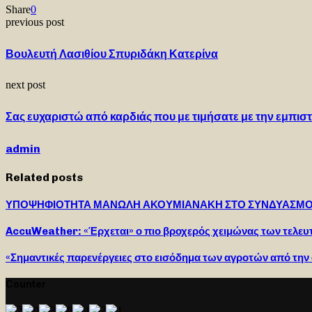
Share
0
previous post
Βουλευτή Λασιθίου Σπυριδάκη Κατερίνα
next post
Σας ευχαριστώ από καρδιάς που με τιμήσατε με την εμπισ
admin
Related posts
ΥΠΟΨΗΦΙΟΤΗΤΑ ΜΑΝΩΛΗ ΑΚΟΥΜΙΑΝΑΚΗ ΣΤΟ ΣΥΝΔΥΑΣΜΟ
AccuWeather: «Έρχεται» ο πιο βροχερός χειμώνας των τελευ
«Σημαντικές παρενέργειες στο εισόδημα των αγροτών από την 
Counter