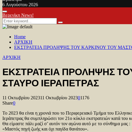
6 Αυγούστου 2026
Facebook
Twitter
Youtube
Primary
Βερενίκη News!
Menu
Search
Search
for:
Home
ΑΡΧΙΚΗ
ΕΚΣΤΡΑΤΕΙΑ ΠΡΟΛΗΨΗΣ ΤΟΥ ΚΑΡΚΙΝΟΥ ΤΟΥ ΜΑΣΤ
ΑΡΧΙΚΗ
ΕΚΣΤΡΑΤΕΙΑ ΠΡΟΛΗΨΗΣ ΤΟ
ΣΤΑΥΡΟ ΙΕΡΑΠΕΤΡΑΣ
11 Οκτωβρίου 2023
11 Οκτωβρίου 2023
0
1176
Share
0
Το 2023 θα είναι η χρονιά που το Περιφερειακό Τμήμα του Ελληνι
Ιεράπετρας θα συμπληρώσει τον 21ο κύκλο εκστρατειών κατά του κ
Θα είμαστε πάλι μαζί σ’ αυτόν τον αγώνα αυτό με το σύνθημα μας :
«Μαστός πηγή ζωής και όχι παγίδα θανάτου».