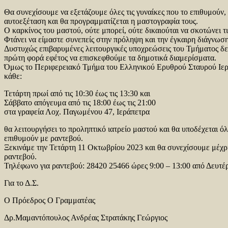
Θα συνεχίσουμε να εξετάζουμε όλες τις γυναίκες που το επιθυμούν,
αυτοεξέταση και θα προγραμματίζεται η μαστογραφία τους.
Ο καρκίνος του μαστού, ούτε μπορεί, ούτε δικαιούται να σκοτώνει τι
Φτάνει να είμαστε συνεπείς στην πρόληψη και την έγκαιρη διάγνωση
Δυστυχώς επιβαρυμένες λειτουργικές υποχρεώσεις του Τμήματος δε
πρώτη φορά εφέτος να επισκεφθούμε τα δημοτικά διαμερίσματα.
Όμως το Περιφερειακό Τμήμα του Ελληνικού Ερυθρού Σταυρού Ιερά
κάθε:
Τετάρτη πρωί από τις 10:30 έως τις 13:30 και
Σάββατο απόγευμα από τις 18:00 έως τις 21:00
στα γραφεία Λοχ. Παγωμένου 47, Ιεράπετρα
θα λειτουργήσει το προληπτικό ιατρείο μαστού και θα υποδέχεται όλε
επιθυμούν με ραντεβού.
Ξεκινάμε την Τετάρτη 11 Οκτωβρίου 2023 και θα συνεχίσουμε μέχρι
ραντεβού.
Τηλέφωνο για ραντεβού: 28420 25466 ώρες 9:00 – 13:00 από Δευτ
Για το Δ.Σ.
Ο Πρόεδρος Ο Γραμματέας
Δρ.Μαμαντόπουλος Ανδρέας Στρατάκης Γεώργιος