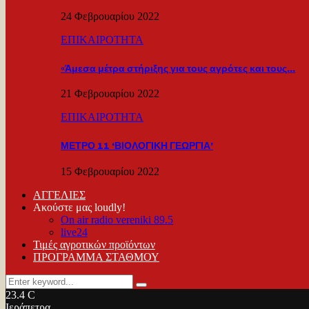
24 Φεβρουαρίου 2022
ΕΠΙΚΑΙΡΟΤΗΤΑ
«Άμεσα μέτρα στήριξης για τους αγρότες και τους…
21 Φεβρουαρίου 2022
ΕΠΙΚΑΙΡΟΤΗΤΑ
ΜΕΤΡΟ 11 ‘ΒΙΟΛΟΓΙΚΗ ΓΕΩΡΓΙΑ’
15 Φεβρουαρίου 2022
ΑΓΓΕΛΙΕΣ
Ακούστε μας loudly!
On air radio vereniki 89.5
live24
Τιμές αγροτικών προϊόντων
ΠΡΟΓΡΑΜΜΑ ΣΤΑΘΜΟΥ
Search
Search
for:
23.4
C
Ιεράπετρα