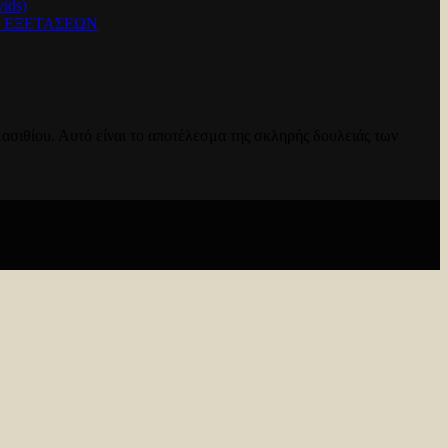
ids)
Ν ΕΞΕΤΑΣΕΩΝ
ασιθίου. Αυτό είναι το αποτέλεσμα της σκληρής δουλειάς των