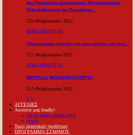
8ος Παγκρήτιος Διαγωνισμός Τυποποιημένου
Ελαιολάδου από την Περιφέρεια…
24 Φεβρουαρίου 2022
ΕΠΙΚΑΙΡΟΤΗΤΑ
«Άμεσα μέτρα στήριξης για τους αγρότες και τους…
21 Φεβρουαρίου 2022
ΕΠΙΚΑΙΡΟΤΗΤΑ
ΜΕΤΡΟ 11 ‘ΒΙΟΛΟΓΙΚΗ ΓΕΩΡΓΙΑ’
15 Φεβρουαρίου 2022
ΑΓΓΕΛΙΕΣ
Ακούστε μας loudly!
On air radio vereniki 89.5
live24
Τιμές αγροτικών προϊόντων
ΠΡΟΓΡΑΜΜΑ ΣΤΑΘΜΟΥ