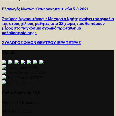
Εξαγωγές Νωπών Οπωροκηπευτικών 5.3.2021
Σταύρος Αρναουτάκης: « Με χαρά η Κρήτη ανοίγει την αγκαλιά
της στους χίλιους μαθητές από 32 χώρες που θα πάρουν
μέρος στο παγκόσμιο σχολικό πρωτάθλημα
καλαθοσφαίρισης».
ΣΥΛΛΟΓΟΣ ΦΙΛΩΝ ΘΕΑΤΡΟΥ ΙΕΡΑΠΕΤΡΑΣ
Counter
Users Today : 1093
Users Yesterday : 2430
Total Users : 1037853
Online : 50
Ραδιο Βερενικη 89,5
Κύπρου 10 Ιεράπετρα
ΤΗΛ-6946472221