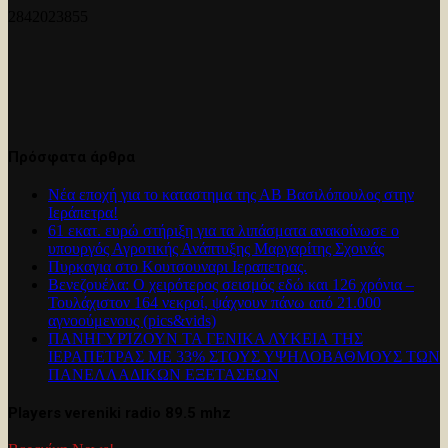
2842023855
Πρόσφατα άρθρα
Νέα εποχή για το καταστημα της ΑΒ Βασιλόπουλος στην
Ιεράπετρα!
61 εκατ. ευρώ στήριξη για τα λιπάσματα ανακοίνωσε ο
υπουργός Αγροτικής Ανάπτυξης Μαργαρίτης Σχοινάς
Πυρκαγια στο Κουτσουναρι Ιεραπετρας.
Βενεζουέλα: Ο χειρότερος σεισμός εδώ και 126 χρόνια –
Τουλάχιστον 164 νεκροί, ψάχνουν πάνω από 21.000
αγνοούμενους (pics&vids)
ΠΑΝΗΓΥΡΊΖΟΥΝ ΤΑ ΓΕΝΙΚΑ ΛΥΚΕΙΑ ΤΗΣ
ΙΕΡΑΠΕΤΡΑΣ ΜΕ 33% ΣΤΟΥΣ ΥΨΗΛΟΒΑΘΜΟΥΣ ΤΩΝ
ΠΑΝΕΛΛΑΔΙΚΩΝ ΕΞΕΤΑΣΕΩΝ
Players vereniki radio 89.5 mhz