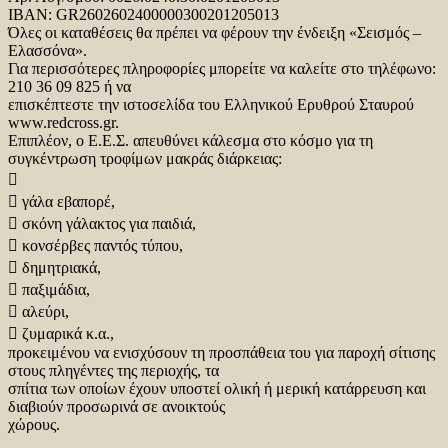
IBAN: GR2602602400000300201205013
Όλες οι καταθέσεις θα πρέπει να φέρουν την ένδειξη «Σεισμός –
Ελασσόνα».
Για περισσότερες πληροφορίες μπορείτε να καλείτε στο τηλέφωνο:
210 36 09 825 ή να
επισκέπτεστε την ιστοσελίδα του Ελληνικού Ερυθρού Σταυρού
www.redcross.gr.
Επιπλέον, ο Ε.Ε.Σ. απευθύνει κάλεσμα στο κόσμο για τη
συγκέντρωση τροφίμων μακράς διάρκειας:

 γάλα εβαπορέ,
 σκόνη γάλακτος για παιδιά,
 κονσέρβες παντός τύπου,
 δημητριακά,
 παξιμάδια,
 αλεύρι,
 ζυμαρικά κ.α.,
προκειμένου να ενισχύσουν τη προσπάθεια του για παροχή σίτισης
στους πληγέντες της περιοχής, τα
σπίτια των οποίων έχουν υποστεί ολική ή μερική κατάρρευση και
διαβιούν προσωρινά σε ανοικτούς
χώρους.