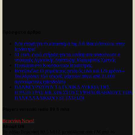
Πρόσφατα άρθρα
Νέα εποχή για το καταστημα της ΑΒ Βασιλόπουλος στην
Ιεράπετρα!
61 εκατ. ευρώ στήριξη για τα λιπάσματα ανακοίνωσε ο
υπουργός Αγροτικής Ανάπτυξης Μαργαρίτης Σχοινάς
Πυρκαγια στο Κουτσουναρι Ιεραπετρας.
Βενεζουέλα: Ο χειρότερος σεισμός εδώ και 126 χρόνια –
Τουλάχιστον 164 νεκροί, ψάχνουν πάνω από 21.000
αγνοούμενους (pics&vids)
ΠΑΝΗΓΥΡΊΖΟΥΝ ΤΑ ΓΕΝΙΚΑ ΛΥΚΕΙΑ ΤΗΣ
ΙΕΡΑΠΕΤΡΑΣ ΜΕ 33% ΣΤΟΥΣ ΥΨΗΛΟΒΑΘΜΟΥΣ ΤΩΝ
ΠΑΝΕΛΛΑΔΙΚΩΝ ΕΞΕΤΑΣΕΩΝ
Players vereniki radio 89.5 mhz
Βερενίκη News!
About US
Το ράδιο Βερενίκη 89,5 MHZ μεταδίδεται στα FM από το