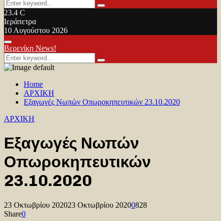
Search
Search
for:
23.4
C
Ιεράπετρα
10 Αυγούστου 2026
Facebook
Twitter
Youtube
Primary
Βερενίκη News!
Menu
Search
Search
for:
Home
ΑΡΧΙΚΗ
Εξαγωγές Νωπών Οπωροκηπευτικών 23.10.2020
ΑΡΧΙΚΗ
Εξαγωγές Νωπών
Οπωροκηπευτικών
23.10.2020
23 Οκτωβρίου 2020
23 Οκτωβρίου 2020
0
828
Share
0