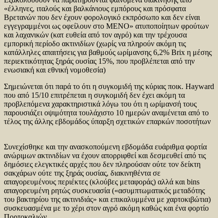
«έλληνες, ιταλούς και βαλκάνιους εμπόρους και πρόσφατα
Βρετανών που δεν έχουν φορολογικό εκπρόσωπο και δεν είναι
εγγεγραμμένοι ως οφείλουν στο ΜΕΝΟ» ατυποποίητων φρούτων
και λαχανικών (κατ ευθεία από τον αγρό) και την τρέχουσα
εμπορική περίοδο ακτινιδίων (χωρίς να πληρούν ακόμη τις
κατάλληλες απαιτήσεις για βαθμούς ωρίμανσης 6,2% Brix η μέσης
περιεκτικότητας ξηράς ουσίας 15%, που προβλέπεται από την
ενωσιακή και εθνική νομοθεσία)
Σημειώνεται ότι παρά το ότι η συγκομιδή της κύριας ποικ. Hayward
που από 15/10 επιτρέπεται η συγκομιδή δεν έχει ακόμη τα
προβλεπόμενα χαρακτηριστικά λόγω του ότι η ωρίμανσή τους
παρουσιάζει οψιμότητα τουλάχιστο 10 ημερών αναμένεται από το
τέλος της άλλης εβδομάδος ύπαρξη σχετικών επαρκών ποσοτήτων
Συνεχίσθηκε και την ανασκοπούμενη εβδομάδα ευάριθμα φορτία
ανώριμων ακτινιδίων να έχουν απορριφθεί και δεσμευθεί από τις
δημόσιες ελεγκτικές αρχές που δεν πληρούσαν ούτε τον δείκτη
σακχάρων ούτε της ξηράς ουσίας, διακινηθέντα σε
απαγορευμένους περιέκτες (κλούβες μεταφοράς) αλλά και bins
απαγορευμένη ρητώς συσκευασία («ασυμπτωματικός μεταδότης
του βακτηρίου της ακτινιδιάς» και επικαλυμμένα με χαρτοκιβώτια)
συσκευασμένα με το χέρι στον αγρό ακόμη καθώς και ένα φορτίο
Πορτοκαλιών