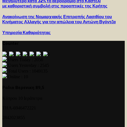
Μεγαλύτερο κατά 32% το αεροδρόμιο στο Καστέλι
με καθοριστική συμβολή στις προοπτικές της Κρήτης
Ανακοίνωση της Νομαρχιακής Επιτροπής Λασιθίου του
Κινήματος Αλλαγής για την απώλεια του Αντώνη Βγόντζα
Υπηρεσία Καθαριότητας
Counter
Users Today : 2056
Users Yesterday : 2545
Total Users : 1049135
Online : 10
Ραδιο Βερενικη 89,5
Κύπρου 10 Ιεράπετρα
ΤΗΛ-6946472221
2842023855