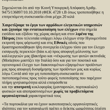
Σημειώνεται ότι από την Κοινή Υπουργική Απόφαση Αριθμ.
9475/136897/10.10.2018 (ΦΕΚ 4728 τ.Β όπως τροποποιήθηκε η
επιτρεπόμενη συσκευασία είναι μέχρι 20 κιλά
Χαιρετίζουμε το έργο των αρμόδιων ελεγκτικών υπηρεσιών
και ζητούμε την εντατικοποίηση των ελέγχων
στα σημεία
εισόδου και εξόδου της χώρας ακόμη και στον
λιμένα της
Πάτρας
(που τελευταία υπάρχει λόγω ελέγχων στην Ηγουμενίτσα
εκτροπή προς φόρτωση) και στις
Εθνικές
οδούς που
δραστηριοποιήθηκαν ήδη συνεργεία ελέγχου τόσο για τον έλεγχο
εισαγωγής περιεκτών (bins κ.α) προς αποφυγή μόλυνσης των
καλλιεργειών μας (βακτήριο και «νέκρωσης των φυτών ακτινιδιάς
(Moria)που μαστίζει την Ιταλία) όσο και για τον ποιοτικό και
υγειονομικό έλεγχο των διακινουμένων-εξαγομένων προϊόντων
μας προς αποφυγή δυσφήμησης των προϊόντων μας και κυρίως
λόγω Covid από την μη τυποποίηση-συσκευασία σε
πιστοποιημένους προς τούτο φορείς τυποποίησης που παρέχουν
πλήρη ιχνηλασιμότητα αλλά επιπρόσθετα
και την
αποτροπή
κυκλοφορίας (μανταρινιών, πορτοκαλιών)
φυσικών και αποπρασινισμένων
χωρίς τα προβλεπόμενα
οργανοληπτικά
χαρακτηριστικά τους
«Τα πορτοκάλια για να έχουν ικανοποιητικές οργανοληπτικές
ιδιότητες για τον καταναλωτή πρέπει ο δείκτης ωριμότητος (σχέση