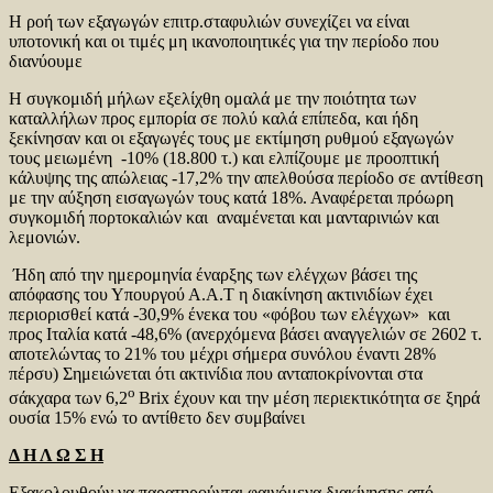
H ροή των εξαγωγών επιτρ.σταφυλιών συνεχίζει να είναι
υποτονική και οι τιμές μη ικανοποιητικές για την περίοδο που
διανύουμε
Η συγκομιδή μήλων εξελίχθη ομαλά με την ποιότητα των
καταλλήλων προς εμπορία σε πολύ καλά επίπεδα, και ήδη
ξεκίνησαν και οι εξαγωγές τους με εκτίμηση ρυθμού εξαγωγών
τους μειωμένη -10% (18.800 τ.) και ελπίζουμε με προοπτική
κάλυψης της απώλειας -17,2% την απελθούσα περίοδο σε αντίθεση
με την αύξηση εισαγωγών τους κατά 18%. Αναφέρεται πρόωρη
συγκομιδή πορτοκαλιών και αναμένεται και μανταρινιών και
λεμονιών.
Ήδη από την ημερομηνία έναρξης των ελέγχων βάσει της
απόφασης του Υπουργού Α.Α.Τ η διακίνηση ακτινιδίων έχει
περιορισθεί κατά -30,9% ένεκα του «φόβου των ελέγχων» και
προς Ιταλία κατά -48,6% (ανερχόμενα βάσει αναγγελιών σε 2602 τ.
αποτελώντας το 21% του μέχρι σήμερα συνόλου έναντι 28%
πέρσυ) Σημειώνεται ότι ακτινίδια που ανταποκρίνονται στα
ο
σάκχαρα των 6,2
Brix έχουν και την μέση περιεκτικότητα σε ξηρά
ουσία 15% ενώ το αντίθετο δεν συμβαίνει
Δ Η Λ Ω Σ Η
Εξακολουθούν να παρατηρούνται φαινόμενα διακίνησης από