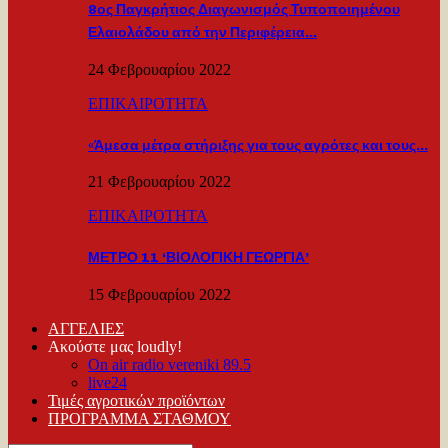
8ος Παγκρήτιος Διαγωνισμός Τυποποιημένου
Ελαιολάδου από την Περιφέρεια…
24 Φεβρουαρίου 2022
ΕΠΙΚΑΙΡΟΤΗΤΑ
«Άμεσα μέτρα στήριξης για τους αγρότες και τους…
21 Φεβρουαρίου 2022
ΕΠΙΚΑΙΡΟΤΗΤΑ
ΜΕΤΡΟ 11 ‘ΒΙΟΛΟΓΙΚΗ ΓΕΩΡΓΙΑ’
15 Φεβρουαρίου 2022
ΑΓΓΕΛΙΕΣ
Ακούστε μας loudly!
On air radio vereniki 89.5
live24
Τιμές αγροτικών προϊόντων
ΠΡΟΓΡΑΜΜΑ ΣΤΑΘΜΟΥ