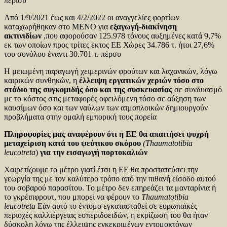
πέρισυ
Από 1/9/2021 έως και 4/2/2022 οι αναγγελίες φορτίων
καταχωρήθηκαν στο ΜΕΝΟ για
εξαγωγή-διακίνηση
ακτινιδίων
,που αφορούσαν 125.978 τόνους αυξημένες κατά 9,7%
εκ των οποίων προς τρίτες εκτος ΕΕ Χώρες 34.786 τ. ήτοι 27,6%
του συνόλου έναντι 30.701 τ. πέρσυ
Η μειωμένη παραγωγή χειμερινών φρούτων και λαχανικών, λόγω
καιρικών συνθηκών, η
έλλειψη εργατικών χεριών τόσο στο
στάδιο της συγκομιδής όσο και της συσκευασίας
σε συνδυασμό
με το κόστος στις μεταφορές οφειλόμενη τόσο σε αύξηση των
καυσίμων όσο και των ναύλων των ατμοπλοικών δημιουργούν
προβλήματα στην ομαλή εμπορική τους πορεία
Πληροφορίες μας αναφέρουν ότι η ΕΕ θα απαιτήσει ψυχρή
μεταχείριση κατά του ψεύτικου σκόρου
(Thaumatotibia
leucotreta
)
για την εισαγωγή πορτοκαλιών
Χαιρετίζουμε το μέτρο γιατί έτσι η ΕΕ θα προστατεύσει την
γεωργία της με τον καλύτερο τρόπο από την πιθανή είσοδο αυτού
του σοβαρού παρασίτου. Το μέτρο δεν επηρεάζει τα μανταρίνια ή
το γκρέιπφρουτ, που μπορεί να φέρουν το
Thaumatotibia
leucotreta
Εάν αυτό το έντομο εγκατασταθεί σε ευρωπαϊκές
περιοχές καλλιέργειας εσπεριδοειδών, η εκρίζωσή του θα ήταν
δύσκολη λόγω της έλλειψης εγκεκριμένων εντομοκτόνων