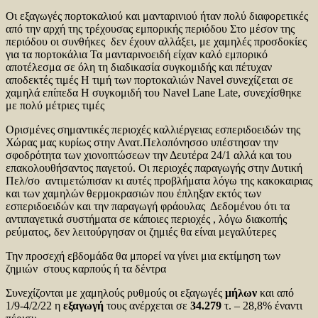
Οι εξαγωγές πορτοκαλιού και μανταρινιού ήταν πολύ διαφορετικές
από την αρχή της τρέχουσας εμπορικής περιόδου Στο μέσον της
περιόδου οι συνθήκες δεν έχουν αλλάξει, με χαμηλές προσδοκίες
για τα πορτοκάλια Τα μανταρινοειδή είχαν καλό εμπορικό
αποτέλεσμα σε όλη τη διαδικασία συγκομιδής και πέτυχαν
αποδεκτές τιμές Η τιμή των πορτοκαλιών Navel συνεχίζεται σε
χαμηλά επίπεδα Η συγκομιδή του Navel Lane Late, συνεχίσθηκε
με πολύ μέτριες τιμές
Ορισμένες σημαντικές περιοχές καλλιέργειας εσπεριδοειδών της
Χώρας μας κυρίως στην Ανατ.Πελοπόνησσο υπέστησαν την
σφοδρότητα των χιονοπτώσεων την Δευτέρα 24/1 αλλά και του
επακολουθήσαντος παγετού. Οι περιοχές παραγωγής στην Δυτική
Πελ/σο αντιμετώπισαν κι αυτές προβλήματα λόγω της κακοκαιριας
και των χαμηλών θερμοκρασιών που έπληξαν εκτός των
εσπεριδοειδών και την παραγωγή φράουλας Δεδομένου ότι τα
αντιπαγετικά συστήματα σε κάποιες περιοχές , λόγω διακοπής
ρεύματος, δεν λειτούργησαν οι ζημιές θα είναι μεγαλύτερες
Την προσεχή εβδομάδα θα μπορεί να γίνει μια εκτίμηση των
ζημιών στους καρπούς ή τα δέντρα
Συνεχίζονται με χαμηλούς ρυθμούς οι εξαγωγές
μήλων
και από
1/9-4/2/22 η
εξαγωγή
τους ανέρχεται σε
34.279
τ. – 28,8% έναντι