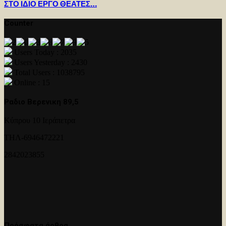
ΣΤΟ ΙΔΙΟ ΕΡΓΟ ΘΕΑΤΕΣ…
Counter
Users Today : 2035
Users Yesterday : 2430
Total Users : 1038795
Online : 15
Ραδιο Βερενικη 89,5
Κύπρου 10 Ιεράπετρα
ΤΗΛ-6946472221
2842023855
Πρόσφατα άρθρα