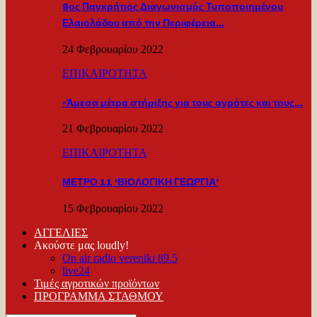
8ος Παγκρήτιος Διαγωνισμός Τυποποιημένου
Ελαιολάδου από την Περιφέρεια…
24 Φεβρουαρίου 2022
ΕΠΙΚΑΙΡΟΤΗΤΑ
«Άμεσα μέτρα στήριξης για τους αγρότες και τους…
21 Φεβρουαρίου 2022
ΕΠΙΚΑΙΡΟΤΗΤΑ
ΜΕΤΡΟ 11 ‘ΒΙΟΛΟΓΙΚΗ ΓΕΩΡΓΙΑ’
15 Φεβρουαρίου 2022
ΑΓΓΕΛΙΕΣ
Ακούστε μας loudly!
On air radio vereniki 89.5
live24
Τιμές αγροτικών προϊόντων
ΠΡΟΓΡΑΜΜΑ ΣΤΑΘΜΟΥ