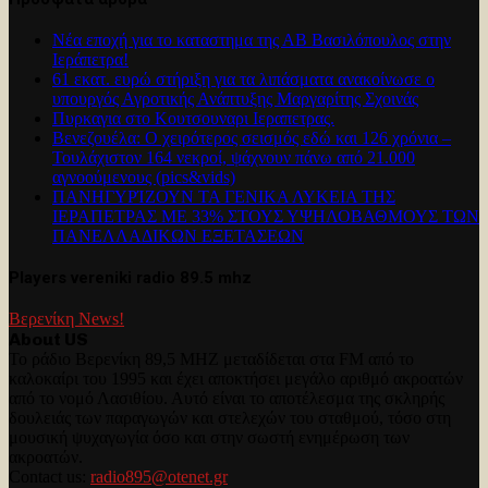
Νέα εποχή για το καταστημα της ΑΒ Βασιλόπουλος στην
Ιεράπετρα!
61 εκατ. ευρώ στήριξη για τα λιπάσματα ανακοίνωσε ο
υπουργός Αγροτικής Ανάπτυξης Μαργαρίτης Σχοινάς
Πυρκαγια στο Κουτσουναρι Ιεραπετρας.
Βενεζουέλα: Ο χειρότερος σεισμός εδώ και 126 χρόνια –
Τουλάχιστον 164 νεκροί, ψάχνουν πάνω από 21.000
αγνοούμενους (pics&vids)
ΠΑΝΗΓΥΡΊΖΟΥΝ ΤΑ ΓΕΝΙΚΑ ΛΥΚΕΙΑ ΤΗΣ
ΙΕΡΑΠΕΤΡΑΣ ΜΕ 33% ΣΤΟΥΣ ΥΨΗΛΟΒΑΘΜΟΥΣ ΤΩΝ
ΠΑΝΕΛΛΑΔΙΚΩΝ ΕΞΕΤΑΣΕΩΝ
Players vereniki radio 89.5 mhz
Βερενίκη News!
About US
Το ράδιο Βερενίκη 89,5 MHZ μεταδίδεται στα FM από το
καλοκαίρι του 1995 και έχει αποκτήσει μεγάλο αριθμό ακροατών
από το νομό Λασιθίου. Αυτό είναι το αποτέλεσμα της σκληρής
δουλειάς των παραγωγών και στελεχών του σταθμού, τόσο στη
μουσική ψυχαγωγία όσο και στην σωστή ενημέρωση των
ακροατών.
Contact us:
radio895@otenet.gr