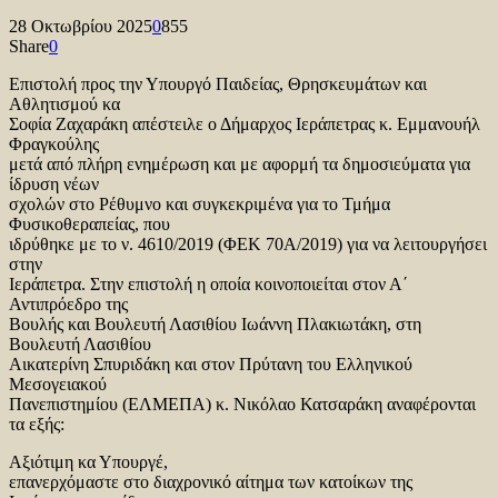
28 Οκτωβρίου 2025
0
855
Share
0
Επιστολή προς την Υπουργό Παιδείας, Θρησκευμάτων και
Αθλητισμού κα
Σοφία Ζαχαράκη απέστειλε ο Δήμαρχος Ιεράπετρας κ. Εμμανουήλ
Φραγκούλης
μετά από πλήρη ενημέρωση και με αφορμή τα δημοσιεύματα για
ίδρυση νέων
σχολών στο Ρέθυμνο και συγκεκριμένα για το Τμήμα
Φυσικοθεραπείας, που
ιδρύθηκε με το ν. 4610/2019 (ΦΕΚ 70Α/2019) για να λειτουργήσει
στην
Ιεράπετρα. Στην επιστολή η οποία κοινοποιείται στον Α΄
Αντιπρόεδρο της
Βουλής και Βουλευτή Λασιθίου Ιωάννη Πλακιωτάκη, στη
Βουλευτή Λασιθίου
Αικατερίνη Σπυριδάκη και στον Πρύτανη του Ελληνικού
Μεσογειακού
Πανεπιστημίου (ΕΛΜΕΠΑ) κ. Νικόλαο Κατσαράκη αναφέρονται
τα εξής:
Αξιότιμη κα Υπουργέ,
επανερχόμαστε στο διαχρονικό αίτημα των κατοίκων της