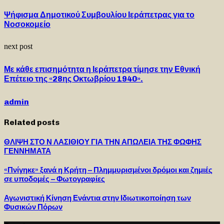
Ψήφισμα Δημοτικού Συμβουλίου Ιεράπετρας για το
Νοσοκομείο
next post
Με κάθε επισημότητα η Ιεράπετρα τίμησε την Εθνική
Επέτειο της «28ης Οκτωβρίου 1940».
admin
Related posts
ΘΛΙΨΗ ΣΤΟ Ν ΛΑΣΙΘΙΟΥ ΓΙΑ ΤΗΝ ΑΠΩΛΕΙΑ ΤΗΣ ΦΩΦΗΣ
ΓΕΝΝΗΜΑΤΑ
«Πνίγηκε» ξανά η Κρήτη – Πλημμυρισμένοι δρόμοι και ζημιές
σε υποδομές – Φωτογραφίες
Αγωνιστική Κίνηση Ενάντια στην Ιδιωτικοποίηση των
Φυσικών Πόρων