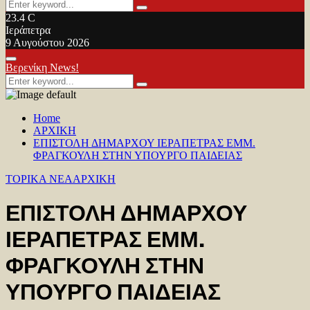
Search
Search
for:
23.4
C
Ιεράπετρα
9 Αυγούστου 2026
Facebook
Twitter
Youtube
Primary
Βερενίκη News!
Menu
Search
Search
for:
Home
ΑΡΧΙΚΗ
ΕΠΙΣΤΟΛΗ ΔΗΜΑΡΧΟΥ ΙΕΡΑΠΕΤΡΑΣ ΕΜΜ.
ΦΡΑΓΚΟΥΛΗ ΣΤΗΝ ΥΠΟΥΡΓΟ ΠΑΙΔΕΙΑΣ
TOPIKA NEA
ΑΡΧΙΚΗ
ΕΠΙΣΤΟΛΗ ΔΗΜΑΡΧΟΥ
ΙΕΡΑΠΕΤΡΑΣ ΕΜΜ.
ΦΡΑΓΚΟΥΛΗ ΣΤΗΝ
ΥΠΟΥΡΓΟ ΠΑΙΔΕΙΑΣ