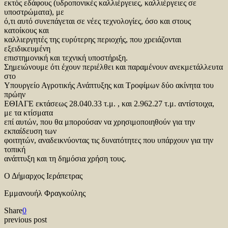
εκτός εδάφους (υδροπονικές καλλιέργειες, καλλιέργειες σε
υποστρώματα), με
ό,τι αυτό συνεπάγεται σε νέες τεχνολογίες, όσο και στους
κατοίκους και
καλλιεργητές της ευρύτερης περιοχής, που χρειάζονται
εξειδικευμένη
επιστημονική και τεχνική υποστήριξη.
Σημειώνουμε ότι έχουν περιέλθει και παραμένουν ανεκμετάλλευτα
στο
Υπουργείο Αγροτικής Ανάπτυξης και Τροφίμων δύο ακίνητα του
πρώην
ΕΘΙΑΓΕ εκτάσεως 28.040.33 τ.μ. , και 2.962.27 τ.μ. αντίστοιχα,
με τα κτίσματα
επί αυτών, που θα μπορούσαν να χρησιμοποιηθούν για την
εκπαίδευση των
φοιτητών, αναδεικνύοντας τις δυνατότητες που υπάρχουν για την
τοπική
ανάπτυξη και τη δημόσια χρήση τους.
Ο Δήμαρχος Ιεράπετρας
Εμμανουήλ Φραγκούλης
Share
0
previous post