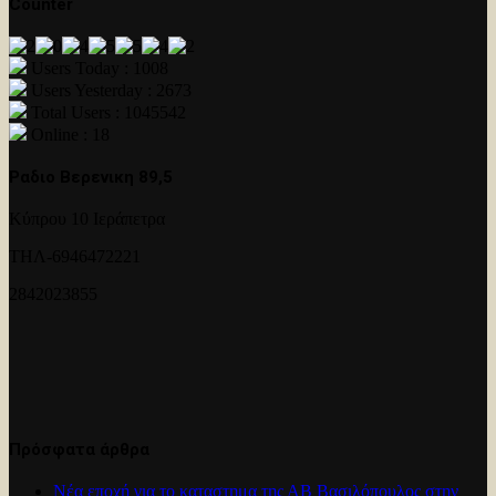
Counter
Users Today : 1008
Users Yesterday : 2673
Total Users : 1045542
Online : 18
Ραδιο Βερενικη 89,5
Κύπρου 10 Ιεράπετρα
ΤΗΛ-6946472221
2842023855
Πρόσφατα άρθρα
Νέα εποχή για το καταστημα της ΑΒ Βασιλόπουλος στην