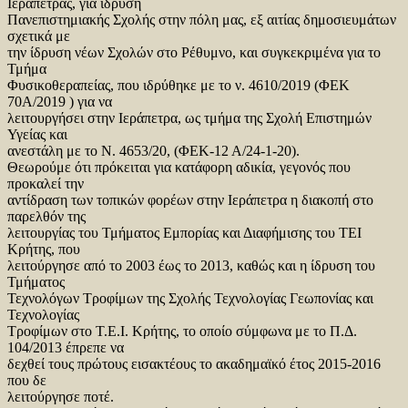
Ιεράπετρας, για ίδρυση
Πανεπιστημιακής Σχολής στην πόλη μας, εξ αιτίας δημοσιευμάτων
σχετικά με
την ίδρυση νέων Σχολών στο Ρέθυμνο, και συγκεκριμένα για το
Τμήμα
Φυσικοθεραπείας, που ιδρύθηκε με το ν. 4610/2019 (ΦΕΚ
70Α/2019 ) για να
λειτουργήσει στην Ιεράπετρα, ως τμήμα της Σχολή Επιστημών
Υγείας και
ανεστάλη με το Ν. 4653/20, (ΦΕΚ-12 Α/24-1-20).
Θεωρούμε ότι πρόκειται για κατάφορη αδικία, γεγονός που
προκαλεί την
αντίδραση των τοπικών φορέων στην Ιεράπετρα η διακοπή στο
παρελθόν της
λειτουργίας του Τμήματος Εμπορίας και Διαφήμισης του ΤΕΙ
Κρήτης, που
λειτούργησε από το 2003 έως το 2013, καθώς και η ίδρυση του
Τμήματος
Τεχνολόγων Τροφίμων της Σχολής Τεχνολογίας Γεωπονίας και
Τεχνολογίας
Τροφίμων στο Τ.Ε.Ι. Κρήτης, το οποίο σύμφωνα με το Π.Δ.
104/2013 έπρεπε να
δεχθεί τους πρώτους εισακτέους το ακαδημαϊκό έτος 2015-2016
που δε
λειτούργησε ποτέ.