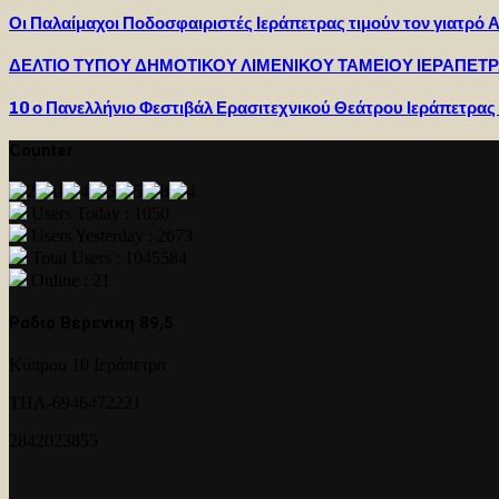
Οι Παλαίμαχοι Ποδοσφαιριστές Ιεράπετρας τιμούν τον γιατρ
ΔΕΛΤΙΟ ΤΥΠΟΥ ΔΗΜΟΤΙΚΟΥ ΛΙΜΕΝΙΚΟΥ ΤΑΜΕΙΟΥ ΙΕΡΑΠΕΤ
10 ο Πανελλήνιο Φεστιβάλ Ερασιτεχνικού Θεάτρου Ιεράπετρας 
Counter
Users Today : 1050
Users Yesterday : 2673
Total Users : 1045584
Online : 21
Ραδιο Βερενικη 89,5
Κύπρου 10 Ιεράπετρα
ΤΗΛ-6946472221
2842023855