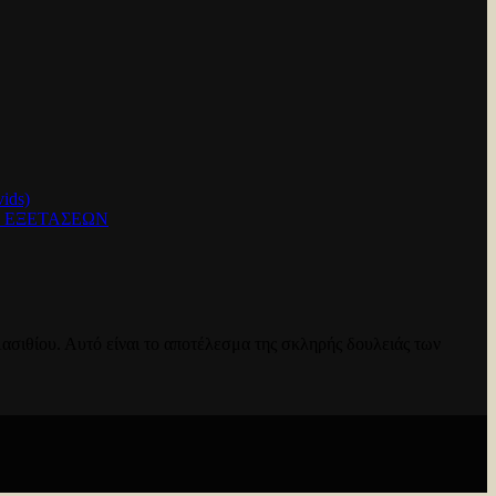
ids)
Ν ΕΞΕΤΑΣΕΩΝ
ασιθίου. Αυτό είναι το αποτέλεσμα της σκληρής δουλειάς των