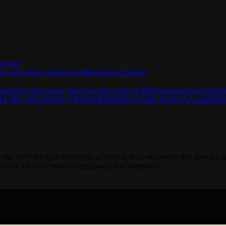
πετρα!
γός Αγροτικής Ανάπτυξης Μαργαρίτης Σχοινάς
λάχιστον 164 νεκροί, ψάχνουν πάνω από 21.000 αγνοούμενους (pics&v
ΡΑΣ ΜΕ 33% ΣΤΟΥΣ ΥΨΗΛΟΒΑΘΜΟΥΣ ΤΩΝ ΠΑΝΕΛΛΑΔΙΚΩ
του 1995 και έχει αποκτήσει μεγάλο αριθμό ακροατών από το νομό Λ
ία όσο και στην σωστή ενημέρωση των ακροατών.