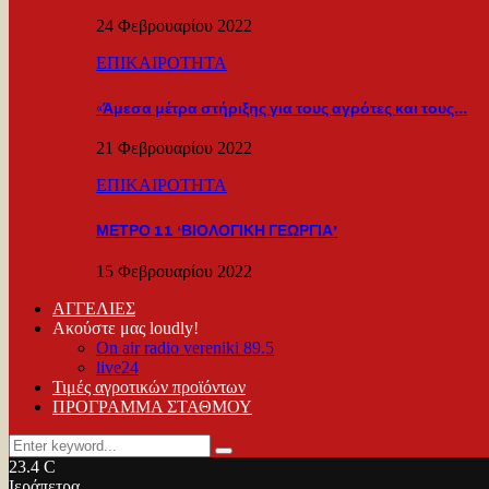
24 Φεβρουαρίου 2022
ΕΠΙΚΑΙΡΟΤΗΤΑ
«Άμεσα μέτρα στήριξης για τους αγρότες και τους…
21 Φεβρουαρίου 2022
ΕΠΙΚΑΙΡΟΤΗΤΑ
ΜΕΤΡΟ 11 ‘ΒΙΟΛΟΓΙΚΗ ΓΕΩΡΓΙΑ’
15 Φεβρουαρίου 2022
ΑΓΓΕΛΙΕΣ
Ακούστε μας loudly!
On air radio vereniki 89.5
live24
Τιμές αγροτικών προϊόντων
ΠΡΟΓΡΑΜΜΑ ΣΤΑΘΜΟΥ
Search
Search
for:
23.4
C
Ιεράπετρα