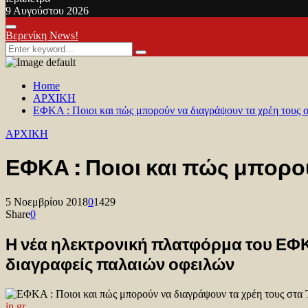
9 Αυγούστου 2026
Facebook
Twitter
Youtube
Primary
Βερενίκη News!
Menu
Search
Search
for:
Home
ΑΡΧΙΚΗ
ΕΦΚΑ : Ποιοι και πώς μπορούν να διαγράψουν τα χρέη τους 
ΑΡΧΙΚΗ
ΕΦΚΑ : Ποιοι και πώς μπορο
5 Νοεμβρίου 2018
0
1429
Share
0
Η νέα ηλεκτρονική πλατφόρμα του ΕΦΚΑ 
διαγραφείς παλαιών οφειλών
in.gr