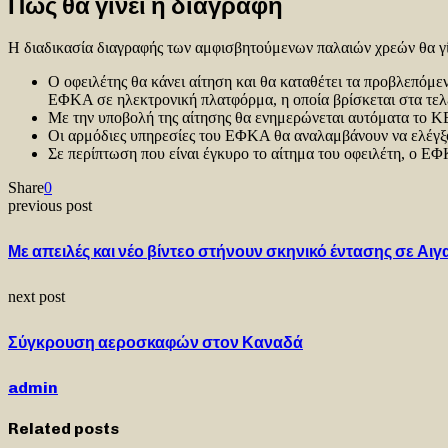
Πώς θα γίνει η διαγραφή
Η διαδικασία διαγραφής των αμφισβητούμενων παλαιών χρεών θα γίν
Ο οφειλέτης θα κάνει αίτηση και θα καταθέτει τα προβλεπόμεν
ΕΦΚΑ σε ηλεκτρονική πλατφόρμα, η οποία βρίσκεται στα τελε
Με την υποβολή της αίτησης θα ενημερώνεται αυτόματα το ΚΕ
Οι αρμόδιες υπηρεσίες του ΕΦΚΑ θα αναλαμβάνουν να ελέγξου
Σε περίπτωση που είναι έγκυρο το αίτημα του οφειλέτη, ο Ε
Share
0
previous post
Με απειλές και νέο βίντεο στήνουν σκηνικό έντασης σε Αιγ
next post
Σύγκρουση αεροσκαφών στον Καναδά
admin
Related posts