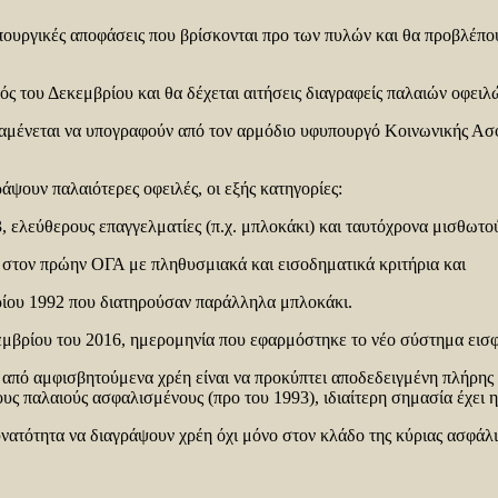
υπουργικές αποφάσεις που βρίσκονται προ των πυλών και θα προβλέπο
ς του Δεκεμβρίου και θα δέχεται αιτήσεις διαγραφείς παλαιών οφειλ
αναμένεται να υπογραφούν από τον αρμόδιο υφυπουργό Κοινωνικής Ασ
άψουν παλαιότερες οφειλές, οι εξής κατηγορίες:
, ελεύθερους επαγγελματίες (π.χ. μπλοκάκι) και ταυτόχρονα μισθωτο
 στον πρώην ΟΓΑ με πληθυσμιακά και εισοδηματικά κριτήρια και
ίου 1992 που διατηρούσαν παράλληλα μπλοκάκι.
κεμβρίου του 2016, ημερομηνία που εφαρμόστηκε το νέο σύστημα ε
 από αμφισβητούμενα χρέη είναι να προκύπτει αποδεδειγμένη πλήρης
α τους παλαιούς ασφαλισμένους (προ του 1993), ιδιαίτερη σημασία έχε
υνατότητα να διαγράψουν χρέη όχι μόνο στον κλάδο της κύριας ασφάλ