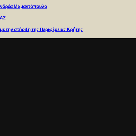
ό Ανδρέα Μαμαντόπουλο
ΡΑΣ
με την στήριξη της Περιφέρειας Κρήτης