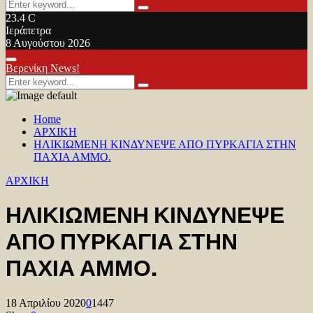
Search
Search
for:
23.4
C
Ιεράπετρα
8 Αυγούστου 2026
Facebook
Twitter
Youtube
Primary
Βερενίκη News!
Menu
Search
Search
for:
Home
ΑΡΧΙΚΗ
ΗΛΙΚΙΩΜΕΝΗ ΚΙΝΔΥΝΕΨΕ ΑΠΟ ΠΥΡΚΑΓΙΑ ΣΤΗΝ
ΠΑΧΙΑ ΑΜΜΟ.
ΑΡΧΙΚΗ
ΗΛΙΚΙΩΜΕΝΗ ΚΙΝΔΥΝΕΨΕ
ΑΠΟ ΠΥΡΚΑΓΙΑ ΣΤΗΝ
ΠΑΧΙΑ ΑΜΜΟ.
18 Απριλίου 2020
0
1447