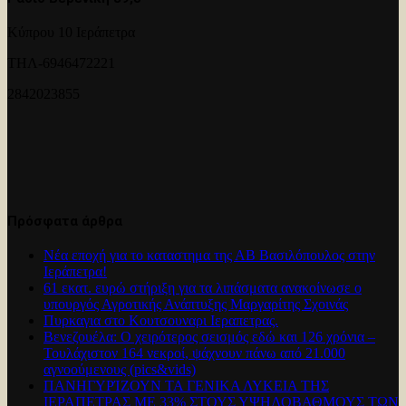
Κύπρου 10 Ιεράπετρα
ΤΗΛ-6946472221
2842023855
Πρόσφατα άρθρα
Νέα εποχή για το καταστημα της ΑΒ Βασιλόπουλος στην
Ιεράπετρα!
61 εκατ. ευρώ στήριξη για τα λιπάσματα ανακοίνωσε ο
υπουργός Αγροτικής Ανάπτυξης Μαργαρίτης Σχοινάς
Πυρκαγια στο Κουτσουναρι Ιεραπετρας.
Βενεζουέλα: Ο χειρότερος σεισμός εδώ και 126 χρόνια –
Τουλάχιστον 164 νεκροί, ψάχνουν πάνω από 21.000
αγνοούμενους (pics&vids)
ΠΑΝΗΓΥΡΊΖΟΥΝ ΤΑ ΓΕΝΙΚΑ ΛΥΚΕΙΑ ΤΗΣ
ΙΕΡΑΠΕΤΡΑΣ ΜΕ 33% ΣΤΟΥΣ ΥΨΗΛΟΒΑΘΜΟΥΣ ΤΩΝ