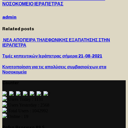
ΝΟΣΟΚΟΜΕΙΟ ΙΕΡΑΠΕΤΡΑΣ
admin
Related posts
ΝΕΑ ΑΠΟΠΕΙΡΑ ΤΗΛΕΦΩΝΙΚΗΣ ΕΞΑΠΑΤΗΣΗΣ ΣΤΗΝ
ΙΕΡΑΠΕΤΡΑ
Τιμές κηπευτικών Ιεράπετρας σήμερα 21-08-2021
Κινητοποίηση για τις απολύσεις συμβασιούχων στα
Νοσοκομεία
Counter
Users Today : 1131
Users Yesterday : 2568
Total Users : 1042992
Online : 19
Ραδιο Βερενικη 89,5