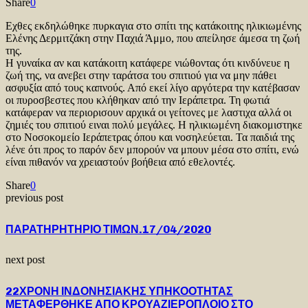
Share
0
Εχθες εκδηλώθηκε πυρκαγια στο σπίτι της κατάκοιτης ηλικιωμένης
Ελένης Δερμιτζάκη στην Παχιά Άμμο, που απείλησε άμεσα τη ζωή
της.
Η γυναίκα αν και κατάκοιτη κατάφερε νιώθοντας ότι κινδύνευε η
ζωή της, να ανεβει στην ταράτσα του σπιτιού για να μην πάθει
ασφυξία από τους καπνούς. Από εκεί λίγο αργότερα την κατέβασαν
οι πυροσβεστες που κλήθηκαν από την Ιεράπετρα. Τη φωτιά
κατάφεραν να περιορισουν αρχικά οι γείτονες με λαστιχα αλλά οι
ζημιές του σπιτιού ειναι πολύ μεγάλες. Η ηλικιωμένη διακομιστηκε
στο Νοσοκομείο Ιεράπετρας όπου και νοσηλεύεται. Τα παιδιά της
λένε ότι προς το παρόν δεν μπορούν να μπουν μέσα στο σπίτι, ενώ
είναι πιθανόν να χρειαστούν βοήθεια από εθελοντές.
Share
0
previous post
ΠΑΡΑΤΗΡΗΤΗΡΙΟ ΤΙΜΩΝ.17/04/2020
next post
22ΧΡΟΝΗ ΙΝΔΟΝΗΣΙΑΚΗΣ ΥΠΗΚΟΟΤΗΤΑΣ
ΜΕΤΑΦΕΡΘΗΚΕ ΑΠΟ ΚΡΟΥΑΖΙΕΡΟΠΛΟΙΟ ΣΤΟ