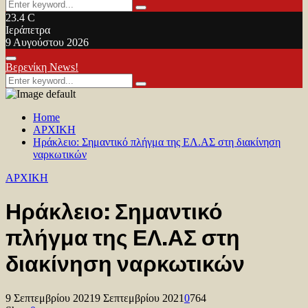
Search
Search
for:
23.4
C
Ιεράπετρα
9 Αυγούστου 2026
Facebook
Twitter
Youtube
Primary
Βερενίκη News!
Menu
Search
Search
for:
Home
ΑΡΧΙΚΗ
Ηράκλειο: Σημαντικό πλήγμα της ΕΛ.ΑΣ στη διακίνηση
ναρκωτικών
ΑΡΧΙΚΗ
Ηράκλειο: Σημαντικό
πλήγμα της ΕΛ.ΑΣ στη
διακίνηση ναρκωτικών
9 Σεπτεμβρίου 2021
9 Σεπτεμβρίου 2021
0
764