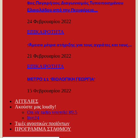
8ος Παγκρήτιος Διαγωνισμός Τυποποιημένου
Ελαιολάδου από την Περιφέρεια…
24 Φεβρουαρίου 2022
ΕΠΙΚΑΙΡΟΤΗΤΑ
«Άμεσα μέτρα στήριξης για τους αγρότες και τους…
21 Φεβρουαρίου 2022
ΕΠΙΚΑΙΡΟΤΗΤΑ
ΜΕΤΡΟ 11 ‘ΒΙΟΛΟΓΙΚΗ ΓΕΩΡΓΙΑ’
15 Φεβρουαρίου 2022
ΑΓΓΕΛΙΕΣ
Ακούστε μας loudly!
On air radio vereniki 89.5
live24
Τιμές αγροτικών προϊόντων
ΠΡΟΓΡΑΜΜΑ ΣΤΑΘΜΟΥ