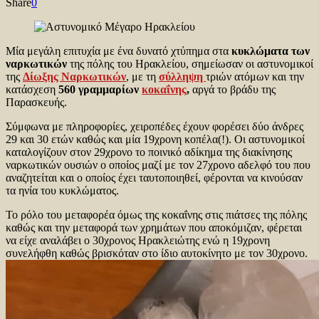
Share
0
Μία μεγάλη επιτυχία με ένα δυνατό χτύπημα στα
κυκλώματα των
ναρκωτικών
της πόλης του Ηρακλείου, σημείωσαν οι αστυνομικοί
της
Δίωξης Ναρκωτικών
, με τη
σύλληψη
τριών ατόμων και την
κατάσχεση
560 γραμμαρίων
κοκαΐνης
,
αργά το βράδυ της
Παρασκευής.
Σύμφωνα με πληροφορίες, χειροπέδες έχουν φορέσει δύο άνδρες
29 και 30 ετών καθώς και μία 19χρονη κοπέλα(!). Οι αστυνομικοί
καταλογίζουν στον 29χρονο το ποινικό αδίκημα της διακίνησης
ναρκωτικών ουσιών ο οποίος μαζί με τον 27χρονο αδελφό του που
αναζητείται και ο οποίος έχει ταυτοποιηθεί, φέρονται να κινούσαν
τα ηνία του κυκλώματος.
Το ρόλο του μεταφορέα όμως της κοκαΐνης στις πιάτσες της πόλης
καθώς και την μεταφορά των χρημάτων που αποκόμιζαν, φέρεται
να είχε αναλάβει ο 30χρονος Ηρακλειώτης ενώ η 19χρονη
συνελήφθη καθώς βρισκόταν στο ίδιο αυτοκίνητο με τον 30χρονο.