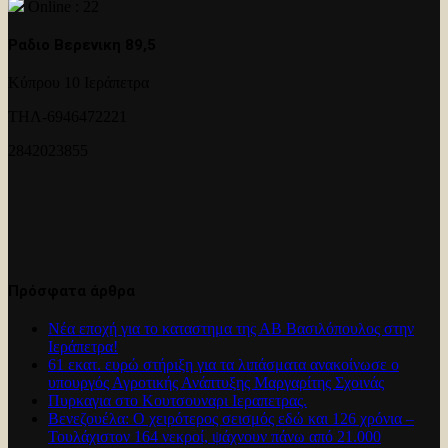
Online : 22
Ραδιο Βερενικη 89,5
Κύπρου 10 Ιεράπετρα
ΤΗΛ-6946472221
2842023855
Πρόσφατα άρθρα
Νέα εποχή για το καταστημα της ΑΒ Βασιλόπουλος στην
Ιεράπετρα!
61 εκατ. ευρώ στήριξη για τα λιπάσματα ανακοίνωσε ο
υπουργός Αγροτικής Ανάπτυξης Μαργαρίτης Σχοινάς
Πυρκαγια στο Κουτσουναρι Ιεραπετρας.
Βενεζουέλα: Ο χειρότερος σεισμός εδώ και 126 χρόνια –
Τουλάχιστον 164 νεκροί, ψάχνουν πάνω από 21.000