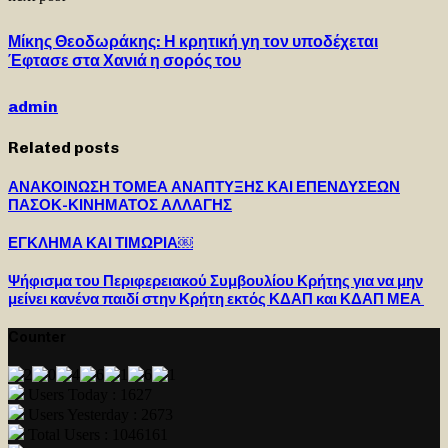
Μίκης Θεοδωράκης: Η κρητική γη τον υποδέχεται
Έφτασε στα Χανιά η σορός του
admin
Related posts
ΑΝΑΚΟΙΝΩΣΗ ΤΟΜΕΑ ΑΝΑΠΤΥΞΗΣ ΚΑΙ ΕΠΕΝΔΥΣΕΩΝ
ΠΑΣΟΚ-ΚΙΝΗΜΑΤΟΣ ΑΛΛΑΓΗΣ
ΕΓΚΛΗΜΑ ΚΑΙ ΤΙΜΩΡΙΑ￼
Ψήφισμα του Περιφερειακού Συμβουλίου Κρήτης για να μην
μείνει κανένα παιδί στην Κρήτη εκτός ΚΔΑΠ και ΚΔΑΠ ΜΕΑ
Counter
Users Today : 1627
Users Yesterday : 2673
Total Users : 1046161