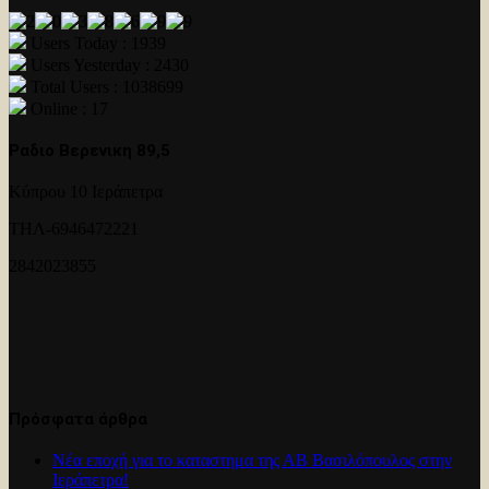
Users Today : 1939
Users Yesterday : 2430
Total Users : 1038699
Online : 17
Ραδιο Βερενικη 89,5
Κύπρου 10 Ιεράπετρα
ΤΗΛ-6946472221
2842023855
Πρόσφατα άρθρα
Νέα εποχή για το καταστημα της ΑΒ Βασιλόπουλος στην
Ιεράπετρα!