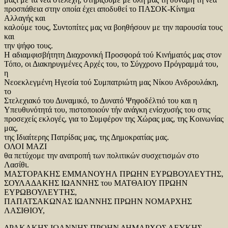
προσπάθεια στην οποία έχει αποδυθεί το ΠΑΣΟΚ-Κίνημα
Αλλαγής και
καλούμε τους, Συντοπίτες μας να βοηθήσουν με την παρουσία τους
και
την ψήφο τους.
Η αδιαμφισβήτητη Διαχρονική Προσφορά τού Κινήματός μας στον
Τόπο, οι Διακηρυγμένες Αρχές του, το Σύγχρονο Πρόγραμμά του,
η
Νεοεκλεγμένη Ηγεσία τού Συμπατριώτη μας Νίκου Ανδρουλάκη,
το
Στελεχιακό του Δυναμικό, το Δυνατό Ψηφοδέλτιό του και η
Υπευθυνότητά του, πιστοποιούν τήν ανάγκη ενίσχυσής του στις
προσεχείς εκλογές, για το Συμφέρον της Χώρας μας, της Κοινωνίας
μας,
της Ιδιαίτερης Πατρίδας μας, της Δημοκρατίας μας.
ΟΛΟΙ ΜΑΖΙ
θα πετύχομε την ανατροπή των πολιτικών συσχετισμών στο
Λασίθι.
ΜΑΣΤΟΡΑΚΗΣ ΕΜΜΑΝΟΥΗΛ ΠΡΩΗΝ ΕΥΡΩΒΟΥΛΕΥΤΗΣ,
ΣΟΥΛΑΔΑΚΗΣ ΙΩΑΝΝΗΣ του ΜΑΤΘΑΙΟΥ ΠΡΩΗΝ
ΕΥΡΩΒΟΥΛΕΥΤΗΣ,
ΠΑΠΑΤΣΑΚΩΝΑΣ ΙΩΑΝΝΗΣ ΠΡΩΗΝ ΝΟΜΑΡΧΗΣ
ΛΑΣΙΘΙΟΥ,
ΔΡΑΚΑΚΗΣ ΙΩΑΝΝΗΣ ΠΡΩΗΝ ΔΗΜΑΡΧΟΣ ΛΕΥΚΗΣ,