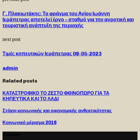
Γ. Πλακιωτάκης: Το φράγμα του Αγίου Ιωάννη
Ιεράπετρας αποτελεί έργο – σταθμό για την αγροτική και
τουριστική ανάπτυξη της περιοχής
next post
Τιμές κηπευτικών Ιεράπετρας 08-05-2023
admin
Related posts
ΚΑΤΑΣΤΡΟΦΙΚΟ ΤΟ ΖΕΣΤΟ ΦΘΙΝΟΠΩΡΟ ΓΙΑ ΤΑ
ΚΗΠΕΥΤΙΚΑ ΚΑΙ ΤΟ ΛΑΔΙ
Στόχοι κοινωνικής και οικονομικής ανθεκτικότητας
Κοινωνικό μέρισμα 2018
Counter