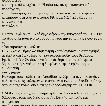
πλουσιότεροι
και οι φτωχοί φτωχότεροι. Η αδιαφάνεια, η επικοινωνιακή
προσέγγιση
και ο λαϊκισμός είναι ο τρόπος που πολιτεύονται προκειμένου να
κρατήσουν στη ζωή το ψεύτικο δίλημμα ΝΔ ή Σύριζα με τη
κοινωνία στο
περιθώριο.
Όλα τα μεγάλα και μικρά έργα φέρουν την υπογραφή του ΠΑΣΟΚ.
Το Λασίθι ξεχασμένο το θυμούνται δύο μήνες πριν τις εκλογές για
να
εξαπατήσουν τους πολίτες.
Η Ν.Δ και ο Σύριζα ως κυβέρνηση λειτούργησαν με αυταρχισμό,
ανεξέλεγκτη διακυβέρνηση και υπονόμευσαν τους θεσμούς.
Εμείς το ΠΑΣΟΚ διαχρονικά αποδείξαμε και πιστεύουμε στη
δημοκρατική λογοδοσία, τη διαφάνεια, την υπεράσπιση και
εμβάθυνση
των θεσμών.
Καλούμε τους πολίτες του Λασιθίου ανεξάρτητα των τελευταίων
πολιτικών τους επιλογών να σκεφτούν τι έχασε το Λασίθι από την
απουσία της κοινοβουλευτικής εκπροσώπησης του ΠΑΣΟΚ.
ΟΛΟΙ εμείς που έχουμε υπηρετήσει τον Λαό τού Νομού μας από
διάφορες θέσεις ευθύνης, συνεπή μέλη τής πολιτικής μας
οικογένειας
μαζί με τα νέα στελέχη, στηρίζουμε με όλη μας τη δύναμη τη νέα