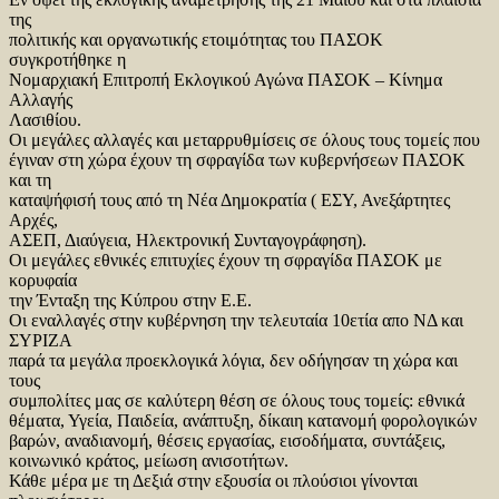
της
πολιτικής και οργανωτικής ετοιμότητας του ΠΑΣΟΚ
συγκροτήθηκε η
Νομαρχιακή Επιτροπή Εκλογικού Αγώνα ΠΑΣΟΚ – Κίνημα
Αλλαγής
Λασιθίου.
Οι μεγάλες αλλαγές και μεταρρυθμίσεις σε όλους τους τομείς που
έγιναν στη χώρα έχουν τη σφραγίδα των κυβερνήσεων ΠΑΣΟΚ
και τη
καταψήφισή τους από τη Νέα Δημοκρατία ( ΕΣΥ, Ανεξάρτητες
Αρχές,
ΑΣΕΠ, Διαύγεια, Ηλεκτρονική Συνταγογράφηση).
Οι μεγάλες εθνικές επιτυχίες έχουν τη σφραγίδα ΠΑΣΟΚ με
κορυφαία
την Ένταξη της Κύπρου στην Ε.Ε.
Οι εναλλαγές στην κυβέρνηση την τελευταία 10ετία απο ΝΔ και
ΣΥΡΙΖΑ
παρά τα μεγάλα προεκλογικά λόγια, δεν οδήγησαν τη χώρα και
τους
συμπολίτες μας σε καλύτερη θέση σε όλους τους τομείς: εθνικά
θέματα, Υγεία, Παιδεία, ανάπτυξη, δίκαιη κατανομή φορολογικών
βαρών, αναδιανομή, θέσεις εργασίας, εισοδήματα, συντάξεις,
κοινωνικό κράτος, μείωση ανισοτήτων.
Κάθε μέρα με τη Δεξιά στην εξουσία οι πλούσιοι γίνονται