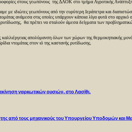
ληροφορίες στους γεωπόνους της ΔΑΟΚ στο τμήμα Αγροτικής Ανάπτυξη
ε με ιδιώτες γεωπόνους από την ευρύτερη Ιεράπετρα και διαπιστώσαμ
 ντομάτας ανάμεσα στις οποίες υπάρχουν κάποια λίγα φυτά στο αρχικό
ής ρυτίδωσης, θα πρέπει να σταλούν άμεσα δείγματα των προβληματικ
ς καλλιέργειας απολύμανση όλων των χώρων της θερμοκηπιακής μονάδα
ίδια ντομάτας στον ιό της καστανής ρυτίδωσης.
ακίνηση ναρκωτικών ουσιών, στο Λασίθι.
Κρήτης από τους μηχανικούς του Υπουργείου Υποδομών και 