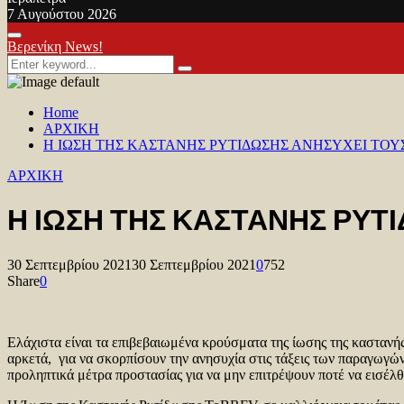
7 Αυγούστου 2026
Facebook
Twitter
Youtube
Primary
Βερενίκη News!
Menu
Search
Search
for:
Home
ΑΡΧΙΚΗ
Η ΙΩΣΗ ΤΗΣ ΚΑΣΤΑΝΗΣ ΡΥΤΙΔΩΣΗΣ ΑΝΗΣΥΧΕΙ ΤΟ
ΑΡΧΙΚΗ
Η ΙΩΣΗ ΤΗΣ ΚΑΣΤΑΝΗΣ ΡΥΤ
30 Σεπτεμβρίου 2021
30 Σεπτεμβρίου 2021
0
752
Share
0
Ελάχιστα είναι τα επιβεβαιωμένα κρούσματα της ίωσης της καστανής
αρκετά, για να σκορπίσουν την ανησυχία στις τάξεις των παραγωγών
προληπτικά μέτρα προστασίας για να μην επιτρέψουν ποτέ να εισέλθε