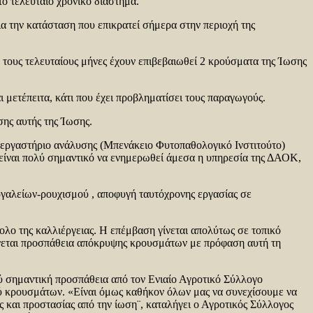
ο τελευταίο χρονικό διάστημα.
ια την κατάσταση που επικρατεί σήμερα στην περιοχή της
ους τελευταίους μήνες έχουν επιβεβαιωθεί 2 κρούσματα της Ίωσης
μετέπειτα, κάτι που έχει προβληματίσει τους παραγωγούς.
σης αυτής της Ίωσης.
ο εργαστήριο ανάλυσης (Μπενάκειο Φυτοπαθολογικό Ινστιτούτο)
είναι πολύ σημαντικό να ενημερωθεί άμεσα η υπηρεσία της ΔΑΟΚ,
ργαλείων-ρουχισμού , αποφυγή ταυτόχρονης εργασίας σε
ολο της καλλιέργειας. Η επέμβαση γίνεται απολύτως σε τοπικό
γίνεται προσπάθεια απόκρυψης κρουσμάτων με πρόφαση αυτή τη
ύ σημαντική προσπάθεια από τον Ενιαίο Αγροτικό Σύλλογο
ύ κρουσμάτων. «Είναι όμως καθήκον όλων μας να συνεχίσουμε να
 και προστασίας από την ίωση¨, καταλήγει ο Αγροτικός Σύλλογος