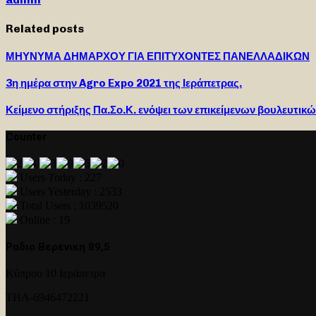
Related posts
ΜΗΥΝΥΜΑ ΔΗΜΑΡΧΟΥ ΓΙΑ ΕΠΙΤΥΧΟΝΤΕΣ ΠΑΝΕΛΛΑΔΙΚΩΝ
3η ημέρα στην Agro Expo 2021 της Ιεράπετρας.
Κείμενο στήριξης Πα.Σο.Κ. ενόψει των επικείμενων βουλευτικ
Counter
Users Today : 227
Users Yesterday : 2533
Total Users : 1039520
Online : 19
Ραδιο Βερενικη 89,5
Κύπρου 10 Ιεράπετρα
ΤΗΛ-6946472221