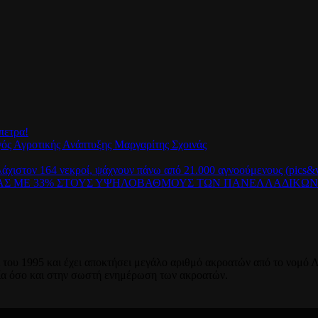
πετρα!
γός Αγροτικής Ανάπτυξης Μαργαρίτης Σχοινάς
λάχιστον 164 νεκροί, ψάχνουν πάνω από 21.000 αγνοούμενους (pics&v
ΡΑΣ ΜΕ 33% ΣΤΟΥΣ ΥΨΗΛΟΒΑΘΜΟΥΣ ΤΩΝ ΠΑΝΕΛΛΑΔΙΚΩ
του 1995 και έχει αποκτήσει μεγάλο αριθμό ακροατών από το νομό Λ
ία όσο και στην σωστή ενημέρωση των ακροατών.