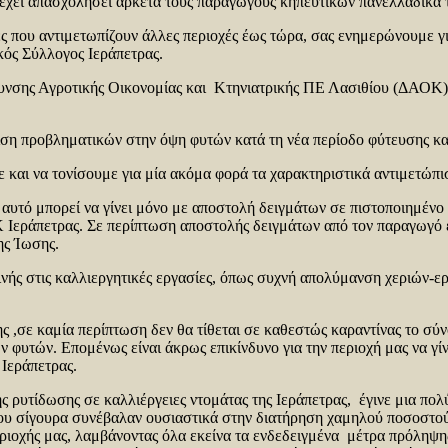
χει απασχολήσει αρκετά τους παραγωγούς κηπευτικών πανελλαδικά τ
ες που αντιμετωπίζουν άλλες περιοχές έως τώρα, σας ενημερώνουμε γ
κός Σύλλογος Ιεράπετρας.
νσης Αγροτικής Οικονομίας και Κτηνιατρικής ΠΕ Λασιθίου (ΔΑΟΚ) τ
ση προβληματικών στην όψη φυτών κατά τη νέα περίοδο φύτευσης και 
 και να τονίσουμε για μία ακόμα φορά τα χαρακτηριστικά αντιμετώπι
 αυτό μπορεί να γίνει μόνο με αποστολή δειγμάτων σε πιστοποιημέν
 Ιεράπετρας. Σε περίπτωση αποστολής δειγμάτων από τον παραγωγό 
ης Ίωσης.
ινής στις καλλιεργητικές εργασίες, όπως συχνή απολύμανση χεριών-ε
 ,σε καμία περίπτωση δεν θα τίθεται σε καθεστώς καραντίνας το σύν
ν φυτών. Επομένως είναι άκρως επικίνδυνο για την περιοχή μας να 
 Ιεράπετρας.
ρυτίδωσης σε καλλιέργειες ντομάτας της Ιεράπετρας, έγινε μια πολ
ου σίγουρα συνέβαλαν ουσιαστικά στην διατήρηση χαμηλού ποσοστο
ριοχής μας, λαμβάνοντας όλα εκείνα τα ενδεδειγμένα μέτρα πρόληψης