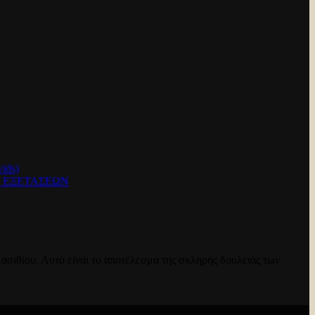
ids)
Ν ΕΞΕΤΑΣΕΩΝ
ασιθίου. Αυτό είναι το αποτέλεσμα της σκληρής δουλειάς των