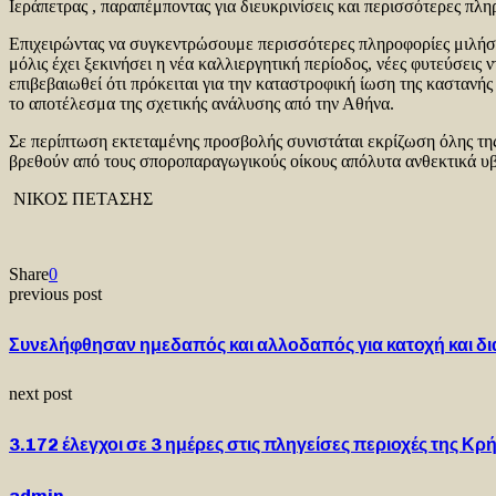
Ιεράπετρας , παραπέμποντας για διευκρινίσεις και περισσότερες π
Επιχειρώντας να συγκεντρώσουμε περισσότερες πληροφορίες μιλήσαμ
μόλις έχει ξεκινήσει η νέα καλλιεργητική περίοδος, νέες φυτεύσεις
επιβεβαιωθεί ότι πρόκειται για την καταστροφική ίωση της κασταν
το αποτέλεσμα της σχετικής ανάλυσης από την Αθήνα.
Σε περίπτωση εκτεταμένης προσβολής συνιστάται εκρίζωση όλης τη
βρεθούν από τους σποροπαραγωγικούς οίκους απόλυτα ανθεκτικά υβρ
ΝΙΚΟΣ ΠΕΤΑΣΗΣ
Share
0
previous post
Συνελήφθησαν ημεδαπός και αλλοδαπός για κατοχή και δι
next post
3.172 έλεγχοι σε 3 ημέρες στις πληγείσες περιοχές της 
admin