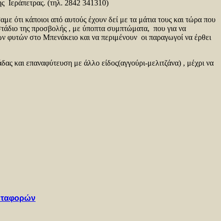
ς Ιεράπετρας. (τηλ. 2842 341310)
ε ότι κάποιοι από αυτούς έχουν δεί με τα μάτια τους και τώρα που
 στάδιο της προσβολής , με ύποπτα συμπτώματα, που για να
ών φυτών στο Μπενάκειο και να περιμένουν οι παραγωγοί να έρθει
ς και επαναφύτευση με άλλο είδος(αγγούρι-μελιτζάνα) , μέχρι να
Μεταφορών