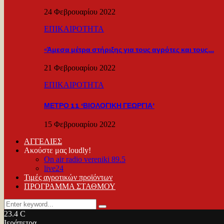
24 Φεβρουαρίου 2022
ΕΠΙΚΑΙΡΟΤΗΤΑ
«Άμεσα μέτρα στήριξης για τους αγρότες και τους…
21 Φεβρουαρίου 2022
ΕΠΙΚΑΙΡΟΤΗΤΑ
ΜΕΤΡΟ 11 ‘ΒΙΟΛΟΓΙΚΗ ΓΕΩΡΓΙΑ’
15 Φεβρουαρίου 2022
ΑΓΓΕΛΙΕΣ
Ακούστε μας loudly!
On air radio vereniki 89.5
live24
Τιμές αγροτικών προϊόντων
ΠΡΟΓΡΑΜΜΑ ΣΤΑΘΜΟΥ
Search
Search
for:
23.4
C
Ιεράπετρα