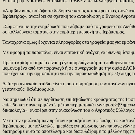
Η Ίωση της Καστανής Ρυτίδωσης ToBRFV σε καλλιέργεια τομάτας έ
«Λαμβάνοντας υπ’ όψη τα δεδομένα και τις καταστρεπτικές συνέπει
Ιεράπετρας», αναφέρει σε σχετική του ανακοίνωση ο Ενιαίος Αγροτι
«Σύμφωνα με την ενημέρωση που λάβαμε από το γραφείο της Διεύθυ
σε καλλιέργεια τομάτας στην ευρύτερη περιοχή της Ιεράπετρας.
Ταυτόχρονα όμως έρχονται πληροφορίες στα γραφεία μας για εμφάνι
Με αφορμή τα παραπάνω, είναι επιτακτική ανάγκη να υπενθυμίσουμε
Πρώτο κρίσιμο σημείο είναι η έγκαιρη διάγνωση του παθογόνου και
μεμονωμένα από τον παραγωγό ή σε συνεργασία με την οικία ΔΑΟΚ
που έχει και την αρμοδιότητα για την παρακολούθηση της εξέλιξης τ
Δεύτερο αναγκαίο στάδιο είναι η αυστηρή τήρηση των κανόνων υγιε
γειτονικούς θαλάμους ,κ.α.
Να σημειωθεί ότι σε περίπτωση επιβεβαίωσης κρούσματος της Ίωσης
επίπεδο και συγκεκριμένα 2 μέτρα περιμετρικά των προσβεβλημένω
δικαιολογία», αναφέρει στην ανακοίνωση του ο Αγροτικός Σύλλογος
Μετά την εμφάνιση των πρώτων κρουσμάτων της ίωσης της καστανής 
Ιεράπετρας , με πολλαπλές ημερίδες ενημέρωσης των παραγωγών π
διατηρούμε αυτό το αποτέλεσμα και διαφυλάξουμε το μέλλον της πε