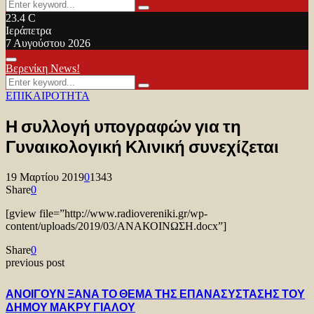
Search
Search
for:
23.4
C
Ιεράπετρα
7 Αυγούστου 2026
Facebook
Twitter
Youtube
Primary
Βερενίκη News!
Menu
Search
Search
for:
ΕΠΙΚΑΙΡΟΤΗΤΑ
Η συλλογή υπογραφών για τη
Γυναικολογική Κλινική συνεχίζεται
19 Μαρτίου 2019
0
1343
Share
0
[gview file=”http://www.radiovereniki.gr/wp-
content/uploads/2019/03/ΑΝΑΚΟΙΝΩΣΗ.docx”]
Share
0
previous post
ΑΝΟΙΓΟΥΝ ΞΑΝΑ ΤΟ ΘΕΜΑ ΤΗΣ ΕΠΑΝΑΣΥΣΤΑΣΗΣ ΤΟΥ
ΔΗΜΟΥ ΜΑΚΡΥ ΓΙΑΛΟΥ