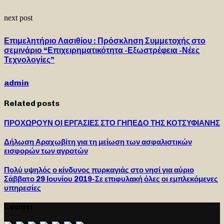
next post
Επιμελητήριο Λασιθίου : Πρόσκληση Συμμετοχής στο
σεμινάριο “Επιχειρηματικότητα -Εξωστρέφεια -Νέες
Τεχνολογίες”
admin
Related posts
ΠΡΟΧΩΡΟΥΝ ΟΙ ΕΡΓΑΣΙΕΣ ΣΤΟ ΓΗΠΕΔΟ ΤΗΣ ΚΟΤΣΥΦΙΑΝΗΣ
Δήλωση Αραχωβίτη για τη μείωση των ασφαλιστικών
εισφορών των αγροτών
Πολύ υψηλός ο κίνδυνος πυρκαγιάς στο νησί για αύριο
Σάββατο 29 Ιουνίου 2019-Σε επιφυλακή όλες οι εμπλεκόμενες
υπηρεσίες
Counter