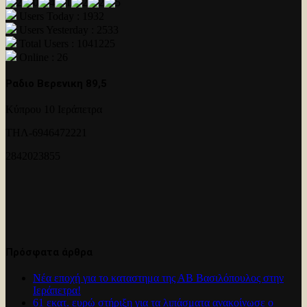
Users Today : 1932
Users Yesterday : 2533
Total Users : 1041225
Online : 26
Ραδιο Βερενικη 89,5
Κύπρου 10 Ιεράπετρα
ΤΗΛ-6946472221
2842023855
Πρόσφατα άρθρα
Νέα εποχή για το καταστημα της ΑΒ Βασιλόπουλος στην
Ιεράπετρα!
61 εκατ. ευρώ στήριξη για τα λιπάσματα ανακοίνωσε ο