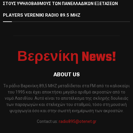
ΣΤΟΥΣ ΥΨΗΛΟΒΑΘΜΟΥΣ ΤΩΝ ΠΑΝΕΛΛΑΔΙΚΩΝ ΕΞΕΤΑΣΕΩΝ
PLAYERS VERENIKI RADIO 89.5 MHZ
Βερενίκη News!
ABOUT US
Το ράδιο Βερενίκη 89,5 MHZ μεταδίδεται στα FM από το καλοκαίρι
του 1995 και έχει αποκτήσει μεγάλο αριθμό ακροατών από το
νομό Λασιθίου. Αυτό είναι το αποτέλεσμα της σκληρής δουλειάς
των παραγωγών και στελεχών του σταθμού, τόσο στη μουσική
ψυχαγωγία όσο και στην σωστή ενημέρωση των ακροατών.
Contact us:
radio895@otenet.gr