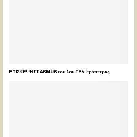
ΕΠΙΣΚΕΨΗ ERASMUS του 1ου ΓΕΛ Ιεράπετρας