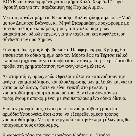
ΒΟΑΚ και συγκεκριμένα για το τμήμα Καλό Χωριό- Γέφυρα
Φρουζή και για την παράκαμψη της Παχιάς Αμμου.
Μετά τη συνάντηση, ο κ. Θεοδόσης Καλαντζάκης δήλωσε: «Μαζί
με τον Δήμαρχο Βιάννου, κ. Μηνά Σταυρακάκη, προχωρούμε με
συνέπεια στις διεκδικήσεις μας για την υλοποίηση των
απαραίτητων οδικών έργων, για την ταχύτερη και ασφαλέστερη
σύνδεση των δύο Δήμων.
Σύντομα, όπως μας διαβεβαίωσε ο Περιφερειάρχης Κρήτης, θα
επισκεφτεί το οδικό τμήμα από τον Μύρτο έως τα Τέρτσα ειδικό
κλιμάκιο μηχανικών για αυτοψία και εν συνεχεία η Περιφέρεια θα
προβεί στη χρηματοδότηση των αναγκαίων μελετών.
Δε σταματάμε, όμως, εδώ. Οφείλουν όλοι να κατανοήσουν την
ανάγκη χρηματοδότησης και ολοκλήρωσης των μελετών και για το
νότιο οδικό άξονα, ώστε να είναι εφικτή στο μέλλον η
χρηματοδότηση και η κατασκευή του. Δεν είναι δυνατόν να
παραμένουμε αποκομμένοι με ένα πεπαλαιωμένο οδικό δίκτυο.
Επόμενη κίνησή μας, είναι η από κοινού μετάβασή μας στα
αρμόδια Υπουργεία, έτσι ώστε να εξευρεθεί άμεσα τρόπος
χρηματοδότησης. Με τη συνεργασία και την θέληση όλων μας θα
πετύχουμε τους στόχους μας.
Ευχαριστώ τόσο τον περιφερειάρχη Κρήτης κ. Σταύρο