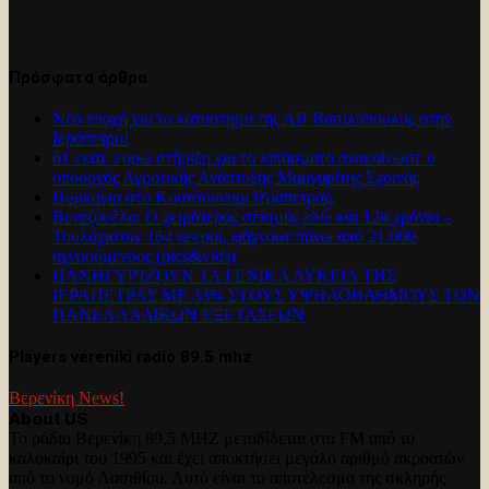
Πρόσφατα άρθρα
Νέα εποχή για το καταστημα της ΑΒ Βασιλόπουλος στην
Ιεράπετρα!
61 εκατ. ευρώ στήριξη για τα λιπάσματα ανακοίνωσε ο
υπουργός Αγροτικής Ανάπτυξης Μαργαρίτης Σχοινάς
Πυρκαγια στο Κουτσουναρι Ιεραπετρας.
Βενεζουέλα: Ο χειρότερος σεισμός εδώ και 126 χρόνια –
Τουλάχιστον 164 νεκροί, ψάχνουν πάνω από 21.000
αγνοούμενους (pics&vids)
ΠΑΝΗΓΥΡΊΖΟΥΝ ΤΑ ΓΕΝΙΚΑ ΛΥΚΕΙΑ ΤΗΣ
ΙΕΡΑΠΕΤΡΑΣ ΜΕ 33% ΣΤΟΥΣ ΥΨΗΛΟΒΑΘΜΟΥΣ ΤΩΝ
ΠΑΝΕΛΛΑΔΙΚΩΝ ΕΞΕΤΑΣΕΩΝ
Players vereniki radio 89.5 mhz
Βερενίκη News!
About US
Το ράδιο Βερενίκη 89,5 MHZ μεταδίδεται στα FM από το
καλοκαίρι του 1995 και έχει αποκτήσει μεγάλο αριθμό ακροατών
από το νομό Λασιθίου. Αυτό είναι το αποτέλεσμα της σκληρής