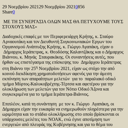
29 Νοεμβρίου 2021
29 Νοεμβρίου 2021
0
856
Share
0
ΜΕ ΤΗ ΣΥΝΕΡΓΑΣΙΑ ΟΛΩΝ ΜΑΣ ΘΑ ΠΕΤΥΧΟΥΜΕ ΤΟΥΣ
ΣΤΟΧΟΥΣ ΜΑΣ»
Διαδοχικές επαφές με τον Περιφερειάρχη Κρήτης, κ. Σταύρο
Αρναουτάκη και τον Διευθυντή Συγκοινωνιακών Εργων του
Οργανισμού Ανάπτυξης Κρήτης, κ. Γιώργο Αγαπάκη, είχαν ο
Δήμαρχος Ιεράπετρας, κ. Θεοδόσης Καλαντζάκης και ο Δήμαρχος
Βιάννου, κ. Μηνάς Σταυρακάκης. Οι συναντήσεις αυτές, που
ήρθαν ως επιστέγασμα της επίσκεψης του Δημάρχου Ιεράπετρας
η
στη Βιάννο την 25
Νοεμβρίου 2021, είχαν ως στόχο την από
κοινού διεκδίκηση χρηματοδοτήσεων αφενός για την άμεση
εκπόνηση των απαραίτητων μελετών για το παραλιακό οδικό
τμήμα Μύρτος-Καλυκοβρέχτης-Τέρτσα και αφετέρου για την
ολοκλήρωση των μελετών για τον Νότιο Οδικό Άξονα και
συγκεκριμένα για το τμήμα Ιεράπετρα-Βιάννος.
Επιπλέον, κατά τη συνάντηση με τον κ. Γιώργο Αγαπάκη, οι
Δήμαρχοι είχαν την ευκαιρία να ενημερωθούν πληρέστερα για την
ωριμότητα και το στάδιο ολοκλήρωσης στο οποίο βρίσκονται οι
υπάρχουσες μελέτες του ΝΟΑΚ, ενώ έγινε αποτίμηση των
ενεργειών από πλευράς της Κυβέρνησης και για το θέμα του