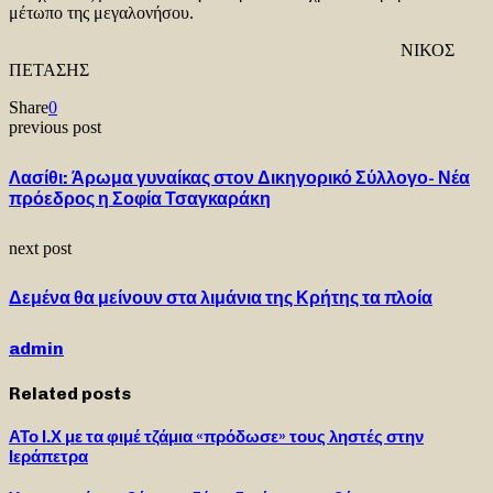
μέτωπο της μεγαλονήσου.
ΝΙΚΟΣ
ΠΕΤΑΣΗΣ
Share
0
previous post
Λασίθι: Άρωμα γυναίκας στον Δικηγορικό Σύλλογο- Νέα
πρόεδρος η Σοφία Τσαγκαράκη
next post
Δεμένα θα μείνουν στα λιμάνια της Κρήτης τα πλοία
admin
Related posts
ΑΤο Ι.Χ με τα φιμέ τζάμια «πρόδωσε» τους ληστές στην
Ιεράπετρα