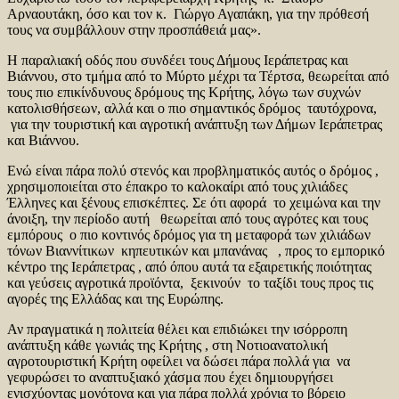
Αρναουτάκη, όσο και τον κ. Γιώργο Αγαπάκη, για την πρόθεσή
τους να συμβάλλουν στην προσπάθειά μας».
Η παραλιακή οδός που συνδέει τους Δήμους Ιεράπετρας και
Βιάννου, στο τμήμα από το Μύρτο μέχρι τα Τέρτσα, θεωρείται από
τους πιο επικίνδυνους δρόμους της Κρήτης, λόγω των συχνών
κατολισθήσεων, αλλά και ο πιο σημαντικός δρόμος ταυτόχρονα,
για την τουριστική και αγροτική ανάπτυξη των Δήμων Ιεράπετρας
και Βιάννου.
Ενώ είναι πάρα πολύ στενός και προβληματικός αυτός ο δρόμος ,
χρησιμοποιείται στο έπακρο το καλοκαίρι από τους χιλιάδες
Έλληνες και ξένους επισκέπτες. Σε ότι αφορά το χειμώνα και την
άνοιξη, την περίοδο αυτή θεωρείται από τους αγρότες και τους
εμπόρους ο πιο κοντινός δρόμος για τη μεταφορά των χιλιάδων
τόνων Βιαννίτικων κηπευτικών και μπανάνας , προς το εμπορικό
κέντρο της Ιεράπετρας , από όπου αυτά τα εξαιρετικής ποιότητας
και γεύσεις αγροτικά προϊόντα, ξεκινούν το ταξίδι τους προς τις
αγορές της Ελλάδας και της Ευρώπης.
Αν πραγματικά η πολιτεία θέλει και επιδιώκει την ισόρροπη
ανάπτυξη κάθε γωνιάς της Κρήτης , στη Νοτιοανατολική
αγροτουριστική Κρήτη οφείλει να δώσει πάρα πολλά για να
γεφυρώσει το αναπτυξιακό χάσμα που έχει δημιουργήσει
ενισχύοντας μονότονα και για πάρα πολλά χρόνια το βόρειο