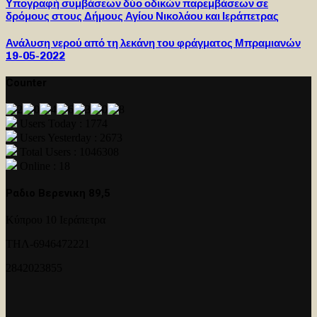
Υπογραφή συμβάσεων δύο οδικών παρεμβάσεων σε
δρόμους στους Δήμους Αγίου Νικολάου και Ιεράπετρας
Ανάλυση νερού από τη λεκάνη του φράγματος Μπραμιανών
19-05-2022
Counter
Users Today : 1774
Users Yesterday : 2673
Total Users : 1046308
Online : 18
Ραδιο Βερενικη 89,5
Κύπρου 10 Ιεράπετρα
ΤΗΛ-6946472221
2842023855