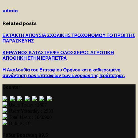
admin
Related posts
ΕΚΤΑΚΤΗ ΑΠΟΥΣΙΑ ΣΧΟΛΙΚΗΣ ΤΡΟΧΟΝΟΜΟΥ ΤΟ ΠΡΩΙ ΤΗΣ
ΠΑΡΑΣΚΕΥΗΣ
ΚΕΡΑΥΝΟΣ ΚΑΤΑΣΤΡΕΨΕ ΟΛΟΣΧΕΡΩΣ ΑΓΡΟΤΙΚΗ
ΑΠΟΘΗΚΗ ΣΤΗΝ ΙΕΡΑΠΕΤΡΑ
Η Ακολουθία του Επιταφίου Θρήνου και η καθιερωμένη
συνάντηση των Επιταφίων των Ενοριών της Ιεράπετρας.
Counter
Users Today : 1607
Users Yesterday : 2533
Total Users : 1040900
Online : 19
Ραδιο Βερενικη 89,5