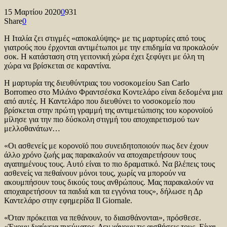
15 Μαρτίου 2020
0
931
Share
0
Η Ιταλία ζει στιγμές «αποκαλύψης» με τις μαρτυρίες από τους
γιατρούς που έρχονται αντιμέτωποι με την επιδημία να προκαλούν
σοκ. Η κατάσταση στη γειτονική χώρα έχει ξεφύγει με όλη τη
χώρα να βρίσκεται σε καραντίνα.
Η μαρτυρία της διευθύντριας του νοσοκομείου San Carlo
Borromeo στο Μιλάνο Φραντσέσκα Κοντελάρο είναι δεδομένα μια
από αυτές. Η Καντελάρο που διευθύνει το νοσοκομείο που
βρίσκεται στην πρώτη γραμμή της αντιμετώπισης του κορονοϊού
μίλησε για την πιο δύσκολη στιγμή του αποχαιρετισμού των
μελλοθανάτων…
«Οι ασθενείς με κορονοϊό που συνειδητοποιούν πως δεν έχουν
άλλο χρόνο ζωής μας παρακαλούν να αποχαιρετήσουν τους
αγαπημένους τους. Αυτό είναι το πιο δραματικό. Να βλέπεις τους
ασθενείς να πεθαίνουν μόνοι τους, χωρίς να μπορούν να
ακουμπήσουν τους δικούς τους ανθρώπους. Μας παρακαλούν να
αποχαιρετήσουν τα παιδιά και τα εγγόνια τους», δήλωσε η Δρ
Καντελάρο στην εφημερίδα Il Giornale.
«Όταν πρόκειται να πεθάνουν, το διαισθάνονται», πρόσθεσε.
«Έχουν διαύγεια πνεύματος. Δεν χάνουν τις αισθήσεις τους. Είναι