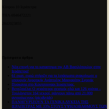
Κύπρου 10 Ιεράπετρα
ΤΗΛ-6946472221
2842023855
Πρόσφατα άρθρα
Νέα εποχή για το καταστημα της ΑΒ Βασιλόπουλος στην
Ιεράπετρα!
61 εκατ. ευρώ στήριξη για τα λιπάσματα ανακοίνωσε ο
υπουργός Αγροτικής Ανάπτυξης Μαργαρίτης Σχοινάς
Πυρκαγια στο Κουτσουναρι Ιεραπετρας.
Βενεζουέλα: Ο χειρότερος σεισμός εδώ και 126 χρόνια –
Τουλάχιστον 164 νεκροί, ψάχνουν πάνω από 21.000
αγνοούμενους (pics&vids)
ΠΑΝΗΓΥΡΊΖΟΥΝ ΤΑ ΓΕΝΙΚΑ ΛΥΚΕΙΑ ΤΗΣ
ΙΕΡΑΠΕΤΡΑΣ ΜΕ 33% ΣΤΟΥΣ ΥΨΗΛΟΒΑΘΜΟΥΣ ΤΩΝ