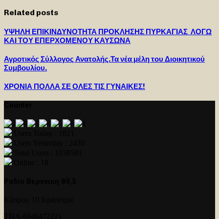
Related posts
ΥΨΗΛΗ ΕΠΙΚΙΝΔΥΝΟΤΗΤΑ ΠΡΟΚΛΗΣΗΣ ΠΥΡΚΑΓΙΑΣ ΛΟΓΩ
ΚΑΙ ΤΟΥ ΕΠΕΡΧΟΜΕΝΟΥ ΚΑΥΣΩΝΑ
Αγροτικός Σύλλογος Ανατολής.Τα νέα μέλη του Διοικητικού
Συμβουλίου.
ΧΡΟΝΙΑ ΠΟΛΛΑ ΣΕ ΟΛΕΣ ΤΙΣ ΓΥΝΑΙΚΕΣ!
Counter
Users Today : 1821
Users Yesterday : 2430
Total Users : 1038581
Online : 18
Ραδιο Βερενικη 89,5
Κύπρου 10 Ιεράπετρα
ΤΗΛ-6946472221