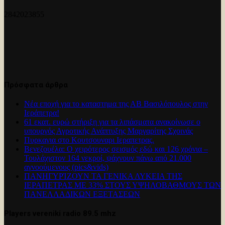
2842023855
Πρόσφατα άρθρα
Νέα εποχή για το καταστημα της ΑΒ Βασιλόπουλος στην
Ιεράπετρα!
61 εκατ. ευρώ στήριξη για τα λιπάσματα ανακοίνωσε ο
υπουργός Αγροτικής Ανάπτυξης Μαργαρίτης Σχοινάς
Πυρκαγια στο Κουτσουναρι Ιεραπετρας.
Βενεζουέλα: Ο χειρότερος σεισμός εδώ και 126 χρόνια –
Τουλάχιστον 164 νεκροί, ψάχνουν πάνω από 21.000
αγνοούμενους (pics&vids)
ΠΑΝΗΓΥΡΊΖΟΥΝ ΤΑ ΓΕΝΙΚΑ ΛΥΚΕΙΑ ΤΗΣ
ΙΕΡΑΠΕΤΡΑΣ ΜΕ 33% ΣΤΟΥΣ ΥΨΗΛΟΒΑΘΜΟΥΣ ΤΩΝ
ΠΑΝΕΛΛΑΔΙΚΩΝ ΕΞΕΤΑΣΕΩΝ
Players vereniki radio 89.5 mhz