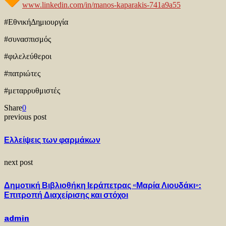
www.linkedin.com/in/manos-kaparakis-741a9a55
#ΕθνικήΔημιουργία
#συνασπισμός
#φιλελεύθεροι
#πατριώτες
#μεταρρυθμιστές
Share
0
previous post
Ελλείψεις των φαρμάκων
next post
Δημοτική Βιβλιοθήκη Ιεράπετρας «Μαρία Λιουδάκι»:
Επιτροπή Διαχείρισης και στόχοι
admin