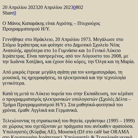
20 Απριλίου 2023
20 Απριλίου 2023
0
802
Share
0
Ο Μάνος Καπαράκης είναι Αγρότης – Πτυχιούχος
Προγραμματισμού Η/Υ.
Γεννήθηκε στο Ηράκλειο, 20 Απριλίου 1973. Μεγάλωσε στο
Στόμιο Ιεράπετρας και φοίτησε στο Δημοτικό Σχολείο Νέας
Ανατολής, αργότερα στο 1ο Γυμνάσιο και 1ο Γενικό Λύκειο
Ιεράπετρας. Είναι παντρεμένος, από τον Αύγουστο του 2008, με
την Ιωάννα Χατζάκη, και έχουν δύο κόρες, την Όλγα και τη Μαρία.
Από μικρός έτρεφε μεγάλη αγάπη για τον κινηματογράφο, τη
μουσική, τις ηχογραφήσεις, τα ηλεκτρονικά και την τεχνολογία
γενικότερα.
Κατά τη μετά το Λύκειο πορεία του στην Εκπαίδευση, τον κέρδισε
ο προγραμματισμός ηλεκτρονικών υπολογιστών (Σχολές Δέλτα –
Τμήμα Προγραμματισμού Η/Υ). Στα μαθητικά-φοιτητικά του
χρόνια, έμαθε Αγγλικά και Γερμανικά.
Τελειώνοντας τη στρατιωτική του θητεία, εργάστηκε (1995 – 1999)
σε χώρους που σχετίζονταν με πράγματα που ανέκαθεν αγαπούσα.
Υπολογιστές (Κύρβας ΑΕ), Μουσική (DJ στο café bar ORAMA
στο Κουτσουνάρι Ιεράπετρας), Υπολογιστές & Τεχνολογία γενικά