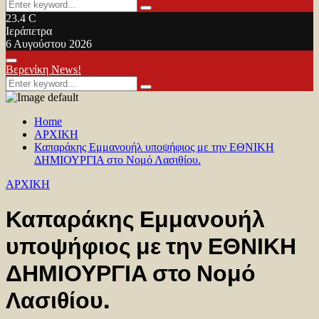
Search
Search
for:
23.4
C
Ιεράπετρα
6 Αυγούστου 2026
Facebook
Twitter
Youtube
Primary
Βερενίκη News!
Menu
Search
Search
for:
Home
ΑΡΧΙΚΗ
Καπαράκης Εμμανουήλ υποψήφιος με την ΕΘΝΙΚΗ
ΔΗΜΙΟΥΡΓΙΑ στο Νομό Λασιθίου.
ΑΡΧΙΚΗ
Καπαράκης Εμμανουήλ
υποψήφιος με την ΕΘΝΙΚΗ
ΔΗΜΙΟΥΡΓΙΑ στο Νομό
Λασιθίου.