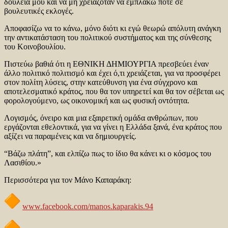
δουλειά μου και να μη χρειαζόταν να εμπλακώ ποτέ σε
βουλευτικές εκλογές.
Αποφασίζω να το κάνω, μόνο διότι κι εγώ θεωρώ απόλυτη ανάγκη
την αντικατάσταση του πολιτικού συστήματος και της σύνθεσης
του Κοινοβουλίου.
Πιστεύω βαθιά ότι η ΕΘΝΙΚΗ ΔΗΜΙΟΥΡΓΙΑ πρεσβεύει έναν
άλλο πολιτικό πολιτισμό και έχει ό,τι χρειάζεται, για να προσφέρει
στον πολίτη λύσεις, στην κατεύθυνση για ένα σύγχρονο και
αποτελεσματικό κράτος, που θα τον υπηρετεί και θα τον σέβεται ως
φορολογούμενο, ως οικονομική και ως φυσική οντότητα.
Λογισμός, όνειρο και μια εξαιρετική ομάδα ανθρώπων, που
εργάζονται εθελοντικά, για να γίνει η Ελλάδα ξανά, ένα κράτος που
αξίζει να παραμένεις και να δημιουργείς.
“Βάζω πλάτη”, και ελπίζω πως το ίδιο θα κάνει κι ο κόσμος του
Λασιθίου.»
Περισσότερα για τον Μάνο Καπαράκη:
www.facebook.com/manos.kaparakis.94