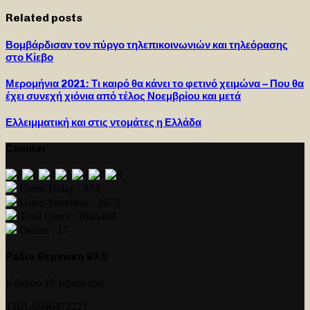
Related posts
Βομβάρδισαν τον πύργο τηλεπικοινωνιών και τηλεόρασης
στο Κίεβο
Μερομήνια 2021: Τι καιρό θα κάνει το φετινό χειμώνα – Που θα
έχει συνεχή χιόνια από τέλος Νοεμβρίου και μετά
Ελλειμματική και στις ντομάτες η Ελλάδα
Counter
Users Today : 874
Users Yesterday : 2673
Total Users : 1045408
Online : 17
Ραδιο Βερενικη 89,5
Κύπρου 10 Ιεράπετρα
ΤΗΛ-6946472221