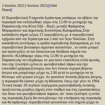
2 Ιουλίου 2021
2 Ιουλίου 2021
0
1044
Share
0
Η Πυροσβεστική Υπηρεσία Ιεράπετρας κατάφερε να σβήσει την
πυρκαγιά που εκδηλώθηκε γύρω στις 12.00 το μεσημέρι της
Παρασκευής στη θέση Οξά – Βιγλί, μεταξύ Φράγματος
Μπραμιανών και Δημοτικής Κοινότητας Καλαμαύκας.Στην
κατάσβεση πήραν μέρος 15 πυροσβέστες με 4 πυροσβεστικά
οχήματα από την Ιεράπετρα και 2 από τον Άγιο Νικόλαο. Στην
κατάσβεση συνέδραμε η ομάδα πυρόσβεσης Καλαμαύκας με ένα
πυροσβεστικό βυτιοφόρο αγροτικό αυτοκίνητο , το οποίο μπορεί
και προσεγγίζει τα πιο δύσκολα και δύσβατα σημεία του
βουνού.«Κληθήκαμε γύρω στις 12.00 το μεσημέρι της
Παρασκευής να επέμβουμε σε μια πολύ επικίνδυνη εστία φωτιάς,
που είχε ξεκινήσει μέσα σε φωτοβολταϊκό πάρκο και είχε
επεκταθεί γρήγορα,Ευτυχώς που δεν έπνεαν ισχυροί βόρειοι
άνεμοι και μπορέσαμε μέχρι τις 2.00 μετά το μεσημέρι να τη
θέσουμε υπό μερικό έλεγχο. Αν φυσούσε δυνατός βόρειος άνεμος,
η πυρκαγιά θα έφτανε μέχρι τη θάλασσα, όπως είχε γίνει το 1994.
Τελικά έκαψε 20 περίπου στρέμματα χορτολιβαδικής έκτασης,
προξενώντας μεγάλες ζημιές στον σταθμό και στις εγκαταστάσεις
του ίδιου του φωτοβολταϊκού πάρκου, απ΄ όπου ξεκίνησε η εστία
της πυρκαγιάς.Εμείς θα συνεχίσουμε την επιτήρηση της πυρκαγιάς
και θα αφήσουμε πυροσβεστικό αυτοκίνητο στο σημείο μέχρι το