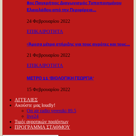
8ος Παγκρήτιος Διαγωνισμός Τυποποιημένου
Ελαιολάδου από την Περιφέρεια…
24 Φεβρουαρίου 2022
ΕΠΙΚΑΙΡΟΤΗΤΑ
«Άμεσα μέτρα στήριξης για τους αγρότες και τους…
21 Φεβρουαρίου 2022
ΕΠΙΚΑΙΡΟΤΗΤΑ
ΜΕΤΡΟ 11 ‘ΒΙΟΛΟΓΙΚΗ ΓΕΩΡΓΙΑ’
15 Φεβρουαρίου 2022
ΑΓΓΕΛΙΕΣ
Ακούστε μας loudly!
On air radio vereniki 89.5
live24
Τιμές αγροτικών προϊόντων
ΠΡΟΓΡΑΜΜΑ ΣΤΑΘΜΟΥ