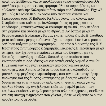
πρωί του Σαββάτου, για να προλάβουμε τυχόν αναζωπύρωση.Οι
συνθήκες με τις οποίες επιχειρήσαμε όλοι οι πυροσβέστες και οι
εθελοντές από την Καλαμαύκα ήταν πάρα πολύ δύσκολές. Είχε 42
βαθμούς Κελσίου θερμοκρασία υπό σκιά που έφτανε και
ξεπερνούσε τους 50 βαθμούς Κελσίου λόγω την φλόγας που
ξεπηδούσε από κάθε σημείο.Δώσαμε όμως τη μάχη και την
κερδίσαμε , καταφέρνοντας να κόψουμε τη φωτιά , πριν περάσει
στη ρεματιά και φτάσει μέχρι το Φράγμα. Αν έφτανε μέχρι τη
θερμοκηπιακή Ιεράπετρα , θα μας έκανε πολλές ζημιές.Η ύπαιθρος
μετά από τόσες μέρες καύσωνα , έχει μετατραπεί σε ένα τεράστιο
δαδί που καίγεται με το παραμικρό», μας είπε ο διοικητής της Π.Υ.
Ιεράπετρας αντιπύραρχος κ Δημήτρης Καλιοτζής.Η Ιεράπετρα μέχρι
στιγμής, δεν έχει αντιμετωπίσει μεγάλα προβλήματα , με τις
δασικές πυρκαγιές η με άλλες δύσκολες καταστάσεις που
κινητοποιούν πυροσβέστες και εθελοντές εκτός Νομού Λασιθίου.
Η μείωση των καμένων εκτάσεων από δασικές και άλλες
πυρκαγιές, οφείλεται στο ότι οι πυροσβέστες ακολουθούν το
μοντέλο της μεγάλης κινητοποίησης , από την πρώτη στιγμή της
πυρκαγιάς και της άμεσης κατάσβεσης με όλες τις διαθέσιμες
δυνάμεις για να μην τρέχουν πίσω από τη φωτιά , αλλά για να
προλαμβάνουν την ανεξέλεγκτη επέκταση της.Η μείωση των
καμένων εκτάσεων στην Ιεράπετρα τα τελευταία χρόνια , οφείλεται
και στη συνεχή ενημέρωση που γίνεται , ώστε να είμαστε όλοι πιο
προσεκτικοί στη φύση.