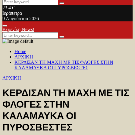
Search
Search
for:
23.4
C
Ιεράπετρα
9 Αυγούστου 2026
Facebook
Twitter
Youtube
Primary
Βερενίκη News!
Menu
Search
Search
for:
Home
ΑΡΧΙΚΗ
ΚΕΡΔΙΣΑΝ ΤΗ ΜΑΧΗ ΜΕ ΤΙΣ ΦΛΟΓΕΣ ΣΤΗΝ
ΚΑΛΑΜΑΥΚΑ ΟΙ ΠΥΡΟΣΒΕΣΤΕΣ
ΑΡΧΙΚΗ
ΚΕΡΔΙΣΑΝ ΤΗ ΜΑΧΗ ΜΕ ΤΙΣ
ΦΛΟΓΕΣ ΣΤΗΝ
ΚΑΛΑΜΑΥΚΑ ΟΙ
ΠΥΡΟΣΒΕΣΤΕΣ