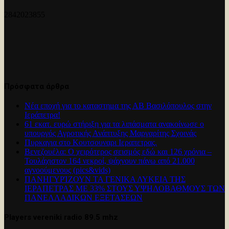
2842023855
Πρόσφατα άρθρα
Νέα εποχή για το καταστημα της ΑΒ Βασιλόπουλος στην
Ιεράπετρα!
61 εκατ. ευρώ στήριξη για τα λιπάσματα ανακοίνωσε ο
υπουργός Αγροτικής Ανάπτυξης Μαργαρίτης Σχοινάς
Πυρκαγια στο Κουτσουναρι Ιεραπετρας.
Βενεζουέλα: Ο χειρότερος σεισμός εδώ και 126 χρόνια –
Τουλάχιστον 164 νεκροί, ψάχνουν πάνω από 21.000
αγνοούμενους (pics&vids)
ΠΑΝΗΓΥΡΊΖΟΥΝ ΤΑ ΓΕΝΙΚΑ ΛΥΚΕΙΑ ΤΗΣ
ΙΕΡΑΠΕΤΡΑΣ ΜΕ 33% ΣΤΟΥΣ ΥΨΗΛΟΒΑΘΜΟΥΣ ΤΩΝ
ΠΑΝΕΛΛΑΔΙΚΩΝ ΕΞΕΤΑΣΕΩΝ
Players vereniki radio 89.5 mhz