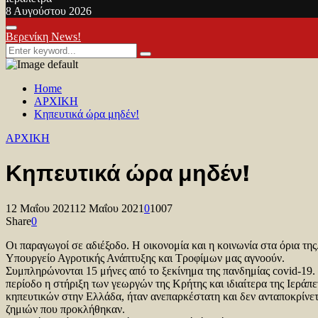
8 Αυγούστου 2026
Facebook
Twitter
Youtube
Primary
Βερενίκη News!
Menu
Search
Search
for:
Home
ΑΡΧΙΚΗ
Κηπευτικά ώρα μηδέν!
ΑΡΧΙΚΗ
Κηπευτικά ώρα μηδέν!
12 Μαΐου 2021
12 Μαΐου 2021
0
1007
Share
0
Οι παραγωγοί σε αδιέξοδο. Η οικονομία και η κοινωνία στα όρια της
Υπoυργείο Αγροτικής Ανάπτυξης και Τροφίμων μας αγνοούν.
Συμπληρώνονται 15 μήνες από το ξεκίνημα της πανδημίας covid-19.
περίοδο η στήριξη των γεωργών της Κρήτης και ιδιαίτερα της Ιεράπ
κηπευτικών στην Ελλάδα, ήταν ανεπαρκέστατη και δεν ανταποκρίνε
ζημιών που προκλήθηκαν.