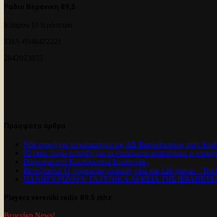
Ραδιο Βερενικη 89,5
Κύπρου 10 Ιεράπετρα
ΤΗΛ-6946472221
2842023855
Πρόσφατα άρθρα
Νέα εποχή για το καταστημα της ΑΒ Βασιλόπουλος στην Ιερά
61 εκατ. ευρώ στήριξη για τα λιπάσματα ανακοίνωσε ο υπουρ
Πυρκαγια στο Κουτσουναρι Ιεραπετρας.
Βενεζουέλα: Ο χειρότερος σεισμός εδώ και 126 χρόνια – Του
ΠΑΝΗΓΥΡΊΖΟΥΝ ΤΑ ΓΕΝΙΚΑ ΛΥΚΕΙΑ ΤΗΣ ΙΕΡΑΠΕΤ
Players vereniki radio 89.5 mhz
Βερενίκη News!