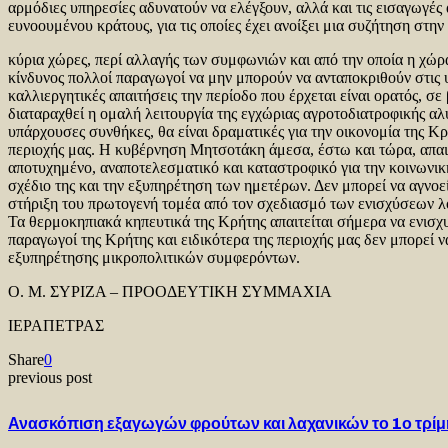
αρμόδιες υπηρεσίες αδυνατούν να ελέγξουν, αλλά και τις εισαγωγές
ευνοουμένου κράτους, για τις οποίες έχει ανοίξει μια συζήτηση στ
κύρια χώρες, περί αλλαγής των συμφωνιών και από την οποία η χώρ
κίνδυνος πολλοί παραγωγοί να μην μπορούν να ανταποκριθούν στις υ
καλλιεργητικές απαιτήσεις την περίοδο που έρχεται είναι ορατός, σ
διαταραχθεί η ομαλή λειτουργία της εγχώριας αγροτοδιατροφικής αλυ
υπάρχουσες συνθήκες, θα είναι δραματικές για την οικονομία της Κρ
περιοχής μας. Η κυβέρνηση Μητσοτάκη άμεσα, έστω και τώρα, απαιτ
αποτυχημένο, αναποτελεσματικό και καταστροφικό για την κοινωνι
σχέδιο της και την εξυπηρέτηση των ημετέρων. Δεν μπορεί να αγνοεί
στήριξη του πρωτογενή τομέα από τον σχεδιασμό των ενισχύσεων λ
Τα θερμοκηπιακά κηπευτικά της Κρήτης απαιτείται σήμερα να ενισχυ
παραγωγοί της Κρήτης και ειδικότερα της περιοχής μας δεν μπορεί ν
εξυπηρέτησης μικροπολιτικών συμφερόντων.
Ο. Μ. ΣΥΡΙΖΑ – ΠΡΟΟΔΕΥΤΙΚΗ ΣΥΜΜΑΧΙΑ
ΙΕΡΑΠΕΤΡΑΣ
Share
0
previous post
Ανασκόπιση εξαγωγών φρούτων και λαχανικών το 1ο τ