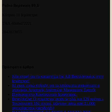
Ραδιο Βερενικη 89,5
Κύπρου 10 Ιεράπετρα
ΤΗΛ-6946472221
2842023855
Πρόσφατα άρθρα
Νέα εποχή για το καταστημα της ΑΒ Βασιλόπουλος στην
Ιεράπετρα!
61 εκατ. ευρώ στήριξη για τα λιπάσματα ανακοίνωσε ο
υπουργός Αγροτικής Ανάπτυξης Μαργαρίτης Σχοινάς
Πυρκαγια στο Κουτσουναρι Ιεραπετρας.
Βενεζουέλα: Ο χειρότερος σεισμός εδώ και 126 χρόνια –
Τουλάχιστον 164 νεκροί, ψάχνουν πάνω από 21.000
αγνοούμενους (pics&vids)