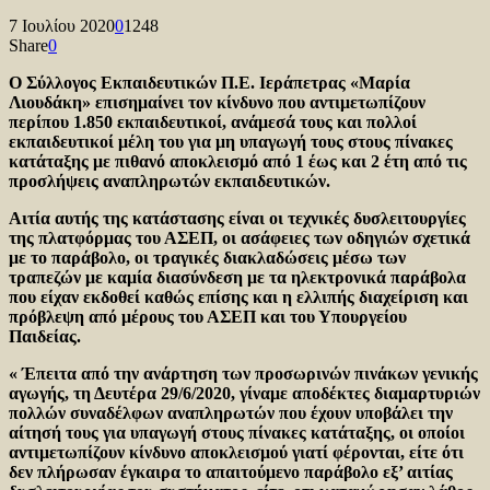
7 Ιουλίου 2020
0
1248
Share
0
Ο Σύλλογος Εκπαιδευτικών Π.Ε. Ιεράπετρας «Μαρία
Λιουδάκη» επισημαίνει τον κίνδυνο που αντιμετωπίζουν
περίπου 1.850 εκπαιδευτικοί, ανάμεσά τους και πολλοί
εκπαιδευτικοί μέλη του για μη υπαγωγή τους στους πίνακες
κατάταξης με πιθανό αποκλεισμό από 1 έως και 2 έτη από τις
προσλήψεις αναπληρωτών εκπαιδευτικών.
Αιτία αυτής της κατάστασης είναι οι τεχνικές δυσλειτουργίες
της πλατφόρμας του ΑΣΕΠ, οι ασάφειες των οδηγιών σχετικά
με το παράβολο, οι τραγικές διακλαδώσεις μέσω των
τραπεζών με καμία διασύνδεση με τα ηλεκτρονικά παράβολα
που είχαν εκδοθεί καθώς επίσης και η ελλιπής διαχείριση και
πρόβλεψη από μέρους του ΑΣΕΠ και του Υπουργείου
Παιδείας.
« Έπειτα από την ανάρτηση των προσωρινών πινάκων γενικής
αγωγής, τη Δευτέρα 29/6/2020, γίναμε αποδέκτες διαμαρτυριών
πολλών συναδέλφων αναπληρωτών που έχουν υποβάλει την
αίτησή τους για υπαγωγή στους πίνακες κατάταξης, οι οποίοι
αντιμετωπίζουν κίνδυνο αποκλεισμού γιατί φέρονται, είτε ότι
δεν πλήρωσαν έγκαιρα το απαιτούμενο παράβολο εξ’ αιτίας