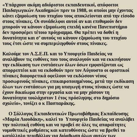
«Υπάρχουν ακόμη αδιόριστοι εκπαιδευτικοί, απόφοιτοι
Παιδαγωγικών Ακαδημιών πριν το 1988, οι οποίοι μην έχοντας
κάνει εξομοίωση του πτυχίου τους αποκλείονται από την είσοδο
στους πίνακες. Οι συνάδελφοι αυτοί αν και επιθυμούν δεν
μπορούν να κάνουν εξομοίωση επειδή κανένα Πανεπιστήμιο
δεν προσφέρει τέτοιο πρόγραμμα. Θα πρέπει να δοθεί η
δυνατότητα και σ’ αυτούς να κάνουν εξομοίωση του πτυχίου
τους έτσι ώστε να συμπεριληφθούν στους πίνακες.
Καλούμε τον Α.Σ.Ε.Π. και το Υπουργείο Παιδείας να
αναλάβουν τις ευθύνες που τους αναλογούν και να εκκινήσουν
την εκδίκαση των ενστάσεων όλων όσων εμφανίζονται ως
απορριπτέοι και να εκδοθούν πριν τον Αύγουστο οι οριστικοί
πίνακες διαφορετικά οφείλουν να εκδώσουν νέους
προσωρινούς πίνακες, επικαιροποιημένους, μετά την εκδίκαση
όλων των ενστάσεων για μη υπαγωγή στους πίνακες ώστε να
έχουν δικαίωμα στην εργασία και να μην χάσουν τη
δυνατότητα τουλάχιστον 1 έτος πρόσληψης στο δημόσιο
σχολείο», τονίζει ο κ Πασπαράκης.
Ο Σύλλογος Εκπαιδευτικών Πρωτοβάθμιας Εκπαίδευσης
«Μαρία Λιουδάκη», καλεί το Υπουργείο Παιδείας να αναλάβει
την πολιτική ευθύνη και να προβεί σε όλες τις απαραίτητες
νομοθετικές ρυθμίσεις και κατευθύνσεις ώστε να βρεθεί το
κατάλληλο περιβάλλον για διόρθωση όλων αυτών των