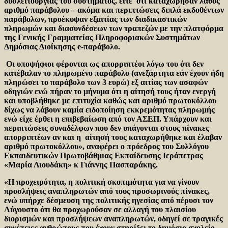
δυσλειτουργίας του συστήματος, είτε
o
τι καταχώρησαν λάθος
αριθμό παράβολου – ακόμα και περιπτώσεις διπλά εκδοθέντων
παράβολων, προέκυψαν εξαιτίας των διαδικαστικών
πληρωμών και διασυνδέσεων των τραπεζών με την πλατφόρμα
της Γενικής Γραμματείας Πληροφοριακών Συστημάτων
Δημόσιας Διοίκησης e-παράβολο.
Οι υποψήφιοι φέρονται ως απορριπτέοι λόγω του ότι δεν
κατέβαλαν το πληρωμένο παράβολο (ανεξάρτητα εάν έχουν ήδη
πληρώσει το παράβολο των 3 ευρώ) εξ αιτίας των ασαφών
οδηγιών ενώ πήραν το μήνυμα ότι η αίτησή τους ήταν ενεργή
και υποβλήθηκε με επιτυχία καθώς και αριθμό πρωτοκόλλου
δίχως να λάβουν καμία ειδοποίηση εκκρεμότητας πληρωμής
ενώ είχε έρθει η επιβεβαίωση από τον ΑΣΕΠ. Υπάρχουν και
περιπτώσεις συναδέλφων που δεν υπάγονται στους πίνακες
απορριπτέων αν και η αίτησή τους καταχωρήθηκε και έλαβαν
αριθμό πρωτοκόλλου», αναφέρει ο πρόεδρος του Συλλόγου
Εκπαιδευτικών Πρωτοβάθμιας Εκπαίδευσης Ιεράπετρας
«Μαρία Λιουδάκη» κ Γιάννης Πασπαράκης.
«Η προχειρότητα, η πολιτική σκοπιμότητα για να γίνουν
προσλήψεις αναπληρωτών από τους προσωρινούς πίνακες,
ενώ υπήρχε δέσμευση της πολιτικής ηγεσίας από πέρυσι τον
Αύγουστο ότι θα προχωρούσαν σε αλλαγή του πλαισίου
διορισμών και προσλήψεων αναπληρωτών, οδηγεί σε τραγικές
συνέπειες ανθρώπους που έχουν στηρίξει το δημόσιο σχολείο