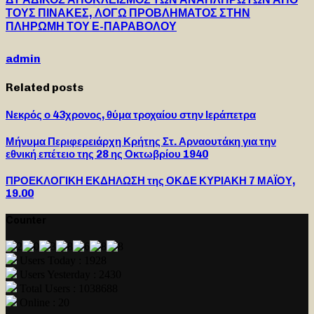
ΤΟΥΣ ΠΙΝΑΚΕΣ, ΛΟΓΩ ΠΡΟΒΛΗΜΑΤΟΣ ΣΤΗΝ
ΠΛΗΡΩΜΗ ΤΟΥ Ε-ΠΑΡΑΒΟΛΟΥ
admin
Related posts
Νεκρός ο 43χρονος, θύμα τροχαίου στην Ιεράπετρα
Μήνυμα Περιφερειάρχη Κρήτης Στ. Αρναουτάκη για την
εθνική επέτειο της 28 ης Οκτωβρίου 1940
ΠΡΟΕΚΛΟΓΙΚΗ ΕΚΔΗΛΩΣΗ της ΟΚΔΕ ΚΥΡΙΑΚΗ 7 ΜΑΪΟΥ,
19.00
Counter
Users Today : 1928
Users Yesterday : 2430
Total Users : 1038688
Online : 20