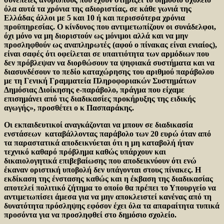
όλα αυτά τα χρόνια της αδιοριστίας, σε κάθε γωνιά της
Ελλάδας άλλοι με 5 και 10 ή και περισσότερα χρόνια
προϋπηρεσίας. Ο κίνδυνος που αντιμετωπίζουν οι συνάδελφοι,
όχι μόνο να μη διοριστούν ως μόνιμοι αλλά και να μην
προσληφθούν ως αναπληρωτές (αφού ο πίνακας είναι ενιαίος),
είναι σαφές ότι οφείλεται σε υπαιτιότητα των αρμόδιων που
δεν πρόβλεψαν να διορθώσουν τα ψηφιακά συστήματα και να
διασυνδέσουν το πεδίο καταχώρησης του αριθμού παράβολου
με τη Γενική Γραμματεία Πληροφοριακών Συστημάτων
Δημόσιας Διοίκησης e-παράβολο, πράγμα που είχαμε
επισημάνει από τις διαδικασίες προκήρυξης της ειδικής
αγωγής», προσθέτει ο κ Πασπαράκης.
Οι εκπαιδευτικοί αναγκάζονται να μπουν σε διαδικασία
ενστάσεων καταβάλλοντας παράβολο των 20 ευρώ όταν από
τα παραστατικά αποδεικνύεται ότι η μη καταβολή ήταν
τεχνικό καθαρό πρόβλημα καθώς υπάρχουν και
δικαιολογητικά επιβεβαίωσης που αποδεικνύουν ότι ενώ
έκαναν οριστική υποβολή δεν υπάγονται στους πίνακες. Η
εκδίκαση της ένστασης καθώς και η έκβαση της διαδικασίας
αποτελεί πολιτικό ζήτημα το οποίο θα πρέπει το Υπουργείο να
αντιμετωπίσει άμεσα για να μην αποκλειστεί κανένας από τη
δυνατότητα πρόσληψης εφόσον έχει όλα τα απαραίτητα τυπικά
προσόντα για να προσληφθεί στο δημόσιο σχολείο.