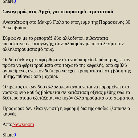
Share
0
Συναγερμός στις Αρχές για το αιματηρό περιστατικό
Αναστάτωση στο Μακρύ Γιαλό το απόγευμα της Παρασκευής 30
Δεκεμβρίου.
Σύμφωνα με το ρεπορτάζ δύο αλλοδαποί, πιθανότατα
πακιστατνικής καταγωγής, συνεπλάκησαν με αποτέλεσμα τον
αλληλοτραυματισμό τους.
Οι δύο άνδρες μεταφέρθηκαν στο νοσοκομείο Ιεράπετρας, ,ε τον
πρώτο να φέρει τραύματα στο τριχωτό της κεφαλής, από αμβλύ
αντικείμενο, ενώ τον δεύτερο να έχει τραυματιστεί στη βάση της
μύτης, πιθανώς από μαχαίρι.
Ο πρώτος εκ των δύο αλλοδαπών αναμένεται να παραμείνει στο
νοσοκομείο καθώς βρίσκεται σε κατάσταση οξείας μέθης ενώ το
δεύτερο άτομο εξετάζεται για τυχόν άλλα τραύματα στο σώμα του.
Προς ώρας δεν είναι γνωστή η αφορμή δια της οποίας ξέσπασε ο
καυγάς.
Από:
Newsroom
Share
0