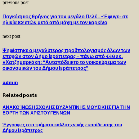
previous post
Παγκόσμιος θρήνος για τον μεγάλο Πελέ – «Έφυγε» σε
ηλικία 82 ετών μετά από μάχη με τον καρκίνο
next post
Ψηφίστηκε ο μεγαλύτερος προϋπολογισμός όλων των
εποχών στον Δήμο Ιεράπετρας – πάνω από €46 εκ.
●Χατζημαρκάκη: “Αυταπόδεικτο το νοικοκύρεμα των
οικονομικών του Δήμου Ιεράπετρας”
admin
Related posts
ΑΝΑΚΟΊΝΩΣΗ ΣΧΟΛΗΣ ΒΥΖΑΝΤΙΝΗΣ ΜΟΥΣΙΚΗΣ ΓΙΑ ΤΗΝ
ΕΟΡΤΗ ΤΩΝ ΧΡΙΣΤΟΥΓΕΝΝΩΝ
Έγγραφες στα τμήματα καλλιτεχνικής εκπαίδευσης του
Δήμου Ιεράπετρας