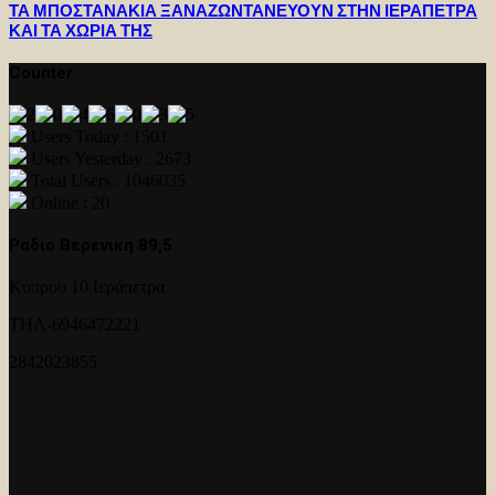
ΤΑ ΜΠΟΣΤΑΝΑΚΙΑ ΞΑΝΑΖΩΝΤΑΝΕΥΟΥΝ ΣΤΗΝ ΙΕΡΑΠΕΤΡΑ
ΚΑΙ ΤΑ ΧΩΡΙΑ ΤΗΣ
Counter
Users Today : 1501
Users Yesterday : 2673
Total Users : 1046035
Online : 20
Ραδιο Βερενικη 89,5
Κύπρου 10 Ιεράπετρα
ΤΗΛ-6946472221
2842023855