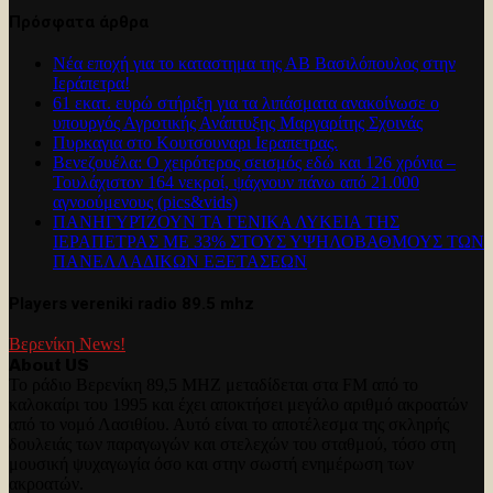
Πρόσφατα άρθρα
Νέα εποχή για το καταστημα της ΑΒ Βασιλόπουλος στην
Ιεράπετρα!
61 εκατ. ευρώ στήριξη για τα λιπάσματα ανακοίνωσε ο
υπουργός Αγροτικής Ανάπτυξης Μαργαρίτης Σχοινάς
Πυρκαγια στο Κουτσουναρι Ιεραπετρας.
Βενεζουέλα: Ο χειρότερος σεισμός εδώ και 126 χρόνια –
Τουλάχιστον 164 νεκροί, ψάχνουν πάνω από 21.000
αγνοούμενους (pics&vids)
ΠΑΝΗΓΥΡΊΖΟΥΝ ΤΑ ΓΕΝΙΚΑ ΛΥΚΕΙΑ ΤΗΣ
ΙΕΡΑΠΕΤΡΑΣ ΜΕ 33% ΣΤΟΥΣ ΥΨΗΛΟΒΑΘΜΟΥΣ ΤΩΝ
ΠΑΝΕΛΛΑΔΙΚΩΝ ΕΞΕΤΑΣΕΩΝ
Players vereniki radio 89.5 mhz
Βερενίκη News!
About US
Το ράδιο Βερενίκη 89,5 MHZ μεταδίδεται στα FM από το
καλοκαίρι του 1995 και έχει αποκτήσει μεγάλο αριθμό ακροατών
από το νομό Λασιθίου. Αυτό είναι το αποτέλεσμα της σκληρής
δουλειάς των παραγωγών και στελεχών του σταθμού, τόσο στη
μουσική ψυχαγωγία όσο και στην σωστή ενημέρωση των
ακροατών.