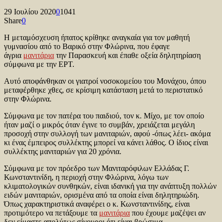
29 Ιουλίου 2020
0
1041
Share
0
Η μεταμόσχευση ήπατος κρίθηκε αναγκαία για τον μαθητή
γυμνασίου από το Βαρικό στην Φλώρινα, που έφαγε
άγρια
μανιτάρια
την Παρασκευή και έπαθε οξεία δηλητηρίαση
σύμφωνα με την ΕΡΤ.
Αυτό αποφάνθηκαν οι γιατροί νοσοκομείου του Μονάχου, όπου
μεταφέρθηκε χθες, σε κρίσιμη κατάσταση μετά το περιστατικό
στην Φλώρινα.
Σύμφωνα με τον πατέρα του παιδιού, τον κ. Μίχο, με τον οποίο
ήταν μαζί ο μικρός όταν έγινε το συμβάν, χρειάζεται μεγάλη
προσοχή στην συλλογή των μανιταριών, αφού -όπως λέει- ακόμα
κι ένας έμπειρος συλλέκτης μπορεί να κάνει λάθος. Ο ίδιος είναι
συλλέκτης μανιταριών για 20 χρόνια.
Σύμφωνα με τον πρόεδρο των Μανιταρόφιλων Ελλάδας Γ.
Κωνσταντινίδη, η περιοχή στην Φλώρινα, λόγω των
κλιματολογικών συνθηκών, είναι ιδανική για την ανάπτυξη πολλών
ειδών μανιταριών, ορισμένα από τα οποία είναι δηλητηριώδη.
Όπως χαρακτηριστικά αναφέρει ο κ. Κωνσταντινίδης, είναι
προτιμότερο να πετάξουμε τα
μανιτάρια
που έχουμε μαζέψει αν
δεν είμαστε απολύτως σίγουροι ότι είναι βρώσιμα.