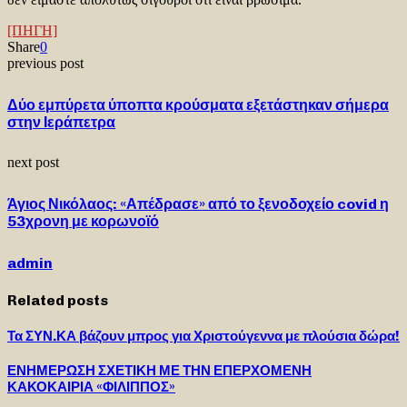
[ΠΗΓΗ]
Share
0
previous post
Δύο εμπύρετα ύποπτα κρούσματα εξετάστηκαν σήμερα
στην Ιεράπετρα
next post
Άγιος Νικόλαος: «Απέδρασε» από το ξενοδοχείο covid η
53χρονη με κορωνοϊό
admin
Related posts
Τα ΣΥΝ.ΚΑ βάζουν μπρος για Χριστούγεννα με πλούσια δώρα!
ΕΝΗΜΕΡΩΣΗ ΣΧΕΤΙΚΗ ΜΕ ΤΗΝ ΕΠΕΡΧΟΜΕΝΗ
ΚΑΚΟΚΑΙΡΙΑ «ΦΙΛΙΠΠΟΣ»