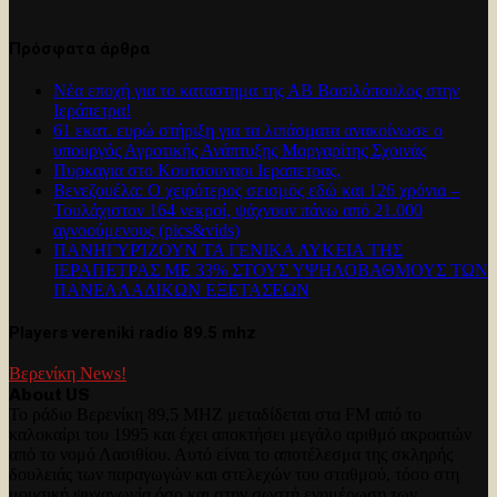
Πρόσφατα άρθρα
Νέα εποχή για το καταστημα της ΑΒ Βασιλόπουλος στην
Ιεράπετρα!
61 εκατ. ευρώ στήριξη για τα λιπάσματα ανακοίνωσε ο
υπουργός Αγροτικής Ανάπτυξης Μαργαρίτης Σχοινάς
Πυρκαγια στο Κουτσουναρι Ιεραπετρας.
Βενεζουέλα: Ο χειρότερος σεισμός εδώ και 126 χρόνια –
Τουλάχιστον 164 νεκροί, ψάχνουν πάνω από 21.000
αγνοούμενους (pics&vids)
ΠΑΝΗΓΥΡΊΖΟΥΝ ΤΑ ΓΕΝΙΚΑ ΛΥΚΕΙΑ ΤΗΣ
ΙΕΡΑΠΕΤΡΑΣ ΜΕ 33% ΣΤΟΥΣ ΥΨΗΛΟΒΑΘΜΟΥΣ ΤΩΝ
ΠΑΝΕΛΛΑΔΙΚΩΝ ΕΞΕΤΑΣΕΩΝ
Players vereniki radio 89.5 mhz
Βερενίκη News!
About US
Το ράδιο Βερενίκη 89,5 MHZ μεταδίδεται στα FM από το
καλοκαίρι του 1995 και έχει αποκτήσει μεγάλο αριθμό ακροατών
από το νομό Λασιθίου. Αυτό είναι το αποτέλεσμα της σκληρής
δουλειάς των παραγωγών και στελεχών του σταθμού, τόσο στη
μουσική ψυχαγωγία όσο και στην σωστή ενημέρωση των