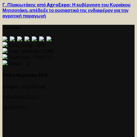
Γ. Πλακιωτάκης από AgroExpo: Η κυβέρνηση του Κυριάκου
Μητσοτάκη, απέδειξε το ουσιαστικό της ενδιαφέρον για την
αγροτική παραγωγή
Counter
Users Today : 1892
Users Yesterday : 2568
Total Users : 1043753
Online : 12
Ραδιο Βερενικη 89,5
Κύπρου 10 Ιεράπετρα
ΤΗΛ-6946472221
2842023855