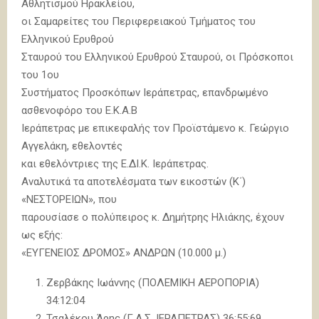
Αθλητισμού Ηρακλείου,
οι Σαμαρείτες του Περιφερειακού Τμήματος του
Ελληνικού Ερυθρού
Σταυρού του Ελληνικού Ερυθρού Σταυρού, οι Πρόσκοποι
του 1ου
Συστήματος Προσκόπων Ιεράπετρας, επανδρωμένο
ασθενοφόρο του Ε.Κ.Α.Β
Ιεράπετρας με επικεφαλής τον Προϊστάμενο κ. Γεώργιο
Αγγελάκη, εθελοντές
και εθελόντριες της Ε.ΔΙ.Κ. Ιεράπετρας.
Αναλυτικά τα αποτελέσματα των εικοστών (Κ΄)
«ΝΕΣΤΟΡΕΙΩΝ», που
παρουσίασε ο πολύπειρος κ. Δημήτρης Ηλιάκης, έχουν
ως εξής:
«ΕΥΓΕΝΕΙΟΣ ΔΡΟΜΟΣ» ΑΝΔΡΩΝ (10.000 μ.)
Ζερβάκης Ιωάννης (ΠΟΛΕΜΙΚΗ ΑΕΡΟΠΟΡΙΑ)
34:12:04
Τσαλέκου Άρης (Γ.Α.Σ. ΙΕΡΑΠΕΤΡΑΣ) 36:55:69