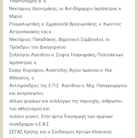
Υπαστυνόμος Β΄ κ.
Νεκτάριος Φρονιμάκης, οι Αντιδήμαρχοι Ιεράπετρας κ.
Μαρία
Ρουμελιωτάκη, κ. Εμμανουήλ Βρυγιωνάκης, κ. Κων/νος
Αστροπεκάκης και κ.
Νεκτάριος Παπαδάκης, Δημοτικοί Σύμβουλοι, οι
Πρόεδροι του Δικηγορικού
Συλλόγου Λασιθίου κ. Σοφία Τσαγκαράκη, Πολυτέκνων
Ιεράπετρας κ.
Ευαγγ. Κορνάρου, Αναπτυξης Αγίου Ιωάννου κ. Νικ.
Αθάνατος, ο
Αντιπρόεδρος της Ε.Π.Σ. Λασιθίου κ. Μιχ. Παπαγεωργίου
και εκπρόσωποι
άλλων φορέων και συλλόγων της περιοχής, άνθρωποι
του αθλητισμού και
πολλοί γονείς. Στην άρτια διεγαγωγή των αγώνων
συνέδραμαν η Ε.Α.Σ.
ΣΕΓΑΣ Κρήτης και ο Σύνδεσμος Κριτών Κλασικού