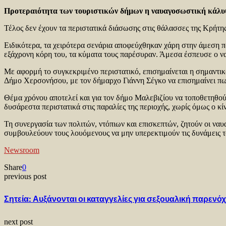
Προτεραιότητα των τουριστικών δήμων η ναυαγοσωστική κάλ
Τέλος δεν έχουν τα περιστατικά διάσωσης στις θάλασσες της Κρήτης
Ειδικότερα, τα χειρότερα σενάρια αποφεύχθηκαν χάρη στην άμεση 
εξάχρονη κόρη του, τα κύματα τους παρέσυραν. Άμεσα έσπευσε ο ναυ
Με αφορμή το συγκεκριμένο περιστατικό, επισημαίνεται η σημαντι
Δήμο Χερσονήσου, με τον δήμαρχο Γιάννη Σέγκο να επισημαίνει πω
Θέμα χρόνου αποτελεί και για τον δήμο Μαλεβιζίου να τοποθετηθού
δυσάρεστα περιστατικά στις παραλίες της περιοχής, χωρίς όμως ο κί
Τη συνεργασία των πολιτών, ντόπιων και επισκεπτών, ζητούν οι ναυ
συμβουλεύουν τους λουόμενους να μην υπερεκτιμούν τις δυνάμεις το
Newsroom
Share
0
previous post
Σητεία: Αυξάνονται οι καταγγελίες για σεξουαλική παρεν
next post