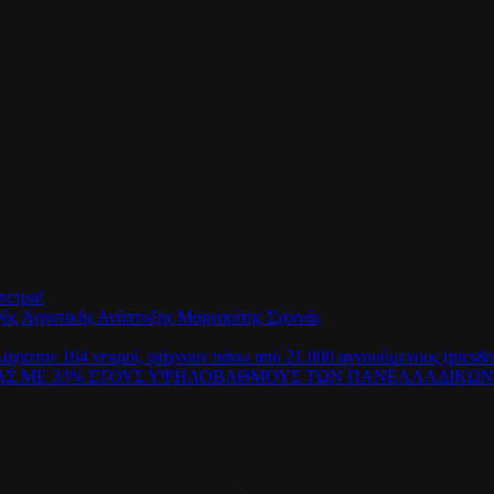
πετρα!
γός Αγροτικής Ανάπτυξης Μαργαρίτης Σχοινάς
λάχιστον 164 νεκροί, ψάχνουν πάνω από 21.000 αγνοούμενους (pics&v
ΡΑΣ ΜΕ 33% ΣΤΟΥΣ ΥΨΗΛΟΒΑΘΜΟΥΣ ΤΩΝ ΠΑΝΕΛΛΑΔΙΚΩ