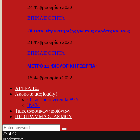
24 Φεβρουαρίου 2022
ΕΠΙΚΑΙΡΟΤΗΤΑ
«Άμεσα μέτρα στήριξης για τους αγρότες και τους…
21 Φεβρουαρίου 2022
ΕΠΙΚΑΙΡΟΤΗΤΑ
ΜΕΤΡΟ 11 ‘ΒΙΟΛΟΓΙΚΗ ΓΕΩΡΓΙΑ’
15 Φεβρουαρίου 2022
ΑΓΓΕΛΙΕΣ
Ακούστε μας loudly!
On air radio vereniki 89.5
live24
Τιμές αγροτικών προϊόντων
ΠΡΟΓΡΑΜΜΑ ΣΤΑΘΜΟΥ
Search
Search
for:
23.4
C
Ιεράπετρα