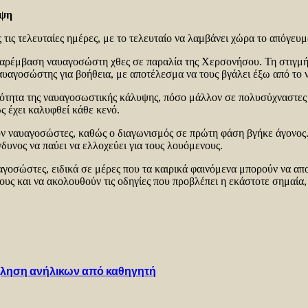
υψη
 τις τελευταίες ημέρες, με το τελευταίο να λαμβάνει χώρα το απόγευ
παρέμβαση ναυαγοσώστη χθες σε παραλία της Χερσονήσου. Τη στιγμή
αγοσώστης για βοήθεια, με αποτέλεσμα να τους βγάλει έξω από το νε
κότητα της ναυαγοσωστικής κάλυψης, πόσο μάλλον σε πολυσύχναστες π
ς έχει καλυφθεί κάθε κενό.
ν ναυαγοσώστες, καθώς ο διαγωνισμός σε πρώτη φάση βγήκε άγονος. 
νδυνος να παύει να ελλοχεύει για τους λουόμενους.
αγοσώστες, ειδικά σε μέρες που τα καιρικά φαινόμενα μπορούν να απ
υς και να ακολουθούν τις οδηγίες που προβλέπει η εκάστοτε σημαία, 
όχληση ανήλικων από καθηγητή