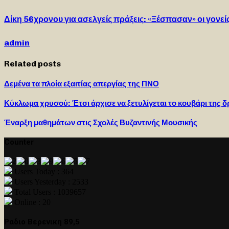
Δίκη 56χρονου για ασελγείς πράξεις: «Ξέσπασαν» οι γονεί
admin
Related posts
Δεμένα τα πλοία εξαιτίας απεργίας της ΠΝΟ
Κύκλωμα χρυσού: Έτσι άρχισε να ξετυλίγεται το κουβάρι της
Έναρξη μαθημάτων στις Σχολές Βυζαντινής Μουσικής
Counter
Users Today : 364
Users Yesterday : 2533
Total Users : 1039657
Online : 20
Ραδιο Βερενικη 89,5