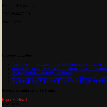
Κύπρου 10 Ιεράπετρα
ΤΗΛ-6946472221
2842023855
Πρόσφατα άρθρα
Νέα εποχή για το καταστημα της ΑΒ Βασιλόπουλος στην Ιερά
61 εκατ. ευρώ στήριξη για τα λιπάσματα ανακοίνωσε ο υπουρ
Πυρκαγια στο Κουτσουναρι Ιεραπετρας.
Βενεζουέλα: Ο χειρότερος σεισμός εδώ και 126 χρόνια – Του
ΠΑΝΗΓΥΡΊΖΟΥΝ ΤΑ ΓΕΝΙΚΑ ΛΥΚΕΙΑ ΤΗΣ ΙΕΡΑΠΕΤ
Players vereniki radio 89.5 mhz
Βερενίκη News!
About US