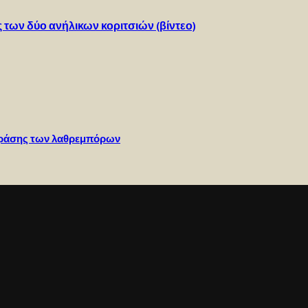
ς των δύο ανήλικων κοριτσιών (βίντεο)
 δράσης των λαθρεμπόρων