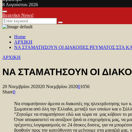
8 Αυγούστου 2026
Facebook
Twitter
Youtube
Primary
Βερενίκη News!
Menu
Search
Search
for:
Home
ΑΡΧΙΚΗ
ΝΑ ΣΤΑΜΑΤΗΣΟΥΝ ΟΙ ΔΙΑΚΟΠΕΣ ΡΕΥΜΑΤΟΣ ΣΤΑ ΚΛ
ΑΡΧΙΚΗ
ΝΑ ΣΤΑΜΑΤΗΣΟΥΝ ΟΙ ΔΙΑΚΟ
20 Νοεμβρίου 2020
20 Νοεμβρίου 2020
0
1056
Share
0
Να σταματήσουν άμεσα οι διακοπές της ηλεκτρδοτησης των κ
Σωματεια από όλη την Ελλαδα, μεταξύ των οποίων και ο Σύλ
“Ζητούμε να σταματήσουν εδώ και τώρα να μας κόβουν το ρεύ
Όταν αποφασιστεί να ανοίξουν ξανά οι επιχειρήσεις μας, να 
τρέχοντες λογαριασμούς σε 24 άτοκες δοσεις, για να μπορέσο
βοηθούν προς την κατεύθυνση να μείνουμε στα μαγαζιά μας, 