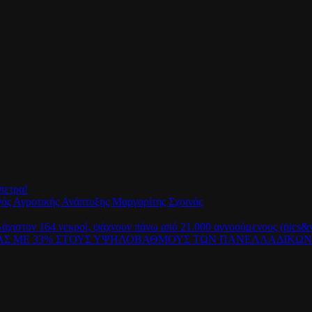
πετρα!
γός Αγροτικής Ανάπτυξης Μαργαρίτης Σχοινάς
λάχιστον 164 νεκροί, ψάχνουν πάνω από 21.000 αγνοούμενους (pics&v
ΡΑΣ ΜΕ 33% ΣΤΟΥΣ ΥΨΗΛΟΒΑΘΜΟΥΣ ΤΩΝ ΠΑΝΕΛΛΑΔΙΚΩ