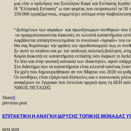
μας είπε ο πρόεδρος του Συλλόγου Καφέ και Εστίασης Ιεράπ
Η “Ελληνική Εστιαση” ω σαν φορέας που εκπροσωπεί τα 50 πρ
350.000 εργαζόμενους, συμμετέχει ισότιμα στην διαβούλευση 
“Δεδομένων των ακραίων και πρωτόγνωρων συνθηκών που έχο
να πραγματοποιούνται διακοπές σε κλειστά καταστήματα εστία
λαμβάνεται υπόψη/συνεκτιμάται το συνολικό «προφίλ» του ε
Θα σας θυμίσουμε την φράση του πρωθυπουργού πως οι συνθήκ
Σε αυτό το πλαίσιο και με την ανάλογη πολιτική βούληση ,στη
Καμία διακοπή σε καταστήματα εστίασης όσο διαρκεί το loc
Το ίδιο και στην φυσική κατοικία των ιδιοκτητών, αφού υπάρχ
Στο διάστημα που τα καταστήματα είναι κλειστά κανένας έναν
Τα χρέη που δημιουργήθηκαν απ τον Μάρτιο του 2020 να ρυθμ
Οι συνθήκες είναι εξαιρετικά δύσκολες και ο κοινωνικός ρόλος
αναφέρουν σε έγγραφο που έστειλαν αρχικά προς τη ΔΕΗ από τ
ΝΙΚΟΣ ΠΕΤΑΣΗΣ
Share
0
previous post
ΕΠΙΤΑΚΤΙΚΗ Η ΑΝΑΓΚΗ ΙΔΡΥΣΗΣ ΤΟΠΙΚΗΣ ΜΟΝΑΔΑΣ Υ
next post