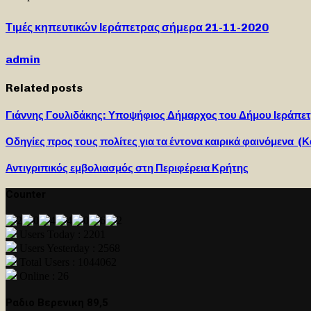
Τιμές κηπευτικών Ιεράπετρας σήμερα 21-11-2020
admin
Related posts
Γιάννης Γουλιδάκης: Υποψήφιος Δήμαρχος του Δήμου Ιεράπετ
Οδηγίες προς τους πολίτες για τα έντονα καιρικά φαινόμενα (
Αντιγριπικός εμβολιασμός στη Περιφέρεια Κρήτης
Counter
Users Today : 2201
Users Yesterday : 2568
Total Users : 1044062
Online : 26
Ραδιο Βερενικη 89,5