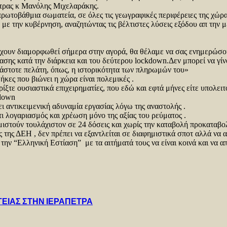
ετρας κ Μανόλης Μιχελαράκης.
ωτοβάθμια σωματεία, σε όλες τις γεωγραφικές περιφέρειες της χώρα
με την κυβέρνηση, αναζητώντας τις βέλτιστες λύσεις εξόδου απ την 
υν διαμορφωθεί σήμερα στην αγορά, θα θέλαμε να σας ενημερώσουμ
σης κατά την διάρκεια και του δεύτερου lockdown.Δεν μπορεί να γίνο
κάστοτε πελάτη, όπως, η ιστορικότητα των πληρωμών του»
ες που βιώνει η χώρα είναι πολεμικές .
ρίξτε ουσιαστικά επιχειρηματίες, που εδώ και εφτά μήνες είτε υπολει
kdown
ει αντικειμενική αδυναμία εργασίας λόγω της αναστολής .
τι λογαριασμός και χρέωση μόνο της αξίας του ρεύματος .
ιστούν τουλάχιστον σε 24 δόσεις και χωρίς την καταβολή προκαταβολ
 της ΔΕΗ , δεν πρέπει να εξαντλείται σε διαφημιστικά σποτ αλλά να α
ην “Ελληνική Εστίαση” με τα αιτήματά τους να είναι κοινά και να α
ΓΕΙΑΣ ΣΤΗΝ ΙΕΡΑΠΕΤΡΑ