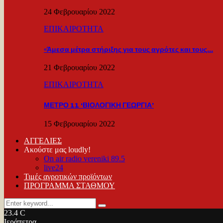
24 Φεβρουαρίου 2022
ΕΠΙΚΑΙΡΟΤΗΤΑ
«Άμεσα μέτρα στήριξης για τους αγρότες και τους…
21 Φεβρουαρίου 2022
ΕΠΙΚΑΙΡΟΤΗΤΑ
ΜΕΤΡΟ 11 ‘ΒΙΟΛΟΓΙΚΗ ΓΕΩΡΓΙΑ’
15 Φεβρουαρίου 2022
ΑΓΓΕΛΙΕΣ
Ακούστε μας loudly!
On air radio vereniki 89.5
live24
Τιμές αγροτικών προϊόντων
ΠΡΟΓΡΑΜΜΑ ΣΤΑΘΜΟΥ
Search
Search
for:
23.4
C
Ιεράπετρα