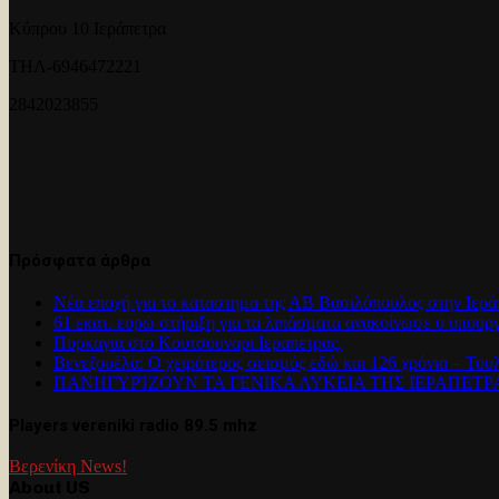
Κύπρου 10 Ιεράπετρα
ΤΗΛ-6946472221
2842023855
Πρόσφατα άρθρα
Νέα εποχή για το καταστημα της ΑΒ Βασιλόπουλος στην Ιερά
61 εκατ. ευρώ στήριξη για τα λιπάσματα ανακοίνωσε ο υπουρ
Πυρκαγια στο Κουτσουναρι Ιεραπετρας.
Βενεζουέλα: Ο χειρότερος σεισμός εδώ και 126 χρόνια – Του
ΠΑΝΗΓΥΡΊΖΟΥΝ ΤΑ ΓΕΝΙΚΑ ΛΥΚΕΙΑ ΤΗΣ ΙΕΡΑΠΕΤ
Players vereniki radio 89.5 mhz
Βερενίκη News!
About US