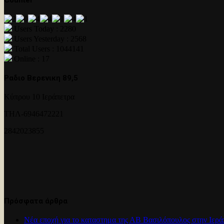
Users Today : 2280
Users Yesterday : 2568
Total Users : 1044141
Online : 17
Ραδιο Βερενικη 89,5
Κύπρου 10 Ιεράπετρα
ΤΗΛ-6946472221
2842023855
Πρόσφατα άρθρα
Νέα εποχή για το καταστημα της ΑΒ Βασιλόπουλος στην Ιερά