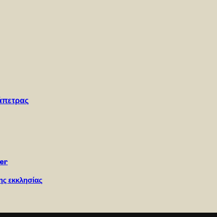
άπετρας
ter
ης εκκλησίας