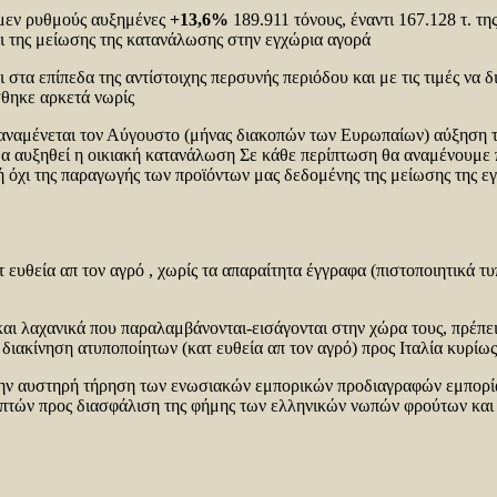
ς μεν ρυθμούς αυξημένες
+13,6%
189.911 τόνους, έναντι 167.128 τ. τ
ι της μείωσης της κατανάλωσης στην εγχώρια αγορά
ι στα επίπεδα της αντίστοιχης περσυνής περιόδου και με τις τιμές ν
σθηκε αρκετά νωρίς
λια αναμένεται τον Αύγουστο (μήνας διακοπών των Ευρωπαίων) αύξηση
ι θα αυξηθεί η οικιακή κατανάλωση Σε κάθε περίπτωση θα αναμένουμ
χι της παραγωγής των προϊόντων μας δεδομένης της μείωσης της εγ
 ευθεία απ τον αγρό , χωρίς τα απαραίτητα έγγραφα (πιστοποιητικά 
αι λαχανικά που παραλαμβάνονται-εισάγονται στην χώρα τους, πρέπε
διακίνηση ατυποποίητων (κατ ευθεία απ τον αγρό) προς Ιταλία κυρίω
ν την αυστηρή τήρηση των ενωσιακών εμπορικών προδιαγραφών εμπορ
ηπτών προς διασφάλιση της φήμης των ελληνικών νωπών φρούτων και