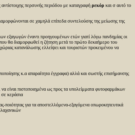
ης αντίστοιχης περσυνής περιόδου με καταγραφή
ρεκόρ
και σ αυτό το
α διαμορφώνονται σε χαμηλά επίπεδα συντελούσης της μείωσης της
 των εξαγωγών έναντι προηγουμένων ετών γιατί λόγω πανδημίας οι
ε που θα διαμορφωθεί η ζήτηση μετά το πρώτο δεκαήμερο του
χώριας κατανάλωσης ελλείψει και τουριστών προκειμένου να
τυποποίησης κ.α απαραίτητα έγγραφα) αλλά και σωστής επισήμανσης
ι να είναι πιστοποιημένα ως προς τα υπολείμματα φυτοφαρμάκων
ς σε κεράσια
ίας-ποιότητας για τα αποστελλόμενα-εξαγόμενα οπωροκηπευτικά
 λαχανικών