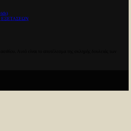
ids)
Ν ΕΞΕΤΑΣΕΩΝ
ασιθίου. Αυτό είναι το αποτέλεσμα της σκληρής δουλειάς των