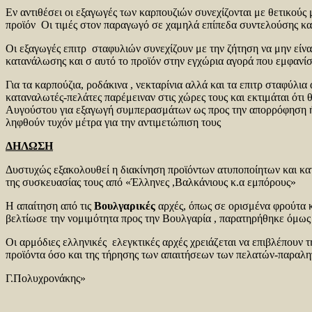
Εν αντιθέσει οι εξαγωγές των καρπουζιών συνεχίζονται με θετικού
προϊόν Οι τιμές στον παραγωγό σε χαμηλά επίπεδα συντελούσης κα
Οι εξαγωγές επιτρ σταφυλιών συνεχίζουν με την ζήτηση να μην είνα
κατανάλωσης και σ αυτό το προϊόν στην εγχώρια αγορά που εμφανί
Για τα καρπούζια, ροδάκινα , νεκταρίνια αλλά και τα επιτρ σταφύ
καταναλωτές-πελάτες παρέμειναν στις χώρες τους και εκτιμάται ότ
Αυγούστου για εξαγωγή συμπερασμάτων ως προς την απορρόφηση ή ό
ληφθούν τυχόν μέτρα για την αντιμετώπιση τους
ΔΗΛΩΣΗ
Δυστυχώς εξακολουθεί η διακίνηση προϊόντων ατυποποίητων και κατ
της συσκευασίας τους από «Έλληνες ,Βαλκάνιους κ.α εμπόρους»
Η απαίτηση από τις
Βουλγαρικές
αρχές, όπως σε ορισμένα φρούτα κ
βελτίωσε την νομιμότητα προς την Βουλγαρία , παρατηρήθηκε όμως 
Οι αρμόδιες ελληνικές ελεγκτικές αρχές χρειάζεται να επιβλέπου
προϊόντα όσο και της τήρησης των απαιτήσεων των πελατών-παραλ
Γ.Πολυχρονάκης»