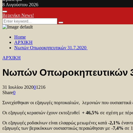
8 Αυγούστου 2026
Facebook
Twitter
Youtube
Primary
Βερενίκη News!
Menu
Search
Search
for:
Home
ΑΡΧΙΚΗ
Νωπών Οπωροκηπευτικών 31.7.2020
ΑΡΧΙΚΗ
Νωπών Οπωροκηπευτικών 
31 Ιουλίου 2020
0
1216
Share
0
Συνεχίσθηκαν οι εξαγωγές πορτοκαλιών, λεμονιών που ουσιαστικά 
Οι εξαγωγές κερασιών έχουν εκτοξευθεί
+ 46,5%
σε σχέση με πέρσ
Οι εξαγωγές ροδακίνων είναι ελαφρώς μειωμένες κατά
-2,1%
έναντι
εξαγωγές των βερικόκκων ουσιαστικώς περαιώθησαν με
-7,4%
σε 1