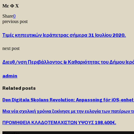
Με Φ Χ
Share
0
previous post
Τιμές κηπευτικών Ιεράπετρας σήμερα 31 Ιουλίου 2020.
next post
Διευθ/νση Περιβάλλοντος & Καθαριότητας του Δήμου Ιερ
admin
Related posts
Den Digitala Skolans Revolution: Anpassning för iOS-enhe
Μια νέα σχολική χρόνια ξεκίνησε με την ευλογία των πατέρων τ
ΠΡΟΜΗΘΕΙΑ ΚΛΑΔΟΤΕΜΑΧΙΣΤΩΝ ΥΨΟΥΣ 198.400€.
Counter