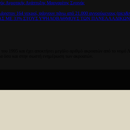
γός Αγροτικής Ανάπτυξης Μαργαρίτης Σχοινάς
λάχιστον 164 νεκροί, ψάχνουν πάνω από 21.000 αγνοούμενους (pics&v
ΡΑΣ ΜΕ 33% ΣΤΟΥΣ ΥΨΗΛΟΒΑΘΜΟΥΣ ΤΩΝ ΠΑΝΕΛΛΑΔΙΚΩ
του 1995 και έχει αποκτήσει μεγάλο αριθμό ακροατών από το νομό Λ
ία όσο και στην σωστή ενημέρωση των ακροατών.