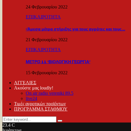
24 Φεβρουαρίου 2022
ΕΠΙΚΑΙΡΟΤΗΤΑ
«Άμεσα μέτρα στήριξης για τους αγρότες και τους…
21 Φεβρουαρίου 2022
ΕΠΙΚΑΙΡΟΤΗΤΑ
ΜΕΤΡΟ 11 ‘ΒΙΟΛΟΓΙΚΗ ΓΕΩΡΓΙΑ’
15 Φεβρουαρίου 2022
ΑΓΓΕΛΙΕΣ
Ακούστε μας loudly!
On air radio vereniki 89.5
live24
Τιμές αγροτικών προϊόντων
ΠΡΟΓΡΑΜΜΑ ΣΤΑΘΜΟΥ
Search
Search
for:
23.4
C
Ιεράπετρα