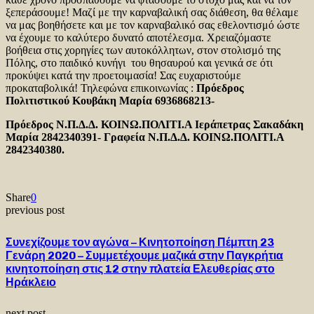
ξεπεράσουμε! Μαζί με την καρναβαλική σας διάθεση, θα θέλαμε
να μας βοηθήσετε και με τον καρναβαλικό σας εθελοντισμό ώστε
να έχουμε το καλύτερο δυνατό αποτέλεσμα. Χρειαζόμαστε
βοήθεια στις χορηγίες των αυτοκόλλητων, στον στολισμό της
Πόλης, στο παιδικό κυνήγι του θησαυρού και γενικά σε ότι
προκύψει κατά την προετοιμασία! Σας ευχαριστούμε
προκαταβολικά! Τηλεφώνα επικοινωνίας :
Πρόεδρος
Πολιτιστικού Κουβάκη Μαρία 6936868213-
Πρόεδρος Ν.Π.Δ.Δ. ΚΟΙΝΩ.ΠΟΛΙΤΙ.Α Ιεράπετρας Σακαδάκη
Μαρία 2842340391- Γραφεία Ν.Π.Δ.Δ. ΚΟΙΝΩ.ΠΟΛΙΤΙ.Α
2842340380.
Share
0
previous post
Συνεχίζουμε τον αγώνα – Κινητοποίηση Πέμπτη 23
Γενάρη 2020 – Συμμετέχουμε μαζικά στην Παγκρήτια
κινητοποίηση στις 12 στην πλατεία Ελευθερίας στο
Ηράκλειο
next post