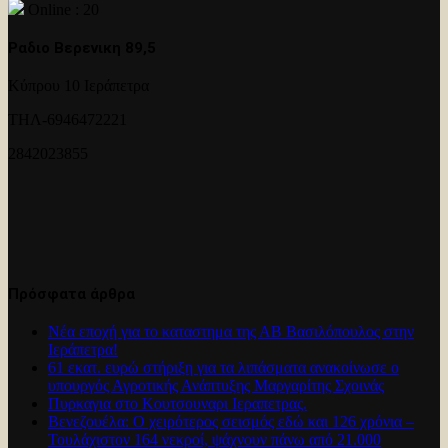
Online : 20
Ραδιο Βερενικη 89,5
Κύπρου 10 Ιεράπετρα
ΤΗΛ-6946472221
2842023855
Πρόσφατα άρθρα
Νέα εποχή για το καταστημα της ΑΒ Βασιλόπουλος στην
Ιεράπετρα!
61 εκατ. ευρώ στήριξη για τα λιπάσματα ανακοίνωσε ο
υπουργός Αγροτικής Ανάπτυξης Μαργαρίτης Σχοινάς
Πυρκαγια στο Κουτσουναρι Ιεραπετρας.
Βενεζουέλα: Ο χειρότερος σεισμός εδώ και 126 χρόνια –
Τουλάχιστον 164 νεκροί, ψάχνουν πάνω από 21.000