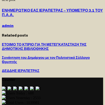
ΕΝΗΜΕΡΩΤΙΚΟ ΕΑΣ ΙΕΡΑΠΕΤΡΑΣ – ΥΠΟΜΕΤΡΟ 3.1 ΤΟΥ
Π.Α.Α.
admin
Related posts
ΕΤΟΙΜΟ ΤΟ ΚΤΙΡΙΟ ΓΙΑ ΤΗ ΜΕΤΕΓΚΑΤΑΣΤΑΣΗ ΤΗΣ
ΔΗΜΟΤΙΚΗΣ ΒΙΒΛΙΟΘΗΚΗΣ
Συνάντηση του Δημάρχου με τον Πολιτιστικό Σύλλογο
Θρυπτής
ΔΕΔΔΗΕ ΙΕΡΑΠΕΤΡΑΣ
Counter
Users Today : 688
Users Yesterday : 2533
Total Users : 1039981