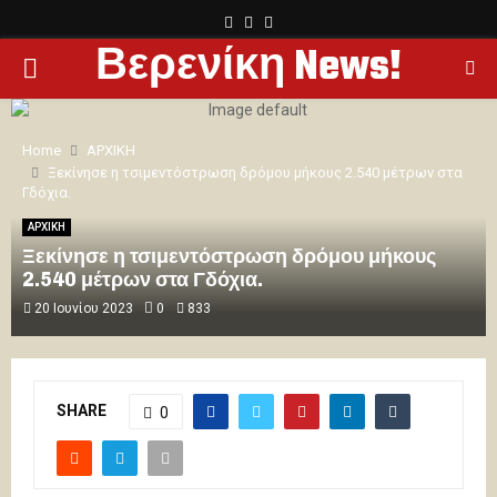
FACEBOOK
TWITTER
YOUTUBE
Βερενίκη News!
PRIMARY
MENU
Home
ΑΡΧΙΚΗ
Ξεκίνησε η τσιμεντόστρωση δρόμου μήκους 2.540 μέτρων στα
Γδόχια.
ΑΡΧΙΚΗ
Ξεκίνησε η τσιμεντόστρωση δρόμου μήκους
2.540 μέτρων στα Γδόχια.
20 Ιουνίου 2023
0
833
SHARE
0